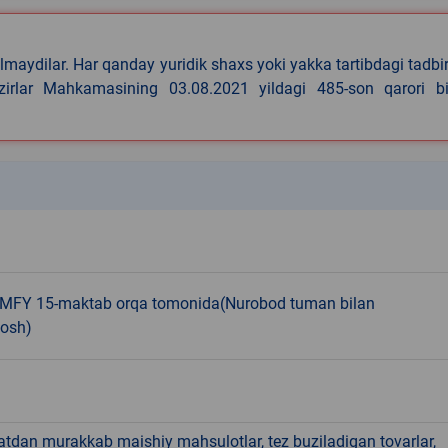
lmaydilar. Har qanday yuridik shaxs yoki yakka tartibdagi tadbi
azirlar Mahkamasining 03.08.2021 yildagi 485-son qarori bi
k
MFY 15-maktab orqa tomonida(Nurobod tuman bilan
osh)
hatdan murakkab maishiy mahsulotlar, tez buziladigan tovarlar,