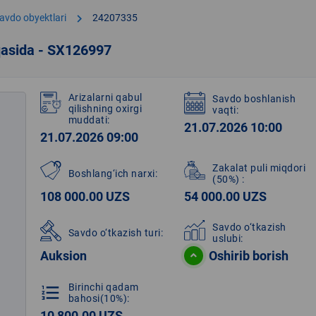
chevron_right
avdo obyektlari
24207335
qasida - SX126997
Arizalarni qabul
Savdo boshlanish
qilishning oxirgi
vaqti:
muddati:
21.07.2026 10:00
21.07.2026 09:00
Zakalat puli miqdori
Boshlang‘ich narxi:
(50%)
:
108 000.00 UZS
54 000.00 UZS
Savdo o‘tkazish
Savdo o‘tkazish turi:
uslubi:
Auksion
Oshirib borish
Birinchi qadam
format_list_numbered
bahosi(10%):
10 800.00 UZS