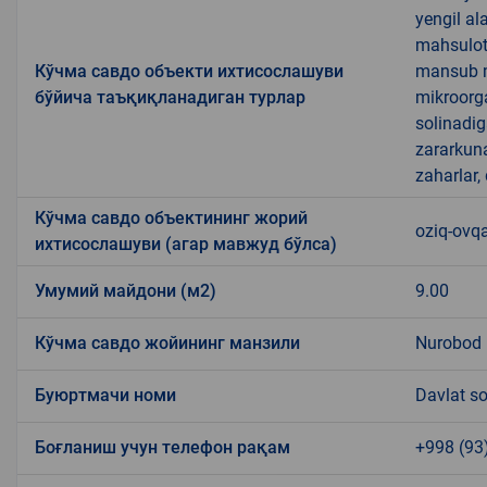
yengil al
mahsulotl
Кўчма савдо объекти ихтисослашуви
mansub ma
бўйича таъқиқланадиган турлар
mikroorg
solinadig
zararkun
zaharlar,
Кўчма савдо объектининг жорий
oziq-ovqa
ихтисослашуви (агар мавжуд бўлса)
Умумий майдони (м2)
9.00
Кўчма савдо жойининг манзили
Nurobod
Буюртмачи номи
Davlat so
Боғланиш учун телефон рақам
+998 (93