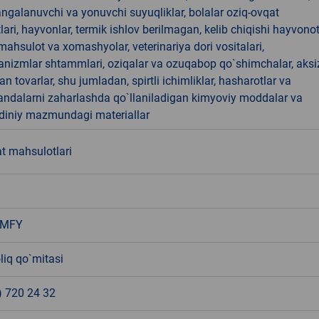
angalanuvchi va yonuvchi suyuqliklar, bolalar oziq-ovqat
ari, hayvonlar, termik ishlov berilmagan, kelib chiqishi hayvono
hsulot va xomashyolar, veterinariya dori vositalari,
anizmlar shtammlari, oziqalar va ozuqabop qo`shimchalar, aksi
an tovarlar, shu jumladan, spirtli ichimliklar, hasharotlar va
andalarni zaharlashda qo`llaniladigan kimyoviy moddalar va
 diniy mazmundagi materiallar
t mahsulotlari
 MFY
liq qo`mitasi
) 720 24 32