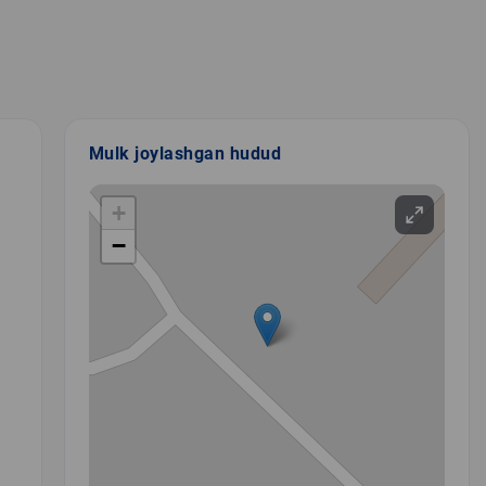
Mulk joylashgan hudud
+
−