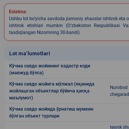
Eslatma:
Ushbu lot bo‘yicha savdoda jismoniy shaxslar ishtirok eta o
ishtirok etishlari mumkin (O‘zbekiston Respublikasi V
tasdiqlangan Nizomning 30-bandi)
Lot ma’lumotlari
Кўчма савдо жойининг кадастр коди
(мавжуд бўлса)
Кўчма савдо жойига мўлжал (яқинида
Nurobod 
жойлашган объектлар бўйича қисқа
chegarad
маълумот)
Кўчма савдо жойида ўрнатиш мумкин
бўлган объект турлари
texnik ji