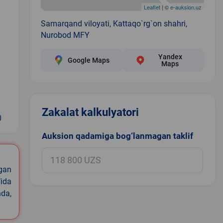
Leaflet
| ©
e-auksion.uz
Samarqand viloyati, Kattaqo`rg`on shahri,
Nurobod MFY
Yandex
Google Maps
Maps
Zakalat kalkulyatori
0
Auksion qadamiga bog‘lanmagan taklif
igan
ida
nda,