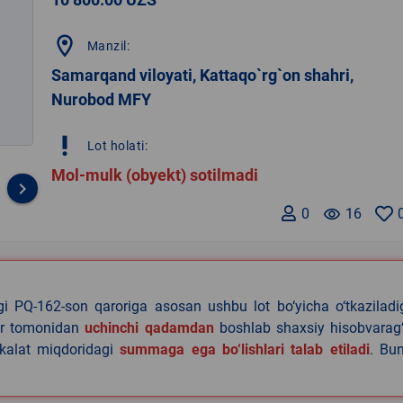
location_on
Manzil:
Samarqand viloyati, Kattaqo`rg`on shahri,
Nurobod MFY
priority_high
Lot holati:
Mol-mulk (obyekt) sotilmadi
keyboard_arrow_right
0
remove_red_eye
16
agi PQ-162-son qaroriga asosan ushbu lot bo‘yicha o‘tkazilad
lar tomonidan
uchinchi qadamdan
boshlab shaxsiy hisobvarag‘
akalat miqdoridagi
summaga ega bo‘lishlari talab etiladi
. Bu