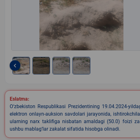
keyboard_arrow_left
Item
1
of
4
Eslatma:
O‘zbekiston Respublikasi Prezidentining 19.04.2024-yild
elektron onlayn-auksion savdolari jarayonida, ishtirokchi
ularning narx taklifiga nisbatan amaldagi (50.0) foizi z
ushbu mablag‘lar zakalat sifatida hisobga olinadi.