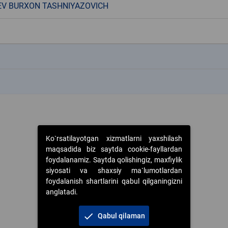
V BURXON TASHNIYAZOVICH
k
k
Ko`rsatilayotgan xizmatlarni yaxshilash
maqsadida biz saytda cookie-fayllardan
foydalanamiz. Saytda qolishingiz, maxfiylik
siyosati va shaxsiy ma`lumotlardan
foydalanish shartlarini qabul qilganingizni
anglatadi.
check
Qabul qilaman