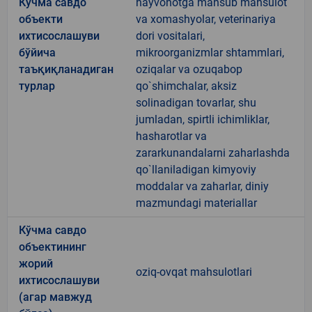
Кўчма савдо
hayvonotga mansub mahsulot
объекти
va xomashyolar, veterinariya
ихтисослашуви
dori vositalari,
бўйича
mikroorganizmlar shtammlari,
таъқиқланадиган
oziqalar va ozuqabop
турлар
qo`shimchalar, aksiz
solinadigan tovarlar, shu
jumladan, spirtli ichimliklar,
hasharotlar va
zararkunandalarni zaharlashda
qo`llaniladigan kimyoviy
moddalar va zaharlar, diniy
mazmundagi materiallar
Кўчма савдо
объектининг
жорий
oziq-ovqat mahsulotlari
ихтисослашуви
(агар мавжуд