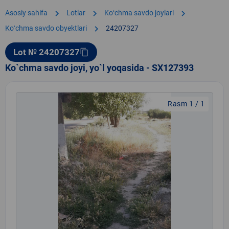
chevron_right
chevron_right
chevron_right
Asosiy sahifa
Lotlar
Koʻchma savdo joylari
chevron_right
Koʻchma savdo obyektlari
24207327
Lot № 24207327
content_copy
Ko`chma savdo joyi, yo`l yoqasida - SX127393
Rasm 1 / 1