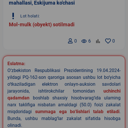
mahallasi, Eskijuma ko'chasi
priority_high
Lot holati:
Mol-mulk (obyekt) sotilmadi
0
remove_red_eye
6
0
Eslatma:
O‘zbekiston Respublikasi Prezidentining 19.04.2024-
yildagi PQ-162-son qaroriga asosan ushbu lot bo‘yicha
o‘tkaziladigan elektron onlayn-auksion savdolari
jarayonida, ishtirokchilar tomonidan
uchinchi
qadamdan
boshlab shaxsiy hisobvarag‘ida ularning
narx taklifiga nisbatan amaldagi (50.0) foizi zakalat
miqdoridagi
summaga ega bo‘lishlari talab etiladi
.
Bunda, ushbu mablag‘lar zakalat sifatida hisobga
olinadi.