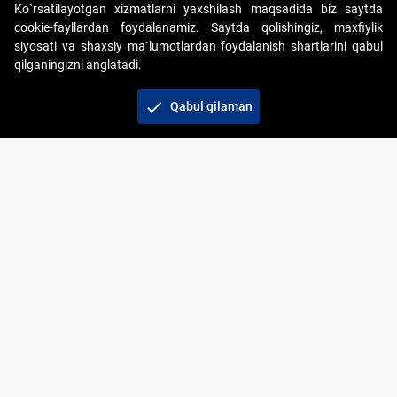
Ko`rsatilayotgan xizmatlarni yaxshilash maqsadida biz saytda
cookie-fayllardan foydalanamiz. Saytda qolishingiz, maxfiylik
siyosati va shaxsiy ma`lumotlardan foydalanish shartlarini qabul
qilganingizni anglatadi.
Copyright © 2017-2026. "Elektron onlayn-auksionlarni
tashkil etish" AJ. Barcha huquqlar himoyalangan
check
Qabul qilaman
To‘lov usullari
Bog‘lanish