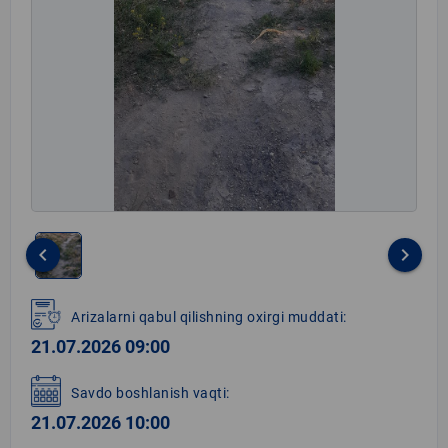
keyboard_arrow_left
keyboard_arrow_right
Item
1
Arizalarni qabul qilishning oxirgi muddati:
of
21.07.2026 09:00
1
Savdo boshlanish vaqti:
21.07.2026 10:00