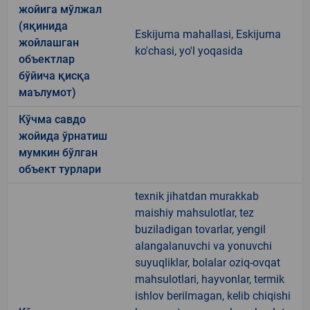
жойига мўлжал
(яқинида
Eskijuma mahallasi, Eskijuma
жойлашган
ko'chasi, yo'l yoqasida
объектлар
бўйича қисқа
маълумот)
Кўчма савдо
жойида ўрнатиш
мумкин бўлган
объект турлари
texnik jihatdan murakkab
maishiy mahsulotlar, tez
buziladigan tovarlar, yengil
alangalanuvchi va yonuvchi
suyuqliklar, bolalar oziq-ovqat
mahsulotlari, hayvonlar, termik
ishlov berilmagan, kelib chiqishi