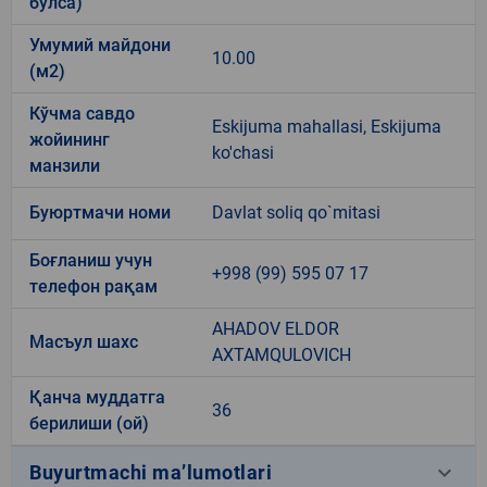
бўлса)
Умумий майдони
10.00
(м2)
Кўчма савдо
Eskijuma mahallasi, Eskijuma
жойининг
ko'chasi
манзили
Буюртмачи номи
Davlat soliq qo`mitasi
Боғланиш учун
+998 (99) 595 07 17
телефон рақам
AHADOV ELDOR
Масъул шахс
AXTAMQULOVICH
Қанча муддатга
36
берилиши (ой)
keyboard_arrow_down
Buyurtmachi ma’lumotlari