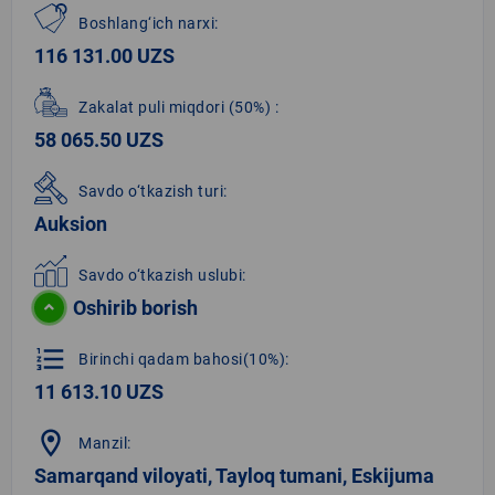
Boshlang‘ich narxi:
116 131.00 UZS
Zakalat puli miqdori
(50%)
:
58 065.50 UZS
Savdo o‘tkazish turi:
Auksion
Savdo o‘tkazish uslubi:
Oshirib borish
format_list_numbered
Birinchi qadam bahosi(10%):
11 613.10 UZS
location_on
Manzil:
Samarqand viloyati, Tayloq tumani, Eskijuma