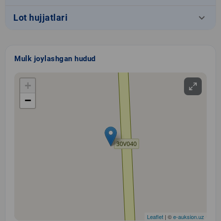
keyboard_arrow_down
Lot hujjatlari
Mulk joylashgan hudud
+
−
Leaflet
| ©
e-auksion.uz