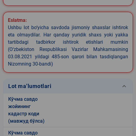
Eslatma:
Ushbu lot bo‘yicha savdoda jismoniy shaxslar ishtirok
eta olmaydilar. Har qanday yuridik shaxs yoki yakka
tartibdagi tadbirkor ishtirok etishlari mumkin
(O‘zbekiston Respublikasi Vazirlar Mahkamasining
03.08.2021 yildagi 485-son qarori bilan tasdiqlangan
Nizomning 30-bandi)
keyboard_arrow_down
Lot ma’lumotlari
Кўчма савдо
жойининг
кадастр коди
(мавжуд бўлса)
Кўчма савдо