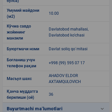
бўлса)
Умумий майдони
10.00
(м2)
Кўчма савдо
Davlatobod mahallasi,
жойининг
Davlatobod ko'chasi
манзили
Буюртмачи номи
Davlat soliq qo`mitasi
Боғланиш учун
+998 (99) 595 07 17
телефон рақам
AHADOV ELDOR
Масъул шахс
AXTAMQULOVICH
Қанча муддатга
36
берилиши (ой)
keyboard_arrow_down
Buyurtmachi ma’lumotlari