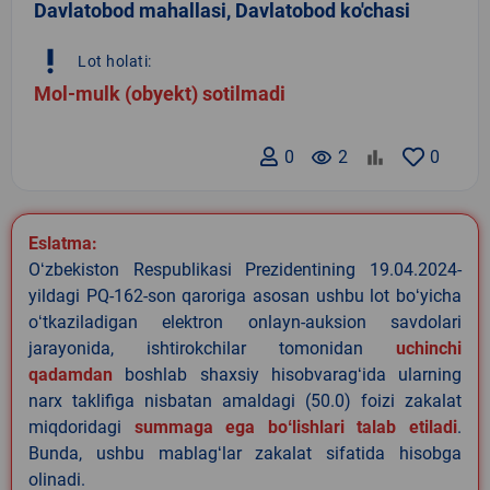
Davlatobod mahallasi, Davlatobod ko'chasi
priority_high
Lot holati:
Mol-mulk (obyekt) sotilmadi
0
remove_red_eye
2
0
Eslatma:
Oʻzbekiston Respublikasi Prezidentining 19.04.2024-
yildagi PQ-162-son qaroriga asosan ushbu lot boʻyicha
oʻtkaziladigan elektron onlayn-auksion savdolari
jarayonida, ishtirokchilar tomonidan
uchinchi
qadamdan
boshlab shaxsiy hisobvaragʻida ularning
narx taklifiga nisbatan amaldagi (50.0) foizi zakalat
miqdoridagi
summaga ega boʻlishlari talab etiladi
.
Bunda, ushbu mablagʻlar zakalat sifatida hisobga
olinadi.