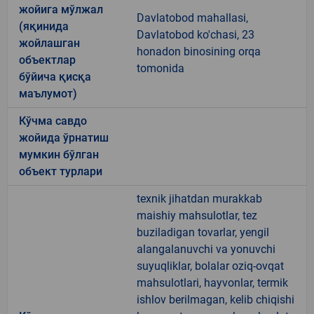
жойига мўлжал
Davlatobod mahallasi,
(яқинида
Davlatobod ko'chasi, 23
жойлашган
honadon binosining orqa
объектлар
tomonida
бўйича қисқа
маълумот)
Кўчма савдо
жойида ўрнатиш
мумкин бўлган
объект турлари
texnik jihatdan murakkab
maishiy mahsulotlar, tez
buziladigan tovarlar, yengil
alangalanuvchi va yonuvchi
suyuqliklar, bolalar oziq-ovqat
mahsulotlari, hayvonlar, termik
ishlov berilmagan, kelib chiqishi