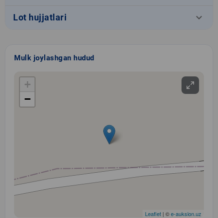
keyboard_arrow_down
Lot hujjatlari
Mulk joylashgan hudud
+
−
Leaflet
| ©
e-auksion.uz