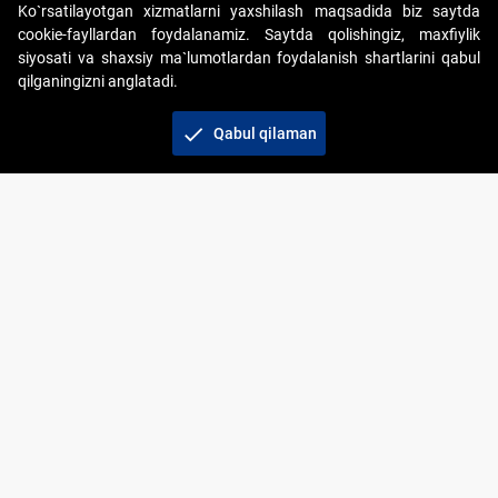
Ko`rsatilayotgan xizmatlarni yaxshilash maqsadida biz saytda
cookie-fayllardan foydalanamiz. Saytda qolishingiz, maxfiylik
siyosati va shaxsiy ma`lumotlardan foydalanish shartlarini qabul
qilganingizni anglatadi.
Copyright © 2017-2026. "Elektron onlayn-auksionlarni
tashkil etish" AJ. Barcha huquqlar himoyalangan
check
Qabul qilaman
To‘lov usullari
Bog‘lanish