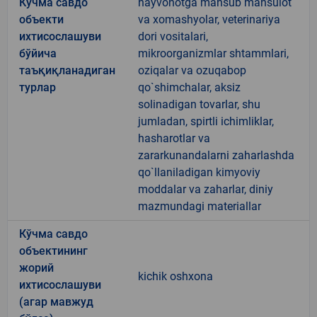
Кўчма савдо
hayvonotga mansub mahsulot
объекти
va xomashyolar, veterinariya
ихтисослашуви
dori vositalari,
бўйича
mikroorganizmlar shtammlari,
таъқиқланадиган
oziqalar va ozuqabop
турлар
qo`shimchalar, aksiz
solinadigan tovarlar, shu
jumladan, spirtli ichimliklar,
hasharotlar va
zararkunandalarni zaharlashda
qo`llaniladigan kimyoviy
moddalar va zaharlar, diniy
mazmundagi materiallar
Кўчма савдо
объектининг
жорий
kichik oshxona
ихтисослашуви
(агар мавжуд