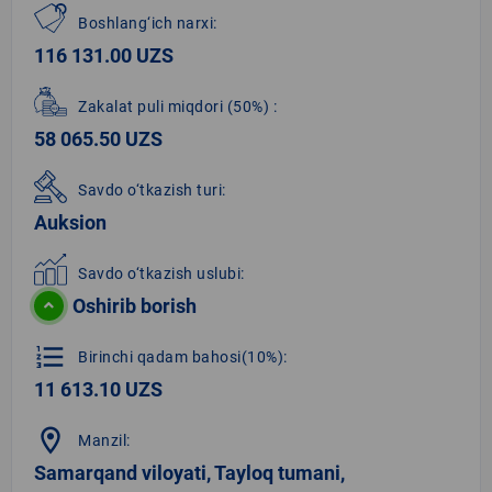
Boshlang‘ich narxi:
116 131.00 UZS
Zakalat puli miqdori
(50%)
:
58 065.50 UZS
Savdo o‘tkazish turi:
Auksion
Savdo o‘tkazish uslubi:
Oshirib borish
format_list_numbered
Birinchi qadam bahosi(10%):
11 613.10 UZS
location_on
Manzil:
Samarqand viloyati, Tayloq tumani,