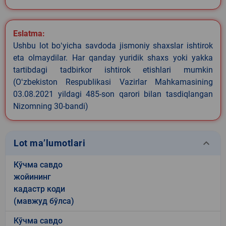
Eslatma:
Ushbu lot boʻyicha savdoda jismoniy shaxslar ishtirok
eta olmaydilar. Har qanday yuridik shaxs yoki yakka
tartibdagi tadbirkor ishtirok etishlari mumkin
(Oʻzbekiston Respublikasi Vazirlar Mahkamasining
03.08.2021 yildagi 485-son qarori bilan tasdiqlangan
Nizomning 30-bandi)
keyboard_arrow_down
Lot ma’lumotlari
Кўчма савдо
жойининг
кадастр коди
(мавжуд бўлса)
Кўчма савдо