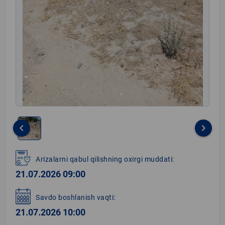
keyboard_arrow_left
keyboard_arrow_right
Item
1
Arizalarni qabul qilishning oxirgi muddati:
of
21.07.2026 09:00
1
Savdo boshlanish vaqti:
21.07.2026 10:00