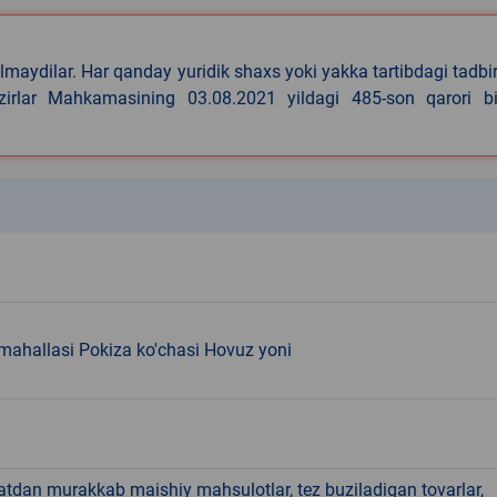
lmaydilar. Har qanday yuridik shaxs yoki yakka tartibdagi tadbi
azirlar Mahkamasining 03.08.2021 yildagi 485-son qarori bi
k
mahallasi Pokiza ko'chasi Hovuz yoni
hatdan murakkab maishiy mahsulotlar, tez buziladigan tovarlar,