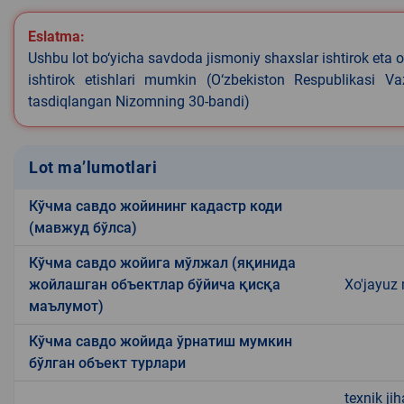
Eslatma:
Ushbu lot bo‘yicha savdoda jismoniy shaxslar ishtirok eta o
ishtirok etishlari mumkin (O‘zbekiston Respublikasi V
tasdiqlangan Nizomning 30-bandi)
Lot ma’lumotlari
Кўчма савдо жойининг кадастр коди
(мавжуд бўлса)
Кўчма савдо жойига мўлжал (яқинида
жойлашган объектлар бўйича қисқа
Xo'jayuz 
маълумот)
Кўчма савдо жойида ўрнатиш мумкин
бўлган объект турлари
texnik ji