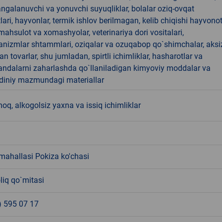
angalanuvchi va yonuvchi suyuqliklar, bolalar oziq-ovqat
ari, hayvonlar, termik ishlov berilmagan, kelib chiqishi hayvono
hsulot va xomashyolar, veterinariya dori vositalari,
anizmlar shtammlari, oziqalar va ozuqabop qo`shimchalar, aksi
an tovarlar, shu jumladan, spirtli ichimliklar, hasharotlar va
andalarni zaharlashda qo`llaniladigan kimyoviy moddalar va
 diniy mazmundagi materiallar
, alkogolsiz yaxna va issiq ichimliklar
mahallasi Pokiza ko'chasi
liq qo`mitasi
) 595 07 17