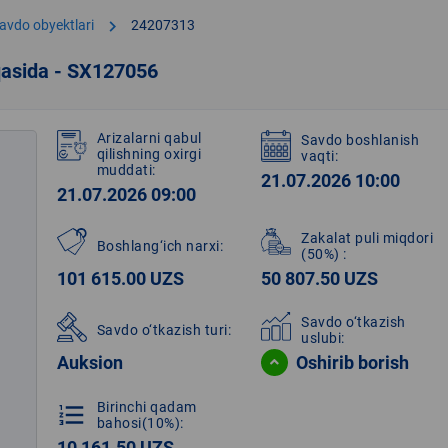
chevron_right
avdo obyektlari
24207313
qasida - SX127056
Arizalarni qabul
Savdo boshlanish
qilishning oxirgi
vaqti:
muddati:
21.07.2026 10:00
21.07.2026 09:00
Zakalat puli miqdori
Boshlang‘ich narxi:
(50%)
:
101 615.00 UZS
50 807.50 UZS
Savdo o‘tkazish
Savdo o‘tkazish turi:
uslubi:
Auksion
Oshirib borish
Birinchi qadam
format_list_numbered
bahosi(10%):
10 161.50 UZS