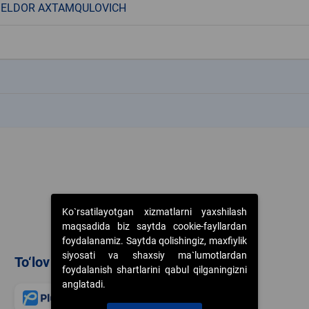
 ELDOR AXTAMQULOVICH
k
k
Ko`rsatilayotgan xizmatlarni yaxshilash
maqsadida biz saytda cookie-fayllardan
foydalanamiz. Saytda qolishingiz, maxfiylik
siyosati va shaxsiy ma`lumotlardan
To‘lov usullari
foydalanish shartlarini qabul qilganingizni
anglatadi.