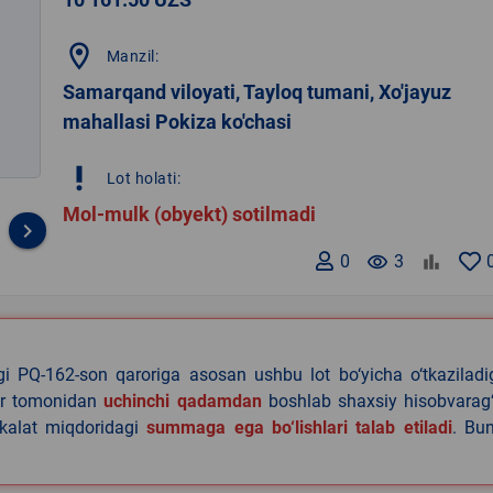
location_on
Manzil:
Samarqand viloyati, Tayloq tumani, Xo'jayuz
mahallasi Pokiza ko'chasi
priority_high
Lot holati:
Mol-mulk (obyekt) sotilmadi
keyboard_arrow_right
0
remove_red_eye
3
agi PQ-162-son qaroriga asosan ushbu lot bo‘yicha o‘tkazilad
lar tomonidan
uchinchi qadamdan
boshlab shaxsiy hisobvarag‘
akalat miqdoridagi
summaga ega bo‘lishlari talab etiladi
. Bu