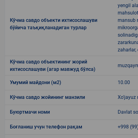
yengil al
mahsulotl
Кўчма савдо объекти ихтисослашуви
mansub ma
бўйича таъқиқланадиган турлар
mikroorg
solinadig
zararkun
zaharlar,
Кўчма савдо объектининг жорий
muzqaymoq
ихтисослашуви (агар мавжуд бўлса)
Умумий майдони (м2)
10.00
Кўчма савдо жойининг манзили
Xo'jayuz 
Буюртмачи номи
Davlat so
Боғланиш учун телефон рақам
+998 (99