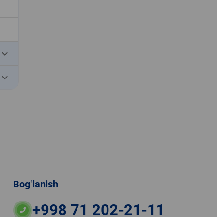
eyboard_arrow_down
eyboard_arrow_down
Bog‘lanish
+998 71 202-21-11