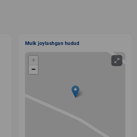
Mulk joylashgan hudud
+
−