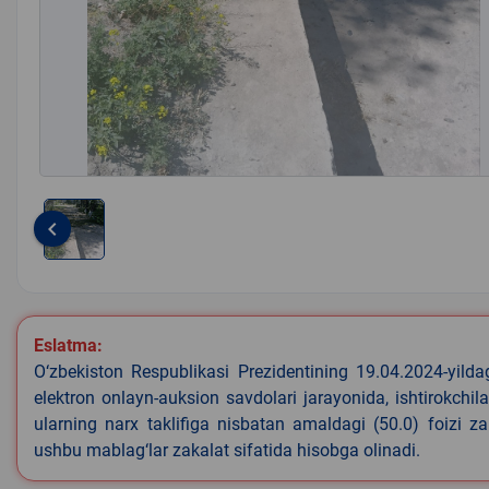
keyboard_arrow_left
Item
1
of
1
Eslatma:
O‘zbekiston Respublikasi Prezidentining 19.04.2024-yild
elektron onlayn-auksion savdolari jarayonida, ishtirokchi
ularning narx taklifiga nisbatan amaldagi (50.0) foizi z
ushbu mablag‘lar zakalat sifatida hisobga olinadi.