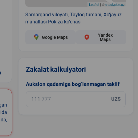
Leaflet
| ©
e-auksion.uz
Samarqand viloyati, Tayloq tumani, Xo'jayuz
mahallasi Pokiza ko'chasi
Yandex
Google Maps
Maps
Zakalat kalkulyatori
0
Auksion qadamiga bog‘lanmagan taklif
UZS
igan
ida
nda,