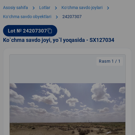
chevron_right
chevron_right
chevron_right
Asosiy sahifa
Lotlar
Koʻchma savdo joylari
chevron_right
Koʻchma savdo obyektlari
24207307
Lot № 24207307
content_copy
Ko`chma savdo joyi, yo`l yoqasida - SX127034
Rasm 1 / 1