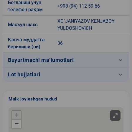
Боғланиш учун
+998 (94) 112 59 66
телефон рақам
XO`JANIYAZOV KENJABOY
Масъул шахс
YULDOSHOVICH
Қанча муддатга
36
берилиши (ой)
keyboard_arrow_down
Buyurtmachi ma’lumotlari
keyboard_arrow_down
Lot hujjatlari
Mulk joylashgan hudud
+
−