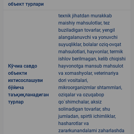
объект турлари
texnik jihatdan murakkab
maishiy mahsulotlar, tez
buziladigan tovarlar, yengil
alangalanuvchi va yonuvchi
suyuqliklar, bolalar oziq-ovqat
mahsulotlari, hayvonlar, termik
ishlov berilmagan, kelib chiqishi
Кўчма савдо
hayvonotga mansub mahsulot
объекти
va xomashyolar, veterinariya
ихтисослашуви
dori vositalari,
бўйича
mikroorganizmlar shtammlari,
таъқиқланадиган
oziqalar va ozuqabop
турлар
qo`shimchalar, aksiz
solinadigan tovarlar, shu
jumladan, spirtli ichimliklar,
hasharotlar va
zararkunandalarni zaharlashda