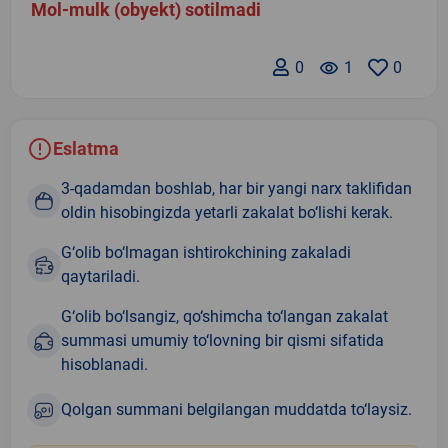
Mol-mulk (obyekt) sotilmadi
0
remove_red_eye
1
0
Eslatma
3-qadamdan boshlab, har bir yangi narx taklifidan
oldin hisobingizda yetarli zakalat bo‘lishi kerak.
G‘olib bo‘lmagan ishtirokchining zakaladi
qaytariladi.
G‘olib bo‘lsangiz, qo‘shimcha to‘langan zakalat
summasi umumiy to‘lovning bir qismi sifatida
hisoblanadi.
Qolgan summani belgilangan muddatda to‘laysiz.