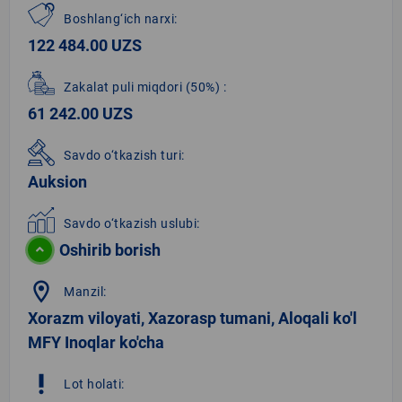
Boshlang‘ich narxi:
122 484.00 UZS
Zakalat puli miqdori
(50%)
:
61 242.00 UZS
Savdo o‘tkazish turi:
Auksion
Savdo o‘tkazish uslubi:
Oshirib borish
location_on
Manzil:
Xorazm viloyati, Xazorasp tumani, Aloqali ko'l
MFY Inoqlar ko'cha
priority_high
Lot holati: