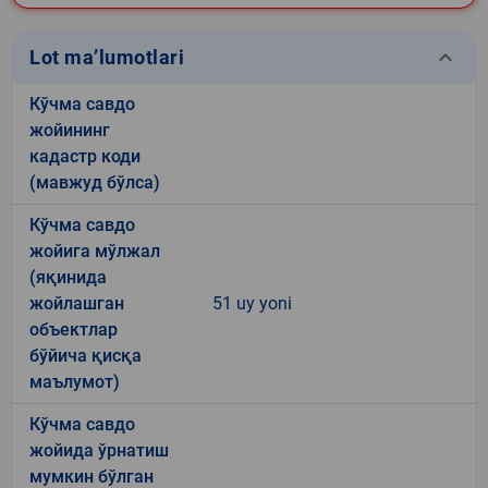
keyboard_arrow_down
Lot ma’lumotlari
Кўчма савдо
жойининг
кадастр коди
(мавжуд бўлса)
Кўчма савдо
жойига мўлжал
(яқинида
жойлашган
51 uy yoni
объектлар
бўйича қисқа
маълумот)
Кўчма савдо
жойида ўрнатиш
мумкин бўлган