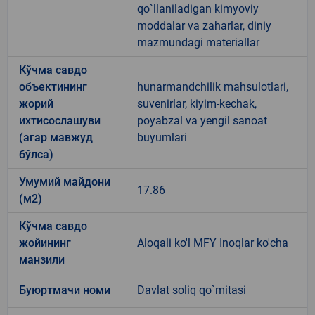
qo`llaniladigan kimyoviy
moddalar va zaharlar, diniy
mazmundagi materiallar
Кўчма савдо
объектининг
hunarmandchilik mahsulotlari,
жорий
suvenirlar, kiyim-kechak,
ихтисослашуви
poyabzal va yengil sanoat
(агар мавжуд
buyumlari
бўлса)
Умумий майдони
17.86
(м2)
Кўчма савдо
жойининг
Aloqali ko'l MFY Inoqlar ko'cha
манзили
Буюртмачи номи
Davlat soliq qo`mitasi