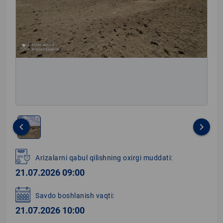
keyboard_arrow_left
keyboard_arrow_right
Item
1
Arizalarni qabul qilishning oxirgi muddati:
of
21.07.2026 09:00
1
Savdo boshlanish vaqti:
21.07.2026 10:00