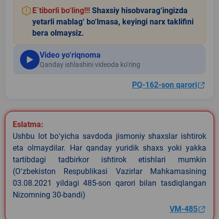
E`tiborli bo‘ling!!!
Shaxsiy hisobvarag‘ingizda
yetarli mablag‘ bo‘lmasa, keyingi narx taklifini
bera olmaysiz.
Video yo‘riqnoma
Qanday ishlashini videoda ko‘ring
PQ-162-son qarori
Eslatma:
Ushbu lot boʻyicha savdoda jismoniy shaxslar ishtirok
eta olmaydilar. Har qanday yuridik shaxs yoki yakka
tartibdagi tadbirkor ishtirok etishlari mumkin
(Oʻzbekiston Respublikasi Vazirlar Mahkamasining
03.08.2021 yildagi 485-son qarori bilan tasdiqlangan
Nizomning 30-bandi)
VM-485