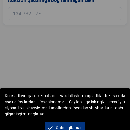
Auksion qadamiga bog‘lanmagan taklif
Copyright © 2017-2026. "Elektron onlayn-auksionlarni tashkil etish"
Ko`rsatilayotgan xizmatlarni yaxshilash maqsadida biz saytda
AJ. Barcha huquqlar himoyalangan
cookie-fayllardan foydalanamiz. Saytda qolishingiz, maxfiylik
siyosati va shaxsiy ma`lumotlardan foydalanish shartlarini qabul
qilganingizni anglatadi.
check
Qabul qilaman