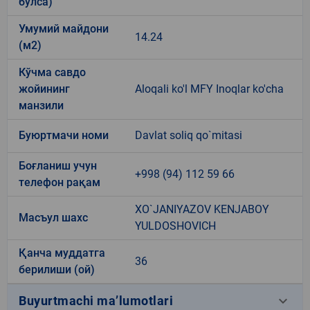
бўлса)
Умумий майдони
14.24
(м2)
Кўчма савдо
жойининг
Aloqali ko'l MFY Inoqlar ko'cha
манзили
Буюртмачи номи
Davlat soliq qo`mitasi
Боғланиш учун
+998 (94) 112 59 66
телефон рақам
XO`JANIYAZOV KENJABOY
Масъул шахс
YULDOSHOVICH
Қанча муддатга
36
берилиши (ой)
keyboard_arrow_down
Buyurtmachi ma’lumotlari