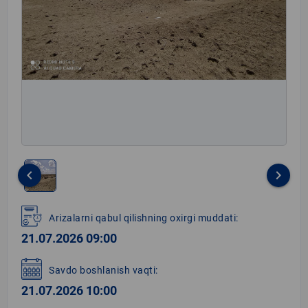
keyboard_arrow_left
keyboard_arrow_right
Item
1
Arizalarni qabul qilishning oxirgi muddati:
of
21.07.2026 09:00
1
Savdo boshlanish vaqti:
21.07.2026 10:00