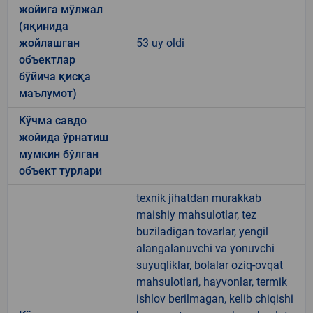
жойига мўлжал
(яқинида
жойлашган
53 uy oldi
объектлар
бўйича қисқа
маълумот)
Кўчма савдо
жойида ўрнатиш
мумкин бўлган
объект турлари
texnik jihatdan murakkab
maishiy mahsulotlar, tez
buziladigan tovarlar, yengil
alangalanuvchi va yonuvchi
suyuqliklar, bolalar oziq-ovqat
mahsulotlari, hayvonlar, termik
ishlov berilmagan, kelib chiqishi