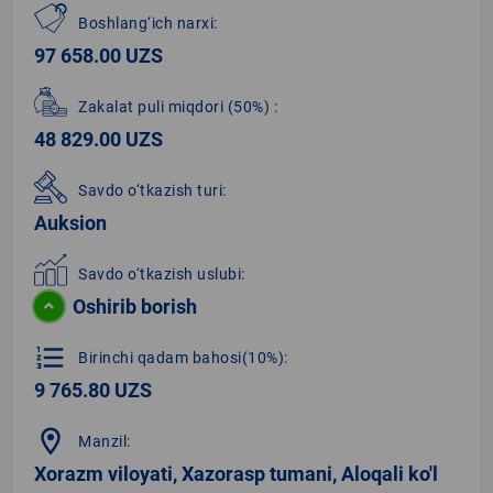
Boshlang‘ich narxi:
97 658.00 UZS
Zakalat puli miqdori
(50%)
:
48 829.00 UZS
Savdo o‘tkazish turi:
Auksion
Savdo o‘tkazish uslubi:
Oshirib borish
format_list_numbered
Birinchi qadam bahosi(10%):
9 765.80 UZS
location_on
Manzil:
Xorazm viloyati, Xazorasp tumani, Aloqali ko'l