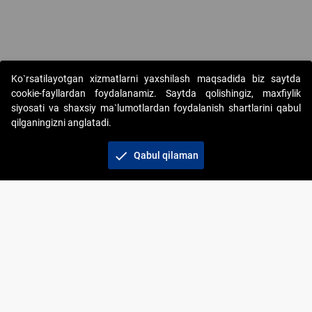
Copyright © 2017-2026. "Elektron onlayn-auksionlarni tashkil etish"
Ko`rsatilayotgan xizmatlarni yaxshilash maqsadida biz saytda
AJ. Barcha huquqlar himoyalangan
cookie-fayllardan foydalanamiz. Saytda qolishingiz, maxfiylik
siyosati va shaxsiy ma`lumotlardan foydalanish shartlarini qabul
qilganingizni anglatadi.
check
Qabul qilaman
+998 71 202-21-11
Veb-saytdagi axborot materiallaridan boshqa
shaxslar foydalanganda jamiyatning korporativ veb-
saytiga majburiy havolalar ko‘rsatilishi kerak