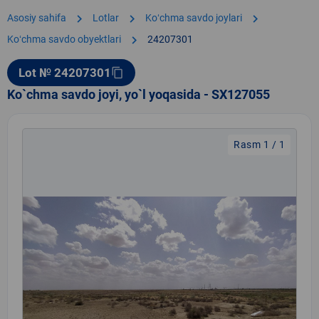
chevron_right
chevron_right
chevron_right
Asosiy sahifa
Lotlar
Koʻchma savdo joylari
chevron_right
Koʻchma savdo obyektlari
24207301
Lot № 24207301
content_copy
Ko`chma savdo joyi, yo`l yoqasida - SX127055
Rasm 1 / 1