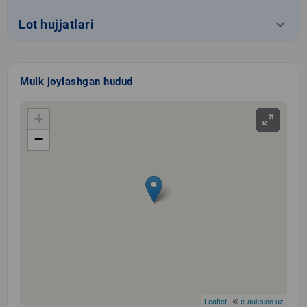
keyboard_arrow_down
Lot hujjatlari
Mulk joylashgan hudud
+
−
Leaflet
| ©
e-auksion.uz