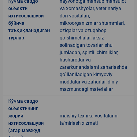
Кўчма савдо
hayvonotga mansub mahsulot
объекти
va xomashyolar, veterinariya
ихтисослашуви
dori vositalari,
бўйича
mikroorganizmlar shtammlari,
таъқиқланадиган
oziqalar va ozuqabop
турлар
qo`shimchalar, aksiz
solinadigan tovarlar, shu
jumladan, spirtli ichimliklar,
hasharotlar va
zararkunandalarni zaharlashda
qo`llaniladigan kimyoviy
moddalar va zaharlar, diniy
mazmundagi materiallar
Кўчма савдо
объектининг
жорий
maishiy texnika vositalarini
ихтисослашуви
taʼmirlash xizmati
(агар мавжуд