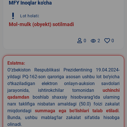
MFY Inoqlar ko'cha
priority_high
Lot holati:
Mol-mulk (obyekt) sotilmadi
0
remove_red_eye
2
0
Eslatma:
O‘zbekiston Respublikasi Prezidentining 19.04.2024-
yildagi PQ-162-son qaroriga asosan ushbu lot bo‘yicha
o‘tkaziladigan elektron onlayn-auksion savdolari
jarayonida, ishtirokchilar tomonidan
uchinchi
qadamdan
boshlab shaxsiy hisobvarag‘ida ularning
narx taklifiga nisbatan amaldagi (50.0) foizi zakalat
miqdoridagi
summaga ega bo‘lishlari talab etiladi
.
Bunda, ushbu mablag‘lar zakalat sifatida hisobga
olinadi.