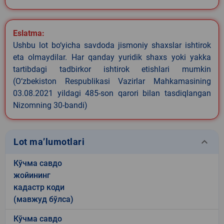
Eslatma:
Ushbu lot bo‘yicha savdoda jismoniy shaxslar ishtirok
eta olmaydilar. Har qanday yuridik shaxs yoki yakka
tartibdagi tadbirkor ishtirok etishlari mumkin
(O‘zbekiston Respublikasi Vazirlar Mahkamasining
03.08.2021 yildagi 485-son qarori bilan tasdiqlangan
Nizomning 30-bandi)
keyboard_arrow_down
Lot ma’lumotlari
Кўчма савдо
жойининг
кадастр коди
(мавжуд бўлса)
Кўчма савдо