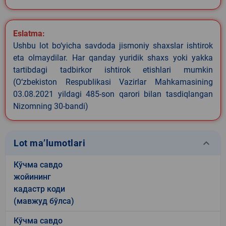
Eslatma:
Ushbu lot bo‘yicha savdoda jismoniy shaxslar ishtirok
eta olmaydilar. Har qanday yuridik shaxs yoki yakka
tartibdagi tadbirkor ishtirok etishlari mumkin
(O‘zbekiston Respublikasi Vazirlar Mahkamasining
03.08.2021 yildagi 485-son qarori bilan tasdiqlangan
Nizomning 30-bandi)
keyboard_arrow_down
Lot ma’lumotlari
Кўчма савдо
жойининг
кадастр коди
(мавжуд бўлса)
Кўчма савдо