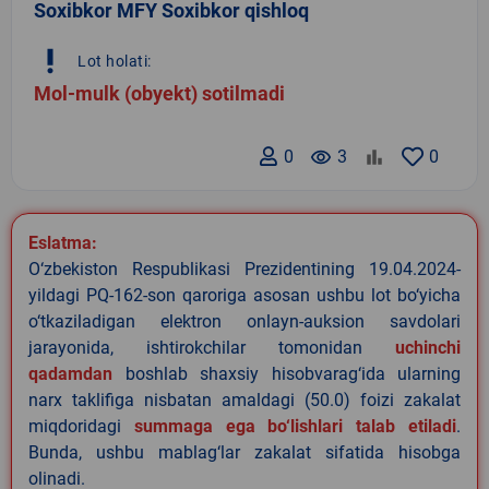
Soxibkor MFY Soxibkor qishloq
priority_high
Lot holati:
Mol-mulk (obyekt) sotilmadi
0
remove_red_eye
3
0
Eslatma:
O‘zbekiston Respublikasi Prezidentining 19.04.2024-
yildagi PQ-162-son qaroriga asosan ushbu lot bo‘yicha
o‘tkaziladigan elektron onlayn-auksion savdolari
jarayonida, ishtirokchilar tomonidan
uchinchi
qadamdan
boshlab shaxsiy hisobvarag‘ida ularning
narx taklifiga nisbatan amaldagi (50.0) foizi zakalat
miqdoridagi
summaga ega bo‘lishlari talab etiladi
.
Bunda, ushbu mablag‘lar zakalat sifatida hisobga
olinadi.