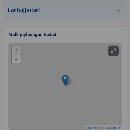
keyboard_arrow_down
Lot hujjatlari
Mulk joylashgan hudud
+
−
Leaflet
| ©
e-auksion.uz