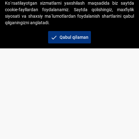
Ko`rsatilayotgan xizmatlarni yaxshilash maqsadida biz saytda
cookie-fayllardan foydalanamiz. Saytda qolishingiz, maxfiylik
siyosati va shaxsiy ma`lumotlardan foydalanish shartlarini qabul
qilganingizni anglatadi.
Copyright © 2017-2026. "Elektron onlayn-auksionlarni
tashkil etish" AJ. Barcha huquqlar himoyalangan
check
Qabul qilaman
To‘lov usullari
Bog‘lanish