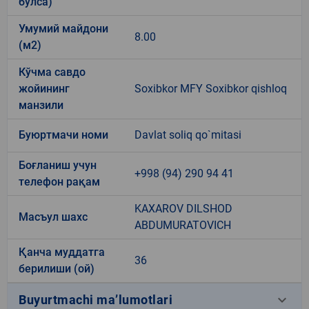
бўлса)
Умумий майдони
8.00
(м2)
Кўчма савдо
жойининг
Soxibkor MFY Soxibkor qishloq
манзили
Буюртмачи номи
Davlat soliq qo`mitasi
Боғланиш учун
+998 (94) 290 94 41
телефон рақам
KAXAROV DILSHOD
Масъул шахс
ABDUMURATOVICH
Қанча муддатга
36
берилиши (ой)
keyboard_arrow_down
Buyurtmachi ma’lumotlari