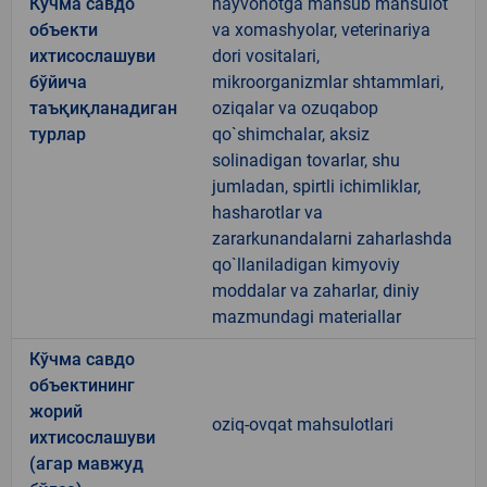
Кўчма савдо
hayvonotga mansub mahsulot
объекти
va xomashyolar, veterinariya
ихтисослашуви
dori vositalari,
бўйича
mikroorganizmlar shtammlari,
таъқиқланадиган
oziqalar va ozuqabop
турлар
qo`shimchalar, aksiz
solinadigan tovarlar, shu
jumladan, spirtli ichimliklar,
hasharotlar va
zararkunandalarni zaharlashda
qo`llaniladigan kimyoviy
moddalar va zaharlar, diniy
mazmundagi materiallar
Кўчма савдо
объектининг
жорий
oziq-ovqat mahsulotlari
ихтисослашуви
(агар мавжуд