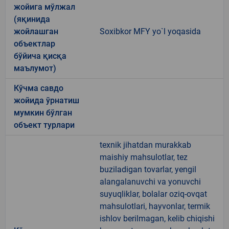
жойига мўлжал
(яқинида
жойлашган
Soxibkor MFY yo`l yoqasida
объектлар
бўйича қисқа
маълумот)
Кўчма савдо
жойида ўрнатиш
мумкин бўлган
объект турлари
texnik jihatdan murakkab
maishiy mahsulotlar, tez
buziladigan tovarlar, yengil
alangalanuvchi va yonuvchi
suyuqliklar, bolalar oziq-ovqat
mahsulotlari, hayvonlar, termik
ishlov berilmagan, kelib chiqishi