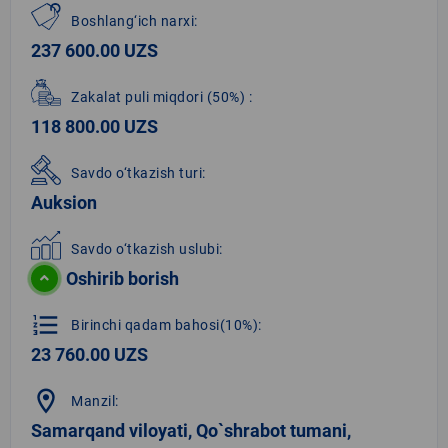
Boshlang‘ich narxi:
237 600.00 UZS
Zakalat puli miqdori
(50%)
:
118 800.00 UZS
Savdo o‘tkazish turi:
Auksion
Savdo o‘tkazish uslubi:
Oshirib borish
format_list_numbered
Birinchi qadam bahosi(10%):
23 760.00 UZS
location_on
Manzil:
Samarqand viloyati, Qo`shrabot tumani,