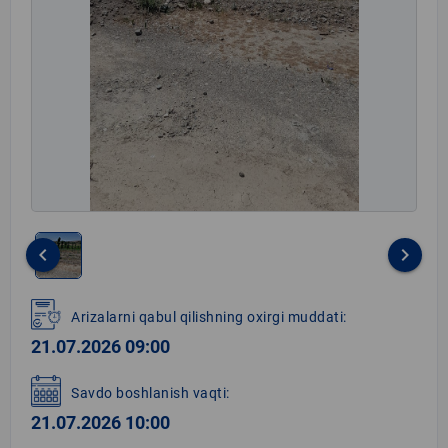
keyboard_arrow_left
keyboard_arrow_right
Item
1
Arizalarni qabul qilishning oxirgi muddati:
of
21.07.2026 09:00
1
Savdo boshlanish vaqti:
21.07.2026 10:00