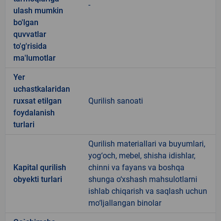
-
ulash mumkin
bo'lgan
quvvatlar
to'g'risida
ma'lumotlar
Yer
uchastkalaridan
ruxsat etilgan
Qurilish sanoati
foydalanish
turlari
Qurilish materiallari va buyumlari,
yog‘och, mebel, shisha idishlar,
Kapital qurilish
chinni va fayans va boshqa
obyekti turlari
shunga o‘xshash mahsulotlarni
ishlab chiqarish va saqlash uchun
mo‘ljallangan binolar