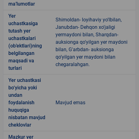
ma’lumotlar
Yer
Shimoldan- loyihaviy yo'lbilan,
uchastkasiga
Janubdan- Dehqon xo'jaligi
tutash yer
yermaydoni bilan, Sharqdan-
uchastkalari
auksionga qo'yilgan yer maydoni
(ob’ektlari)ning
bilan, G'arbdan- auksionga
belgilangan
qo'yilgan yer maydoni bilan
maqsadi va
chegaralahgan.
turlari
Yer uchastkasi
bo‘yicha yoki
undan
foydalanish
Mavjud emas
huquqiga
nisbatan mavjud
cheklovlar
Mazkur yer