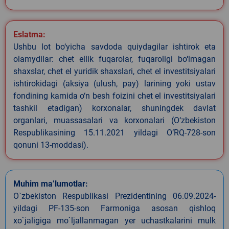
Eslatma:
Ushbu lot bo‘yicha savdoda quiydagilar ishtirok eta
olamydilar: chet ellik fuqarolar, fuqaroligi bo‘lmagan
shaxslar, chet el yuridik shaxslari, chet el investitsiyalari
ishtirokidagi (aksiya (ulush, pay) larining yoki ustav
fondining kamida o‘n besh foizini chet el investitsiyalari
tashkil etadigan) korxonalar, shuningdek davlat
organlari, muassasalari va korxonalari (O‘zbekiston
Respublikasining 15.11.2021 yildagi O‘RQ-728-son
qonuni 13-moddasi).
Muhim ma’lumotlar:
O`zbekiston Respublikasi Prezidentining 06.09.2024-
yildagi PF-135-son Farmoniga asosan qishloq
xo`jaligiga mo`ljallanmagan yer uchastkalarini mulk