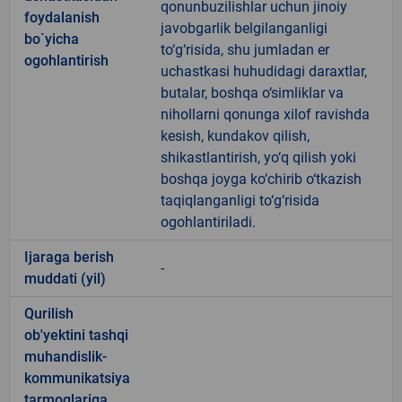
qonunbuzilishlar uchun jinoiy
foydalanish
javobgarlik belgilanganligi
bo`yicha
to‘g‘risida, shu jumladan er
ogohlantirish
uchastkasi huhudidagi daraxtlar,
butalar, boshqa o‘simliklar va
nihollarni qonunga xilof ravishda
kesish, kundakov qilish,
shikastlantirish, yo‘q qilish yoki
boshqa joyga ko‘chirib o‘tkazish
taqiqlanganligi to‘g‘risida
ogohlantiriladi.
Ijaraga berish
-
muddati (yil)
Qurilish
ob'yektini tashqi
muhandislik-
kommunikatsiya
tarmoqlariga