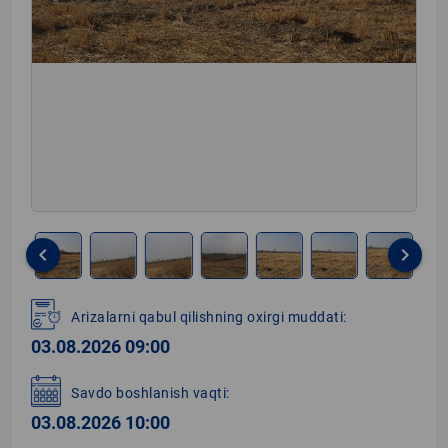
keyboard_arrow_left
keyboard_arrow_right
Item
1
Arizalarni qabul qilishning oxirgi muddati:
of
03.08.2026 09:00
8
Savdo boshlanish vaqti:
03.08.2026 10:00