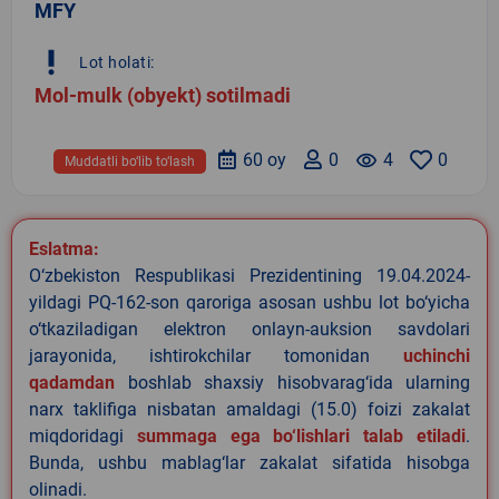
MFY
priority_high
Lot holati:
Mol-mulk (obyekt) sotilmadi
60 oy
0
remove_red_eye
4
0
Muddatli bo‘lib to‘lash
Eslatma:
O‘zbekiston Respublikasi Prezidentining 19.04.2024-
yildagi PQ-162-son qaroriga asosan ushbu lot bo‘yicha
o‘tkaziladigan elektron onlayn-auksion savdolari
jarayonida, ishtirokchilar tomonidan
uchinchi
qadamdan
boshlab shaxsiy hisobvarag‘ida ularning
narx taklifiga nisbatan amaldagi (15.0) foizi zakalat
miqdoridagi
summaga ega bo‘lishlari talab etiladi
.
Bunda, ushbu mablag‘lar zakalat sifatida hisobga
olinadi.