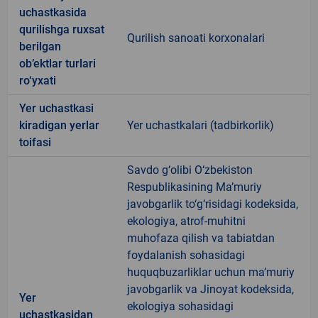
uchastkasida
qurilishga ruxsat
Qurilish sanoati korxonalari
berilgan
ob’ektlar turlari
ro‘yxati
Yer uchastkasi
kiradigan yerlar
Yer uchastkalari (tadbirkorlik)
toifasi
Savdo g‘olibi O‘zbekiston
Respublikasining Ma’muriy
javobgarlik to‘g‘risidagi kodeksida,
ekologiya, atrof-muhitni
muhofaza qilish va tabiatdan
foydalanish sohasidagi
huquqbuzarliklar uchun ma’muriy
javobgarlik va Jinoyat kodeksida,
Yer
ekologiya sohasidagi
uchastkasidan