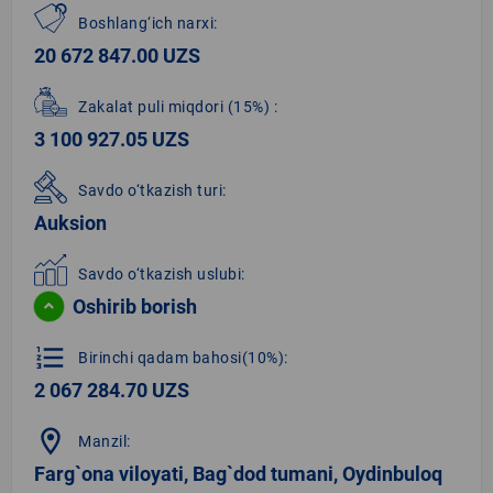
Boshlang‘ich narxi:
20 672 847.00 UZS
Zakalat puli miqdori
(15%)
:
3 100 927.05 UZS
Savdo o‘tkazish turi:
Auksion
Savdo o‘tkazish uslubi:
Oshirib borish
format_list_numbered
Birinchi qadam bahosi(10%):
2 067 284.70 UZS
location_on
Manzil:
Farg`ona viloyati, Bag`dod tumani, Oydinbuloq