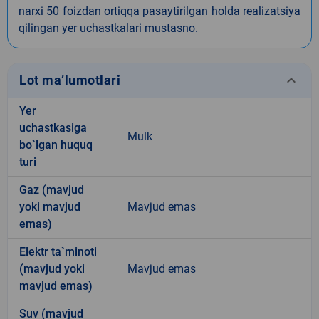
narxi 50 foizdan ortiqqa pasaytirilgan holda realizatsiya
qilingan yer uchastkalari mustasno.
keyboard_arrow_down
Lot ma’lumotlari
Yer
uchastkasiga
Mulk
bo`lgan huquq
turi
Gaz (mavjud
yoki mavjud
Mavjud emas
emas)
Elektr ta`minoti
(mavjud yoki
Mavjud emas
mavjud emas)
Suv (mavjud