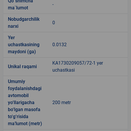
Qo`shimcha
-
ma`lumot
Nobudgarchilik
0
narxi
Yer
uchastkasining
0.0132
maydoni (ga)
KA1730209057/72-1 yer
Unikal raqami
uchastkasi
Umumiy
foydalanishdagi
avtomobil
yo‘llarigacha
200 metr
bo‘lgan masofa
to‘g‘risida
ma’lumot (metr)