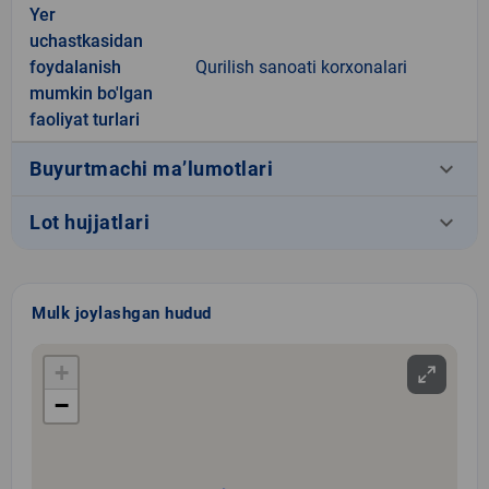
Yer
uchastkasidan
foydalanish
Qurilish sanoati korxonalari
mumkin bo'lgan
faoliyat turlari
keyboard_arrow_down
Buyurtmachi ma’lumotlari
keyboard_arrow_down
Lot hujjatlari
Mulk joylashgan hudud
+
−