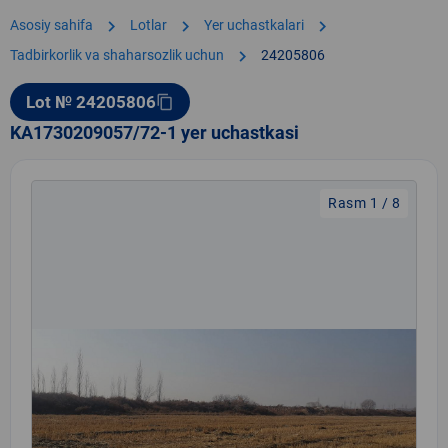
chevron_right
chevron_right
chevron_right
Asosiy sahifa
Lotlar
Yer uchastkalari
chevron_right
Tadbirkorlik va shaharsozlik uchun
24205806
Lot № 24205806
content_copy
KA1730209057/72-1 yer uchastkasi
Rasm 1 / 8