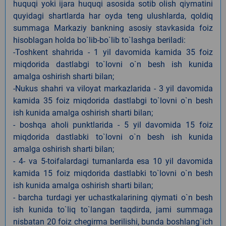
huquqi yoki ijara huquqi asosida sotib olish qiymatini
quyidagi shartlarda har oyda teng ulushlarda, qoldiq
summaga Markaziy bankning asosiy stavkasida foiz
hisoblagan holda bo`lib-bo`lib to`lashga beriladi:
-Toshkent shahrida - 1 yil davomida kamida 35 foiz
miqdorida dastlabgi to`lovni o`n besh ish kunida
amalga oshirish sharti bilan;
-Nukus shahri va viloyat markazlarida - 3 yil davomida
kamida 35 foiz miqdorida dastlabgi to`lovni o`n besh
ish kunida amalga oshirish sharti bilan;
- boshqa aholi punktlarida - 5 yil davomida 15 foiz
miqdorida dastlabki to`lovni o`n besh ish kunida
amalga oshirish sharti bilan;
- 4- va 5-toifalardagi tumanlarda esa 10 yil davomida
kamida 15 foiz miqdorida dastlabki to`lovni o`n besh
ish kunida amalga oshirish sharti bilan;
- barcha turdagi yer uchastkalarining qiymati o`n besh
ish kunida to`liq to`langan taqdirda, jami summaga
nisbatan 20 foiz chegirma berilishi, bunda boshlang`ich