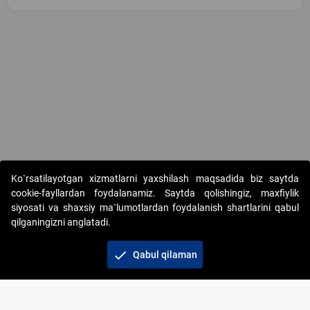
Copyright © 2017-2026. "Elektron onlayn-auksionlarni tashkil etish"
Ko`rsatilayotgan xizmatlarni yaxshilash maqsadida biz saytda
AJ. Barcha huquqlar himoyalangan
cookie-fayllardan foydalanamiz. Saytda qolishingiz, maxfiylik
siyosati va shaxsiy ma`lumotlardan foydalanish shartlarini qabul
qilganingizni anglatadi.
check
Qabul qilaman
+998 71 202-21-11
Veb-saytdagi axborot materiallaridan boshqa