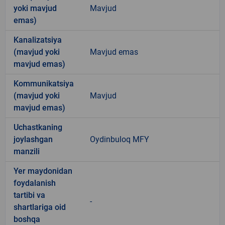
yoki mavjud
Mavjud
emas)
Kanalizatsiya
(mavjud yoki
Mavjud emas
mavjud emas)
Kommunikatsiya
(mavjud yoki
Mavjud
mavjud emas)
Uchastkaning
joylashgan
Oydinbuloq MFY
manzili
Yer maydonidan
foydalanish
tartibi va
-
shartlariga oid
boshqa