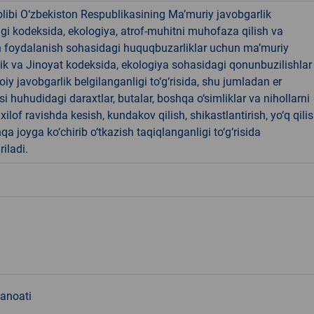
libi O‘zbekiston Respublikasining Ma’muriy javobgarlik
dagi kodeksida, ekologiya, atrof-muhitni muhofaza qilish va
n foydalanish sohasidagi huquqbuzarliklar uchun ma’muriy
ik va Jinoyat kodeksida, ekologiya sohasidagi qonunbuzilishlar
oiy javobgarlik belgilanganligi to‘g‘risida, shu jumladan er
i huhudidagi daraxtlar, butalar, boshqa o‘simliklar va nihollarni
ilof ravishda kesish, kundakov qilish, shikastlantirish, yo‘q qili
qa joyga ko‘chirib o‘tkazish taqiqlanganligi to‘g‘risida
riladi.
sanoati