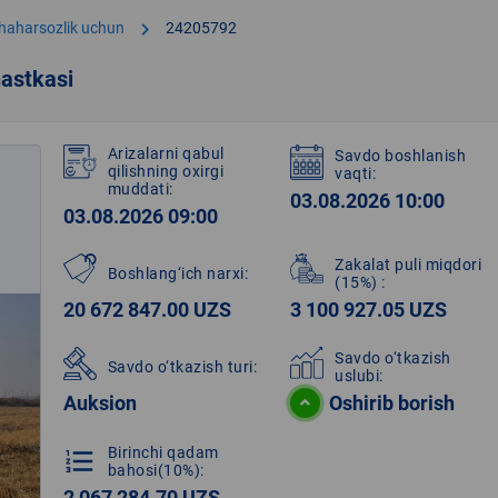
chevron_right
shaharsozlik uchun
24205792
astkasi
Arizalarni qabul
Savdo boshlanish
qilishning oxirgi
vaqti:
muddati:
03.08.2026 10:00
03.08.2026 09:00
Zakalat puli miqdori
Boshlang‘ich narxi:
(15%)
:
20 672 847.00 UZS
3 100 927.05 UZS
Savdo o‘tkazish
Savdo o‘tkazish turi:
uslubi:
Auksion
Oshirib borish
Birinchi qadam
format_list_numbered
bahosi(10%):
2 067 284.70 UZS