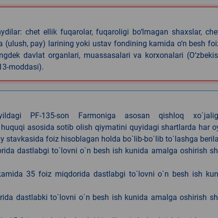
ilar: chet ellik fuqarolar, fuqaroligi bo‘lmagan shaxslar, che
iya (ulush, pay) larining yoki ustav fondining kamida o‘n besh foi
ningdek davlat organlari, muassasalari va korxonalari (O‘zbeki
 13-moddasi).
4-yildagi PF-135-son Farmoniga asosan qishloq xo`jalig
 huquqi asosida sotib olish qiymatini quyidagi shartlarda har 
tavkasida foiz hisoblagan holda bo`lib-bo`lib to`lashga berila
ida dastlabgi to`lovni o`n besh ish kunida amalga oshirish sh
kamida 35 foiz miqdorida dastlabgi to`lovni o`n besh ish ku
rida dastlabki to`lovni o`n besh ish kunida amalga oshirish sh