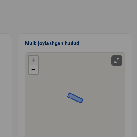
Mulk joylashgan hudud
+
−