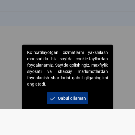
k
k
Ko`rsatilayotgan xizmatlarni yaxshilash
maqsadida biz saytda cookie-fayllardan
foydalanamiz. Saytda qolishingiz, maxfiylik
siyosati va shaxsiy ma`lumotlardan
foydalanish shartlarini qabul qilganingizni
anglatadi.
check
Qabul qilaman
 foydalanganda jamiyatning korporativ veb-saytiga majburiy havolalar ko