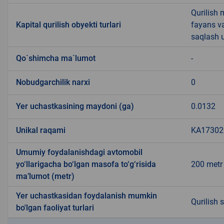
Qurilish 
Kapital qurilish obyekti turlari
fayans v
saqlash u
Qo`shimcha ma`lumot
-
Nobudgarchilik narxi
0
Yer uchastkasining maydoni (ga)
0.0132
Unikal raqami
KA173020
Umumiy foydalanishdagi avtomobil
yo‘llarigacha bo‘lgan masofa to‘g‘risida
200 metr
ma’lumot (metr)
Yer uchastkasidan foydalanish mumkin
Qurilish 
bo'lgan faoliyat turlari