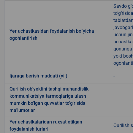
Savdo g‘o
to‘g‘risi
tabiatda
javobgarl
Yer uchastkasidan foydalanish bo`yicha
uchun jin
ogohlantirish
uchastkas
qonunga x
yoki bosh
ogohlanti
Ijaraga berish muddati (yil)
-
Qurilish ob'yektini tashqi muhandislik-
kommunikatsiya tarmoqlariga ulash
-
mumkin bo'lgan quvvatlar to'g'risida
ma'lumotlar
Yer uchastkalaridan ruxsat etilgan
Qurilish 
foydalanish turlari