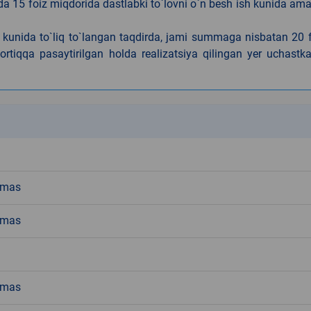
da 15 foiz miqdorida dastlabki to`lovni o`n besh ish kunida am
h kunida to`liq to`langan taqdirda, jami summaga nisbatan 20 
rtiqqa pasaytirilgan holda realizatsiya qilingan yer uchastka
k
emas
emas
emas