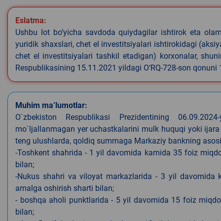
Eslatma:
Ushbu lot bo‘yicha savdoda quiydagilar ishtirok eta olamyd
yuridik shaxslari, chet el investitsiyalari ishtirokidagi (aks
chet el investitsiyalari tashkil etadigan) korxonalar, shu
Respublikasining 15.11.2021 yildagi O‘RQ-728-son qonuni
Muhim ma’lumotlar:
O`zbekiston Respublikasi Prezidentining 06.09.202
mo`ljallanmagan yer uchastkalarini mulk huquqi yoki ijara
teng ulushlarda, qoldiq summaga Markaziy bankning asosiy s
-Toshkent shahrida - 1 yil davomida kamida 35 foiz miqdor
bilan;
-Nukus shahri va viloyat markazlarida - 3 yil davomida 
amalga oshirish sharti bilan;
- boshqa aholi punktlarida - 5 yil davomida 15 foiz miqdo
bilan;