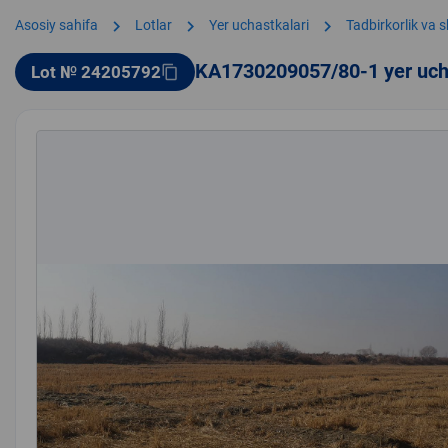
chevron_right
chevron_right
chevron_right
Asosiy sahifa
Lotlar
Yer uchastkalari
Tadbirkorlik va 
KA1730209057/80-1 yer uch
Lot № 24205792
content_copy