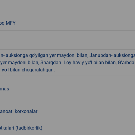
loq MFY
n- auksionga qo'yilgan yer maydoni bilan, Janubdan- auksiong
 yer maydoni bilan, Sharqdan- Loyihaviy yo'l bilan bilan, G'arbda
 yo'l bilan chegaralahgan.
emas
sanoati korxonalari
tkalari (tadbirkorlik)