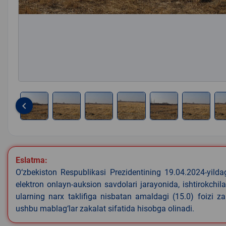
keyboard_arrow_left
Item
1
of
8
Eslatma:
O‘zbekiston Respublikasi Prezidentining 19.04.2024-yild
elektron onlayn-auksion savdolari jarayonida, ishtirokchi
ularning narx taklifiga nisbatan amaldagi (15.0) foizi z
ushbu mablag‘lar zakalat sifatida hisobga olinadi.