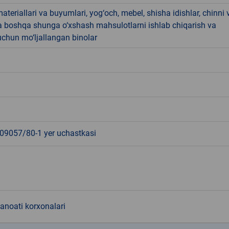
materiallari va buyumlari, yog‘och, mebel, shisha idishlar, chinni 
a boshqa shunga o‘xshash mahsulotlarni ishlab chiqarish va
chun mo‘ljallangan binolar
9057/80-1 yer uchastkasi
sanoati korxonalari