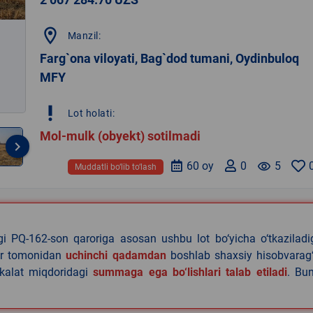
location_on
Manzil:
Farg`ona viloyati, Bag`dod tumani, Oydinbuloq
MFY
priority_high
Lot holati:
Mol-mulk (obyekt) sotilmadi
keyboard_arrow_right
60 oy
0
remove_red_eye
5
Muddatli bo‘lib to‘lash
agi PQ-162-son qaroriga asosan ushbu lot bo‘yicha o‘tkazilad
lar tomonidan
uchinchi qadamdan
boshlab shaxsiy hisobvarag‘
akalat miqdoridagi
summaga ega bo‘lishlari talab etiladi
. Bu