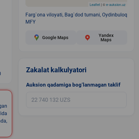
Leaflet
| ©
e-auksion.uz
Farg`ona viloyati, Bag`dod tumani, Oydinbuloq
MFY
Yandex
Google Maps
Maps
Zakalat kalkulyatori
0
Auksion qadamiga bog‘lanmagan taklif
igan
ida
nda,