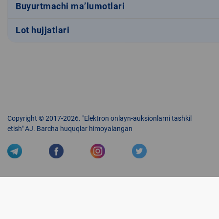
Buyurtmachi ma’lumotlari
Lot hujjatlari
Copyright © 2017-2026. "Elektron onlayn-auksionlarni tashkil
etish" AJ. Barcha huquqlar himoyalangan
Veb-saytdagi axborot materiallaridan boshqa shaxslar