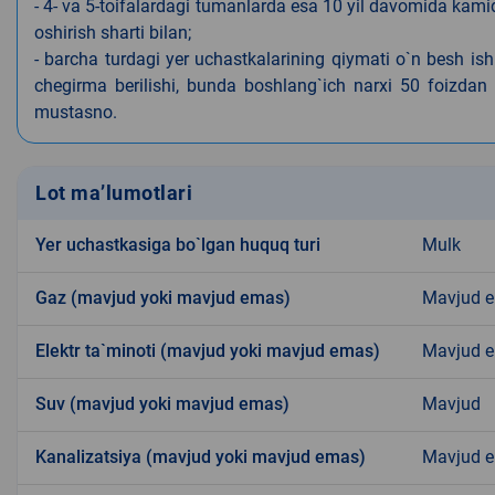
- 4- va 5-toifalardagi tumanlarda esa 10 yil davomida kami
oshirish sharti bilan;
- barcha turdagi yer uchastkalarining qiymati o`n besh is
chegirma berilishi, bunda boshlang`ich narxi 50 foizdan o
mustasno.
Lot ma’lumotlari
Yer uchastkasiga bo`lgan huquq turi
Mulk
Gaz (mavjud yoki mavjud emas)
Mavjud 
Elektr ta`minoti (mavjud yoki mavjud emas)
Mavjud 
Suv (mavjud yoki mavjud emas)
Mavjud
Kanalizatsiya (mavjud yoki mavjud emas)
Mavjud 