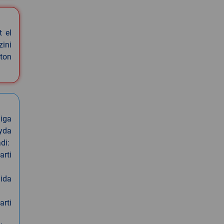
t el
zini
ston
iga
oyda
di:
arti
nida
arti