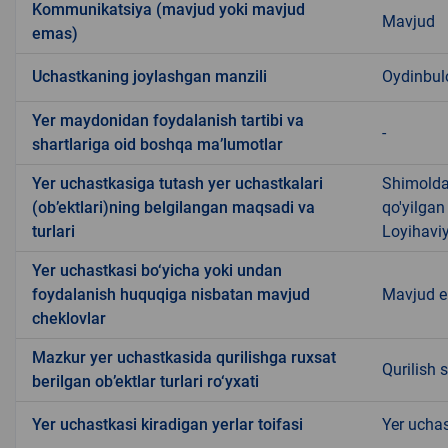
Kommunikatsiya (mavjud yoki mavjud
Mavjud
emas)
Uchastkaning joylashgan manzili
Oydinbu
Yer maydonidan foydalanish tartibi va
-
shartlariga oid boshqa ma’lumotlar
Yer uchastkasiga tutash yer uchastkalari
Shimolda
(ob’ektlari)ning belgilangan maqsadi va
qo'yilgan
turlari
Loyihaviy
Yer uchastkasi bo‘yicha yoki undan
foydalanish huquqiga nisbatan mavjud
Mavjud 
cheklovlar
Mazkur yer uchastkasida qurilishga ruxsat
Qurilish 
berilgan ob’ektlar turlari ro‘yxati
Yer uchastkasi kiradigan yerlar toifasi
Yer uchas