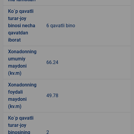
Ko`p qavatli
turar-joy
binosi necha
6 qavatli bino
qavatdan
iborat
Xonadonning
umumiy
66.24
maydoni
(kv.m)
Xonadonning
foydali
49.78
maydoni
(kv.m)
Ko`p qavatli
turar-joy
binosining
2