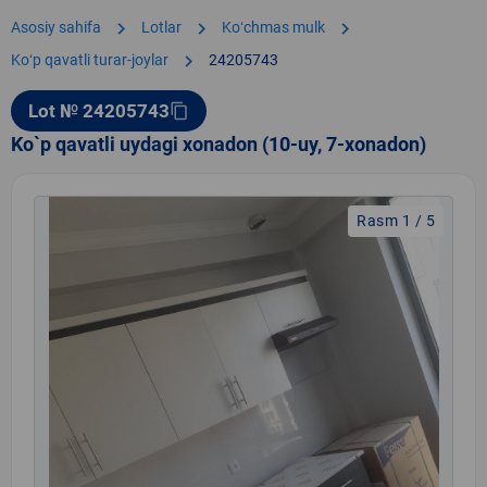
chevron_right
chevron_right
chevron_right
Asosiy sahifa
Lotlar
Koʻchmas mulk
chevron_right
Koʻp qavatli turar-joylar
24205743
Lot № 24205743
content_copy
Ko`p qavatli uydagi xonadon (10-uy, 7-xonadon)
Rasm 1 / 5