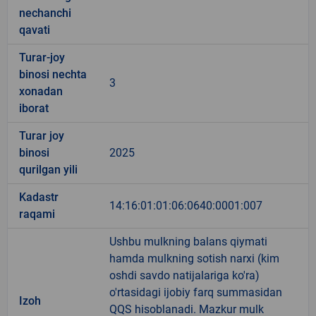
nechanchi
qavati
Turar-joy
binosi nechta
3
xonadan
iborat
Turar joy
binosi
2025
qurilgan yili
Kadastr
14:16:01:01:06:0640:0001:007
raqami
Ushbu mulkning balans qiymati
hamda mulkning sotish narxi (kim
oshdi savdo natijalariga ko'ra)
o'rtasidagi ijobiy farq summasidan
Izoh
QQS hisoblanadi. Mazkur mulk