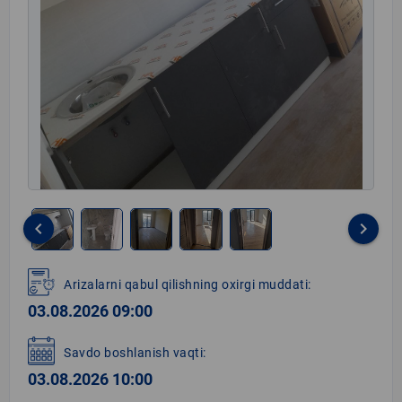
keyboard_arrow_left
keyboard_arrow_right
Item
1
Arizalarni qabul qilishning oxirgi muddati:
of
03.08.2026 09:00
5
Savdo boshlanish vaqti:
03.08.2026 10:00