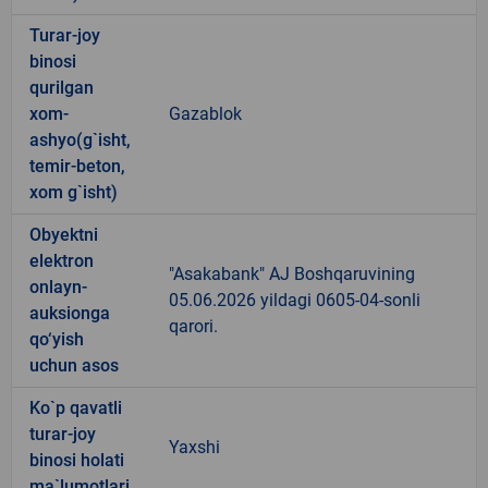
Turar-joy
binosi
qurilgan
xom-
Gazablok
ashyo(g`isht,
temir-beton,
xom g`isht)
Obyektni
elektron
"Asakabank" AJ Boshqaruvining
onlayn-
05.06.2026 yildagi 0605-04-sonli
auksionga
qarori.
qo‘yish
uchun asos
Ko`p qavatli
turar-joy
Yaxshi
binosi holati
ma`lumotlari