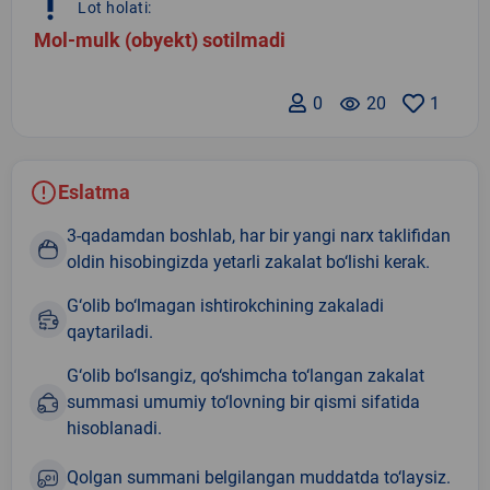
priority_high
Lot holati:
Mol-mulk (obyekt) sotilmadi
0
remove_red_eye
20
1
Eslatma
3-qadamdan boshlab, har bir yangi narx taklifidan
oldin hisobingizda yetarli zakalat bo‘lishi kerak.
G‘olib bo‘lmagan ishtirokchining zakaladi
qaytariladi.
G‘olib bo‘lsangiz, qo‘shimcha to‘langan zakalat
summasi umumiy to‘lovning bir qismi sifatida
hisoblanadi.
Qolgan summani belgilangan muddatda to‘laysiz.