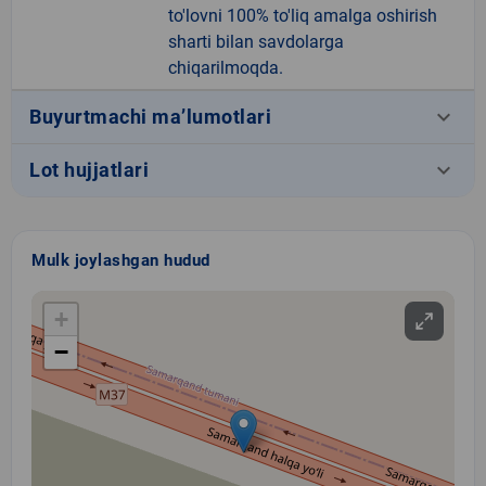
to'lovni 100% to'liq amalga oshirish
sharti bilan savdolarga
chiqarilmoqda.
keyboard_arrow_down
Buyurtmachi ma’lumotlari
keyboard_arrow_down
Lot hujjatlari
Mulk joylashgan hudud
+
−