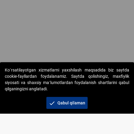
Copyright © 2017-2026. "Elektron onlayn-auksionlarni tashkil etish"
Ko`rsatilayotgan xizmatlarni yaxshilash maqsadida biz saytda
AJ. Barcha huquqlar himoyalangan
cookie-fayllardan foydalanamiz. Saytda qolishingiz, maxfiylik
siyosati va shaxsiy ma`lumotlardan foydalanish shartlarini qabul
qilganingizni anglatadi.
check
Qabul qilaman
+998 71 202-21-11
Veb-saytdagi axborot materiallaridan boshqa
shaxslar foydalanganda jamiyatning korporativ veb-