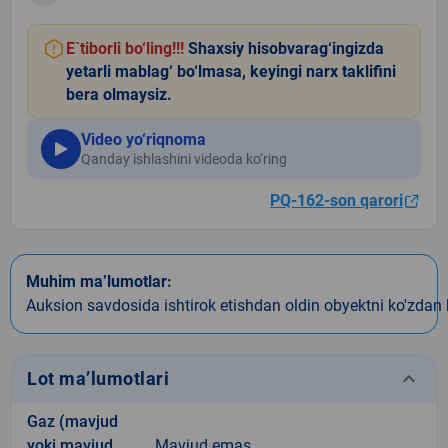
E`tiborli bo‘ling!!!
Shaxsiy hisobvarag‘ingizda
yetarli mablag‘ bo‘lmasa, keyingi narx taklifini
bera olmaysiz.
Video yo‘riqnoma
Qanday ishlashini videoda ko‘ring
PQ-162-son qarori
Muhim ma’lumotlar:
Auksion savdosida ishtirok etishdan oldin obyektni ko'zdan 
keyboard_arrow_down
Lot ma’lumotlari
Gaz (mavjud
yoki mavjud
Mavjud emas