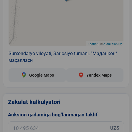
Leaflet
| ©
e-auksion.uz
Surxondaryo viloyati, Sariosiyo tumani, “Маданкон”
маҳалласи
Google Maps
Yandex Maps
Zakalat kalkulyatori
Auksion qadamiga bog‘lanmagan taklif
UZS