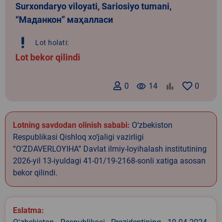
Surxondaryo viloyati, Sariosiyo tumani,
“Маданкон” маҳалласи
priority_high
Lot holati:
Lot bekor qilindi
0
remove_red_eye
14
0
Lotning savdodan olinish sababi:
O‘zbekiston
Respublikasi Qishloq xo‘jaligi vazirligi
“O‘ZDAVERLOYIHA” Davlat ilmiy-loyihalash institutining
2026-yil 13-iyuldagi 41-01/19-2168-sonli xatiga asosan
bekor qilindi.
Eslatma: