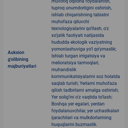
muvofiq oqilona foydalanish,
tuproq unumdorligini oshirish,
ishlab chiqarishning tabiatni
muhofaza qiluvchi
texnologiyalarini qo'llash, o'z
xo'jalik faoliyati natijasida
hududda ekologik vaziyatning
yomonlashuviga yo'l qo'ymaslik;
Auksion
Ishlab turgan irrigatsiya va
g'olibining
melioratsiya tarmoqlari,
majburiyatlari
muhandislik
kommunikatsiyalarini soz holatda
saqlab turish; Yerlarni muhofaza
qilish tadbirlarni amalga oshirish;
Yer solig'ini o'z vaqtida to'lash;
Boshqa yer egalari, yerdan
foydalanuvchilar, yer uchastkalari
ijarachilari va mulkdorlarining
huquqlarini buzmaslik.