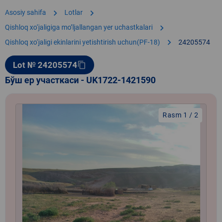
chevron_right
chevron_right
Asosiy sahifa
Lotlar
chevron_right
Qishloq xo‘jaligiga moʼljallangan yer uchastkalari
chevron_right
Qishloq xo‘jaligi ekinlarini yetishtirish uchun(PF-18)
24205574
Lot № 24205574
content_copy
Бўш ер участкаси - UK1722-1421590
Rasm 1 / 2