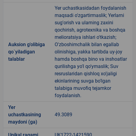
Yer uchastkasidadan foydalanish
maqsadi o'zgartirmaslik; Yerlarni
sug'orish va ularning zaxini
qochirish, agrotexnika va boshqa
melioratsiya ishlari o'tkazish;
Auksion g'olibiga
O'zboshimchalik bilan egallab
qo`yiladigan
olinishiga, yakka tartibda uy-joy
talablar
hamda boshqa bino va inshoatlar
qurilishga yo'l qo'ymaslik; Suv
resruslaridan qishloq xo'jaligi
ekinlarining suvga bo'lgan
talabiga muvofiq tejamkor
foydalanish.
Yer
uchastkasining
49.3089
maydoni (ga)
Unikal raqami
UK1722-1421590