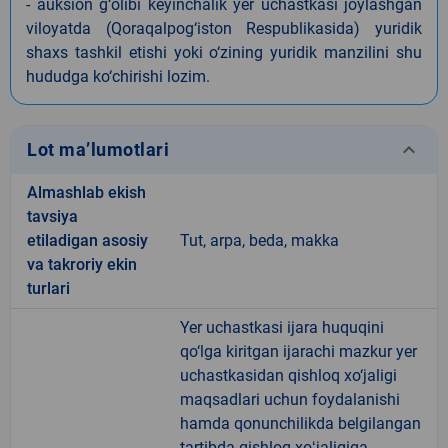
- auksion g‘olibi keyinchalik yer uchastkasi joylashgan
viloyatda (Qoraqalpog‘iston Respublikasida) yuridik
shaxs tashkil etishi yoki o‘zining yuridik manzilini shu
hududga ko‘chirishi lozim.
keyboard_arrow_down
Lot ma’lumotlari
Almashlab ekish
tavsiya
etiladigan asosiy
Tut, arpa, beda, makka
va takroriy ekin
turlari
Yer uchastkasi ijara huquqini
qo‘lga kiritgan ijarachi mazkur yer
uchastkasidan qishloq xo‘jaligi
maqsadlari uchun foydalanishi
hamda qonunchilikda belgilangan
tartibda qishloq xoʻjaligiga