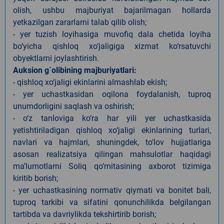
olish, ushbu majburiyat bajarilmagan hollarda
yetkazilgan zararlarni talab qilib olish;
- yer tuzish loyihasiga muvofiq dala chetida loyiha
bo‘yicha qishloq xo‘jaligiga xizmat ko‘rsatuvchi
obyektlarni joylashtirish.
Auksion g`olibining majburiyatlari:
- qishloq xo‘jaligi ekinlarini almashlab ekish;
- yer uchastkasidan oqilona foydalanish, tuproq
unumdorligini saqlash va oshirish;
- o‘z tanloviga ko‘ra har yili yer uchastkasida
yetishtiriladigan qishloq xo‘jaligi ekinlarining turlari,
navlari va hajmlari, shuningdek, to‘lov hujjatlariga
asosan realizatsiya qilingan mahsulotlar haqidagi
ma’lumotlarni Soliq qo‘mitasining axborot tizimiga
kiritib borish;
- yer uchastkasining normativ qiymati va bonitet bali,
tuproq tarkibi va sifatini qonunchilikda belgilangan
tartibda va davriylikda tekshirtirib borish;