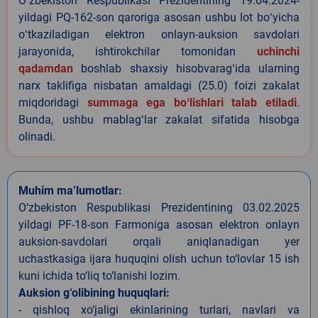
Oʻzbekiston Respublikasi Prezidentining 19.04.2024-
yildagi PQ-162-son qaroriga asosan ushbu lot boʻyicha
oʻtkaziladigan elektron onlayn-auksion savdolari
jarayonida, ishtirokchilar tomonidan
uchinchi
qadamdan
boshlab shaxsiy hisobvaragʻida ularning
narx taklifiga nisbatan amaldagi (25.0) foizi zakalat
miqdoridagi
summaga ega boʻlishlari talab etiladi
.
Bunda, ushbu mablagʻlar zakalat sifatida hisobga
olinadi.
Muhim ma’lumotlar:
O‘zbekiston Respublikasi Prezidentining 03.02.2025
yildagi PF-18-son Farmoniga asosan elektron onlayn
auksion-savdolari orqali aniqlanadigan yer
uchastkasiga ijara huquqini olish uchun to‘lovlar 15 ish
kuni ichida to‘liq to‘lanishi lozim.
Auksion g‘olibining huquqlari:
- qishloq xo‘jaligi ekinlarining turlari, navlari va