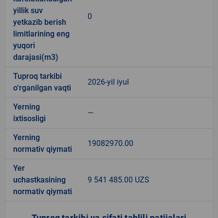
yillik suv
0
yetkazib berish
limitlarining eng
yuqori
darajasi(m3)
Tuproq tarkibi
2026-yil iyul
o‘rganilgan vaqti
Yerning
—
ixtisosligi
Yerning
19082970.00
normativ qiymati
Yer
uchastkasining
9 541 485.00 UZS
normativ qiymati
Tuproq tarkibi va sifati tahlili natijalari