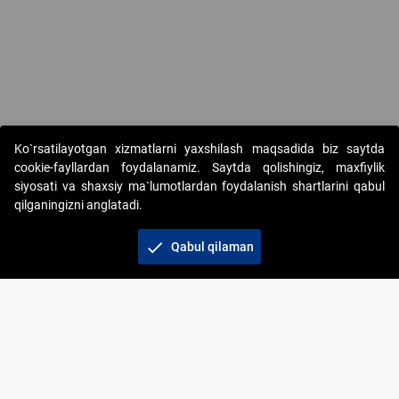
Ko`rsatilayotgan xizmatlarni yaxshilash maqsadida biz saytda
cookie-fayllardan foydalanamiz. Saytda qolishingiz, maxfiylik
siyosati va shaxsiy ma`lumotlardan foydalanish shartlarini qabul
qilganingizni anglatadi.
Copyright © 2017-2026. "Elektron onlayn-auksionlarni
tashkil etish" AJ. Barcha huquqlar himoyalangan
check
Qabul qilaman
To‘lov usullari