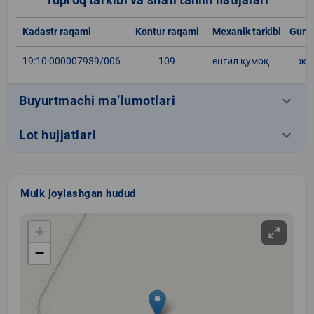
Kadastr raqami
Kontur raqami
Mexanik tarkibi
Gumu
19:10:000007939/006
109
енгил қумоқ
жу
keyboard_arrow_down
Buyurtmachi ma’lumotlari
keyboard_arrow_down
Lot hujjatlari
Mulk joylashgan hudud
+
−