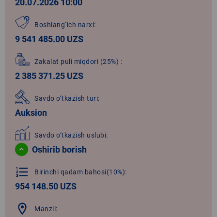
20.07.2026 10:00
Boshlang‘ich narxi:
9 541 485.00 UZS
Zakalat puli miqdori
(25%)
:
2 385 371.25 UZS
Savdo o‘tkazish turi:
Auksion
Savdo o‘tkazish uslubi:
Oshirib borish
format_list_numbered
Birinchi qadam bahosi(10%):
954 148.50 UZS
location_on
Manzil: