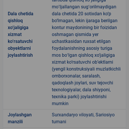
moʻljallangan sugʻorilmaydigan
Dala chetida
dala chetida 20 sotixdan ko‘p
qishloq
bo‘lmagan, lekin ijaraga berilgan
xo‘jaligiga
kontur maydonining bir foizidan
xizmat
oshmagan qismida yer
ko‘rsatuvchi
uchastkasidan ruxsat etilgan
obyektlarni
foydalanishning asosiy turiga
joylashtirish
mos boʻlgan qishloq xo‘jaligiga
xizmat ko‘rsatuvchi ob’ektlarni
(yengil konstruksiyali muzlatkichli
omborxonalar, saralash,
qadoqlash joylari, suv tejovchi
texnologiyalar, dala shiyponi,
texnika parki) joylashtirishi
mumkin
Joylashgan
Surxandaryo viloyati, Sariosiyo
manzili
tumani