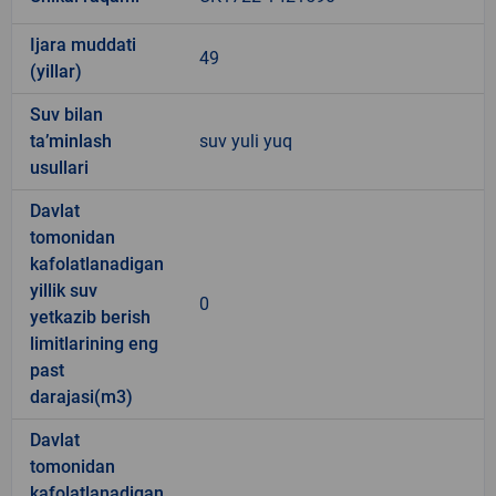
Ijara muddati
49
(yillar)
Suv bilan
ta’minlash
suv yuli yuq
usullari
Davlat
tomonidan
kafolatlanadigan
yillik suv
0
yetkazib berish
limitlarining eng
past
darajasi(m3)
Davlat
tomonidan
kafolatlanadigan