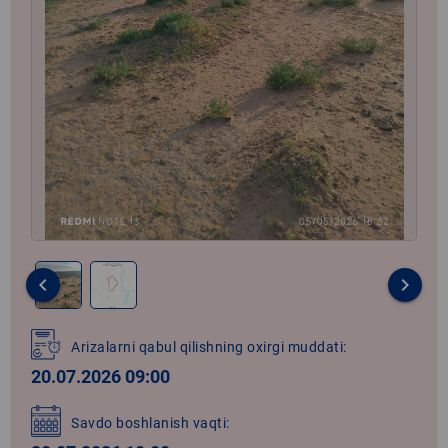
keyboard_arrow_left
keyboard_arrow_right
Item
1
Arizalarni qabul qilishning oxirgi muddati:
of
20.07.2026 09:00
2
Savdo boshlanish vaqti: