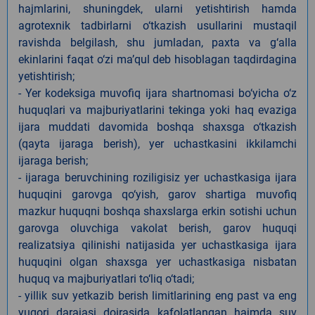
hajmlarini, shuningdek, ularni yetishtirish hamda
agrotexnik tadbirlarni o‘tkazish usullarini mustaqil
ravishda belgilash, shu jumladan, paxta va g‘alla
ekinlarini faqat o‘zi ma’qul deb hisoblagan taqdirdagina
yetishtirish;
- Yer kodeksiga muvofiq ijara shartnomasi bo‘yicha o‘z
huquqlari va majburiyatlarini tekinga yoki haq evaziga
ijara muddati davomida boshqa shaxsga o‘tkazish
(qayta ijaraga berish), yer uchastkasini ikkilamchi
ijaraga berish;
- ijaraga beruvchining roziligisiz yer uchastkasiga ijara
huquqini garovga qo‘yish, garov shartiga muvofiq
mazkur huquqni boshqa shaxslarga erkin sotishi uchun
garovga oluvchiga vakolat berish, garov huquqi
realizatsiya qilinishi natijasida yer uchastkasiga ijara
huquqini olgan shaxsga yer uchastkasiga nisbatan
huquq va majburiyatlari to‘liq o‘tadi;
- yillik suv yetkazib berish limitlarining eng past va eng
yuqori darajasi doirasida kafolatlangan hajmda suv