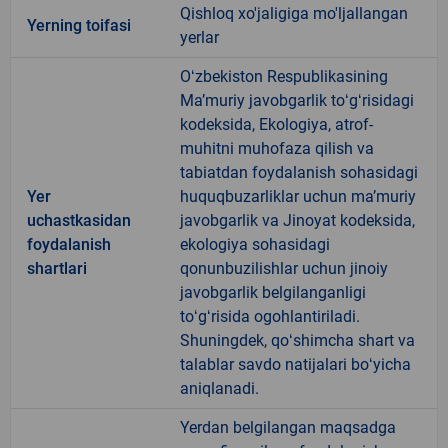
Qishloq xo'jaligiga mo'ljallangan
Yerning toifasi
yerlar
Oʻzbekiston Respublikasining
Maʼmuriy javobgarlik toʻgʻrisidagi
kodeksida, Ekologiya, atrof-
muhitni muhofaza qilish va
tabiatdan foydalanish sohasidagi
Yer
huquqbuzarliklar uchun maʼmuriy
uchastkasidan
javobgarlik va Jinoyat kodeksida,
foydalanish
ekologiya sohasidagi
shartlari
qonunbuzilishlar uchun jinoiy
javobgarlik belgilanganligi
toʻgʻrisida ogohlantiriladi.
Shuningdek, qoʻshimcha shart va
talablar savdo natijalari boʻyicha
aniqlanadi.
Yerdan belgilangan maqsadga