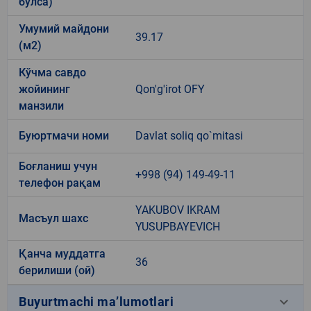
бўлса)
Умумий майдони
39.17
(м2)
Кўчма савдо
жойининг
Qon'g'irot OFY
манзили
Буюртмачи номи
Davlat soliq qo`mitasi
Боғланиш учун
+998 (94) 149-49-11
телефон рақам
YAKUBOV IKRAM
Масъул шахс
YUSUPBAYEVICH
Қанча муддатга
36
берилиши (ой)
keyboard_arrow_down
Buyurtmachi ma’lumotlari