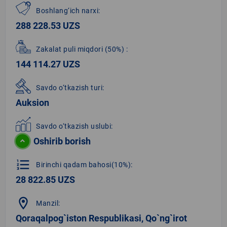
Boshlang‘ich narxi:
288 228.53 UZS
Zakalat puli miqdori
(50%)
:
144 114.27 UZS
Savdo o‘tkazish turi:
Auksion
Savdo o‘tkazish uslubi:
Oshirib borish
format_list_numbered
Birinchi qadam bahosi(10%):
28 822.85 UZS
location_on
Manzil:
Qoraqalpog`iston Respublikasi, Qo`ng`irot