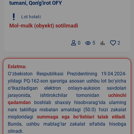
tumani, Qon'g'irot OFY
priority_high
Lot holati:
Mol-mulk (obyekt) sotilmadi
0
remove_red_eye
5
2
Eslatma:
Oʻzbekiston Respublikasi Prezidentining 19.04.2024-
yildagi PQ-162-son qaroriga asosan ushbu lot boʻyicha
oʻtkaziladigan elektron onlayn-auksion savdolari
jarayonida, ishtirokchilar tomonidan
uchinchi
qadamdan
boshlab shaxsiy hisobvaragʻida ularning
narx taklifiga nisbatan amaldagi (50.0) foizi zakalat
miqdoridagi
summaga ega boʻlishlari talab etiladi
.
Bunda, ushbu mablagʻlar zakalat sifatida hisobga
olinadi.