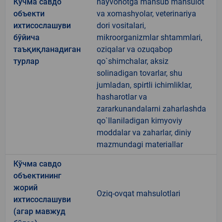
Кўчма савдо
hayvonotga mansub mahsulot
объекти
va xomashyolar, veterinariya
ихтисослашуви
dori vositalari,
бўйича
mikroorganizmlar shtammlari,
таъқиқланадиган
oziqalar va ozuqabop
турлар
qo`shimchalar, aksiz
solinadigan tovarlar, shu
jumladan, spirtli ichimliklar,
hasharotlar va
zararkunandalarni zaharlashda
qo`llaniladigan kimyoviy
moddalar va zaharlar, diniy
mazmundagi materiallar
Кўчма савдо
объектининг
жорий
Oziq-ovqat mahsulotlari
ихтисослашуви
(агар мавжуд