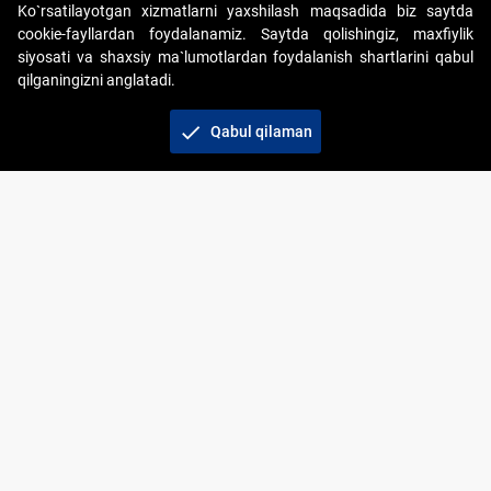
Ko`rsatilayotgan xizmatlarni yaxshilash maqsadida biz saytda
cookie-fayllardan foydalanamiz. Saytda qolishingiz, maxfiylik
siyosati va shaxsiy ma`lumotlardan foydalanish shartlarini qabul
qilganingizni anglatadi.
Copyright © 2017-2026. "Elektron onlayn-auksionlarni
tashkil etish" AJ. Barcha huquqlar himoyalangan
check
Qabul qilaman
To‘lov usullari
Bog‘lanish