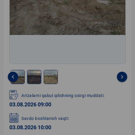
keyboard_arrow_left
keyboard_arrow_right
Item
1
Arizalarni qabul qilishning oxirgi muddati:
of
03.08.2026 09:00
3
Savdo boshlanish vaqti:
03.08.2026 10:00