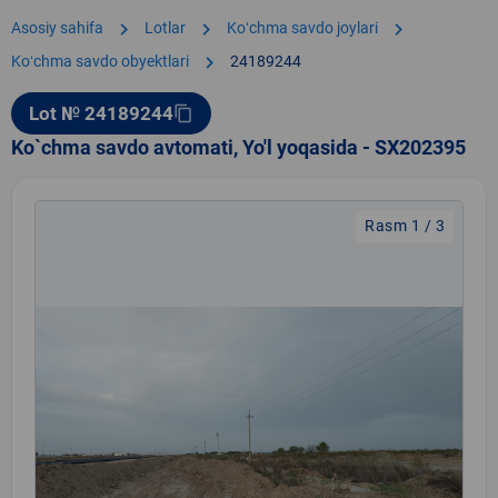
chevron_right
chevron_right
chevron_right
Asosiy sahifa
Lotlar
Koʻchma savdo joylari
chevron_right
Koʻchma savdo obyektlari
24189244
Lot № 24189244
content_copy
Ko`chma savdo avtomati, Yo'l yoqasida - SX202395
Rasm 1 / 3