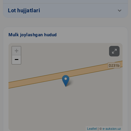
keyboard_arrow_down
Lot hujjatlari
Mulk joylashgan hudud
+
−
Leaflet
| ©
e-auksion.uz