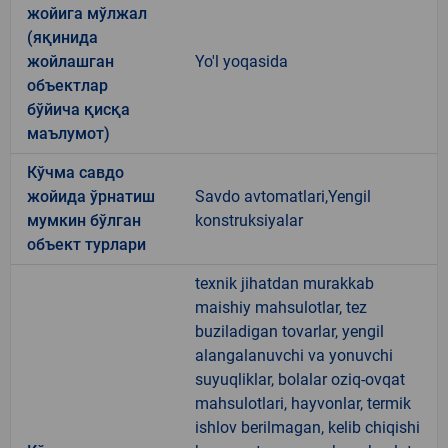
жойига мўлжал
(яқинида
жойлашган
Yo'l yoqasida
объектлар
бўйича қисқа
маълумот)
Кўчма савдо
жойида ўрнатиш
Savdo avtomatlari,Yengil
мумкин бўлган
konstruksiyalar
объект турлари
texnik jihatdan murakkab
maishiy mahsulotlar, tez
buziladigan tovarlar, yengil
alangalanuvchi va yonuvchi
suyuqliklar, bolalar oziq-ovqat
mahsulotlari, hayvonlar, termik
ishlov berilmagan, kelib chiqishi