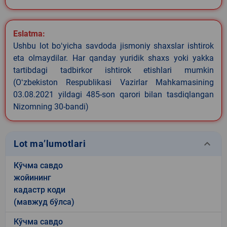
Eslatma:
Ushbu lot boʻyicha savdoda jismoniy shaxslar ishtirok
eta olmaydilar. Har qanday yuridik shaxs yoki yakka
tartibdagi tadbirkor ishtirok etishlari mumkin
(Oʻzbekiston Respublikasi Vazirlar Mahkamasining
03.08.2021 yildagi 485-son qarori bilan tasdiqlangan
Nizomning 30-bandi)
keyboard_arrow_down
Lot ma’lumotlari
Кўчма савдо
жойининг
кадастр коди
(мавжуд бўлса)
Кўчма савдо