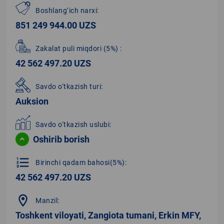
Boshlang‘ich narxi:
851 249 944.00 UZS
Zakalat puli miqdori
(5%)
:
42 562 497.20 UZS
Savdo o‘tkazish turi:
Auksion
Savdo o‘tkazish uslubi:
Oshirib borish
format_list_numbered
Birinchi qadam bahosi(5%):
42 562 497.20 UZS
location_on
Manzil:
Toshkent viloyati, Zangiota tumani, Erkin MFY,