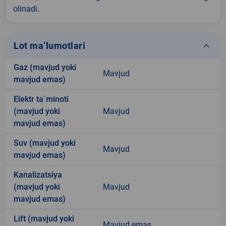
olinadi.
keyboard_arrow_down
Lot ma’lumotlari
Gaz (mavjud yoki
Mavjud
mavjud emas)
Elektr ta`minoti
(mavjud yoki
Mavjud
mavjud emas)
Suv (mavjud yoki
Mavjud
mavjud emas)
Kanalizatsiya
(mavjud yoki
Mavjud
mavjud emas)
Lift (mavjud yoki
Mavjud emas