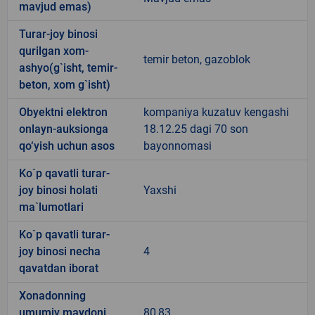
mavjud emas)
Turar-joy binosi
qurilgan xom-
temir beton, gazoblok
ashyo(g`isht, temir-
beton, xom g`isht)
Obyektni elektron
kompaniya kuzatuv kengashi
onlayn-auksionga
18.12.25 dagi 70 son
qo‘yish uchun asos
bayonnomasi
Ko`p qavatli turar-
joy binosi holati
Yaxshi
ma`lumotlari
Ko`p qavatli turar-
joy binosi necha
4
qavatdan iborat
Xonadonning
umumiy maydoni
80,83