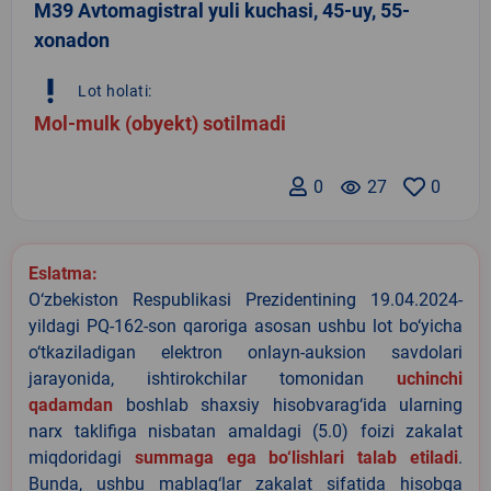
M39 Avtomagistral yuli kuchasi, 45-uy, 55-
xonadon
priority_high
Lot holati:
Mol-mulk (obyekt) sotilmadi
0
remove_red_eye
27
0
Eslatma:
O‘zbekiston Respublikasi Prezidentining 19.04.2024-
yildagi PQ-162-son qaroriga asosan ushbu lot bo‘yicha
o‘tkaziladigan elektron onlayn-auksion savdolari
jarayonida, ishtirokchilar tomonidan
uchinchi
qadamdan
boshlab shaxsiy hisobvarag‘ida ularning
narx taklifiga nisbatan amaldagi (5.0) foizi zakalat
miqdoridagi
summaga ega bo‘lishlari talab etiladi
.
Bunda, ushbu mablag‘lar zakalat sifatida hisobga