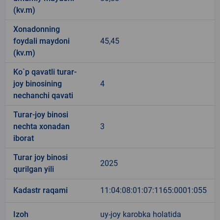
(kv.m)
Xonadonning
foydali maydoni
45,45
(kv.m)
Ko`p qavatli turar-
joy binosining
4
nechanchi qavati
Turar-joy binosi
nechta xonadan
3
iborat
Turar joy binosi
2025
qurilgan yili
Kadastr raqami
11:04:08:01:07:1165:0001:055
Izoh
uy-joy karobka holatida