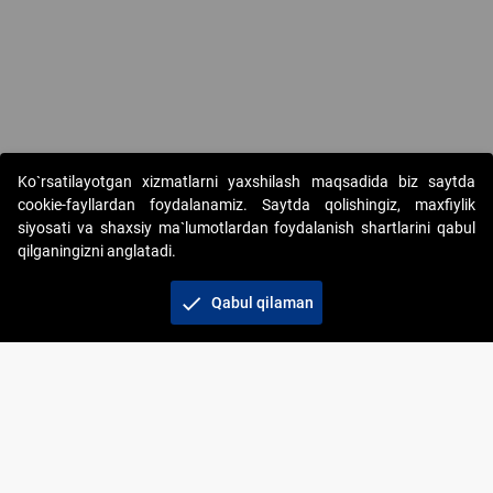
Copyright © 2017-2026. "Elektron onlayn-auksionlarni tashkil etish"
Ko`rsatilayotgan xizmatlarni yaxshilash maqsadida biz saytda
AJ. Barcha huquqlar himoyalangan
cookie-fayllardan foydalanamiz. Saytda qolishingiz, maxfiylik
siyosati va shaxsiy ma`lumotlardan foydalanish shartlarini qabul
qilganingizni anglatadi.
check
Qabul qilaman
+998 71 202-21-11
Veb-saytdagi axborot materiallaridan boshqa
shaxslar foydalanganda jamiyatning korporativ veb-
saytiga majburiy havolalar ko‘rsatilishi kerak