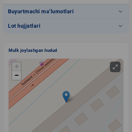
keyboard_arrow_down
Buyurtmachi ma’lumotlari
keyboard_arrow_down
Lot hujjatlari
Mulk joylashgan hudud
+
−