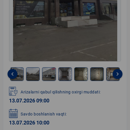
keyboard_arrow_left
keyboard_arrow_right
Item
1
Arizalarni qabul qilishning oxirgi muddati:
of
13.07.2026 09:00
8
Savdo boshlanish vaqti:
13.07.2026 10:00