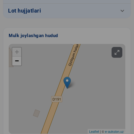
keyboard_arrow_down
Lot hujjatlari
Mulk joylashgan hudud
+
−
Leaflet
| ©
e-auksion.uz