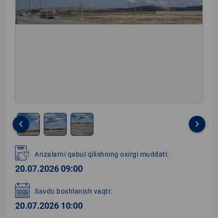
keyboard_arrow_left
keyboard_arrow_right
Item
1
Arizalarni qabul qilishning oxirgi muddati:
of
20.07.2026 09:00
3
Savdo boshlanish vaqti:
20.07.2026 10:00