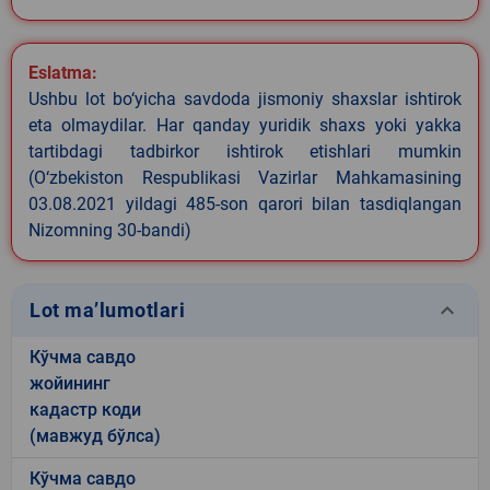
Eslatma:
Ushbu lot bo‘yicha savdoda jismoniy shaxslar ishtirok
eta olmaydilar. Har qanday yuridik shaxs yoki yakka
tartibdagi tadbirkor ishtirok etishlari mumkin
(O‘zbekiston Respublikasi Vazirlar Mahkamasining
03.08.2021 yildagi 485-son qarori bilan tasdiqlangan
Nizomning 30-bandi)
keyboard_arrow_down
Lot ma’lumotlari
Кўчма савдо
жойининг
кадастр коди
(мавжуд бўлса)
Кўчма савдо