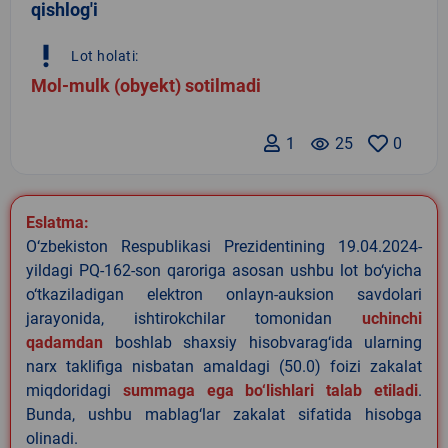
qishlog'i
priority_high
Lot holati:
Mol-mulk (obyekt) sotilmadi
1
remove_red_eye
25
0
Eslatma:
O‘zbekiston Respublikasi Prezidentining 19.04.2024-
yildagi PQ-162-son qaroriga asosan ushbu lot bo‘yicha
o‘tkaziladigan elektron onlayn-auksion savdolari
jarayonida, ishtirokchilar tomonidan
uchinchi
qadamdan
boshlab shaxsiy hisobvarag‘ida ularning
narx taklifiga nisbatan amaldagi (50.0) foizi zakalat
miqdoridagi
summaga ega bo‘lishlari talab etiladi
.
Bunda, ushbu mablag‘lar zakalat sifatida hisobga
olinadi.