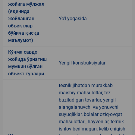
жойига мўлжал
(яқинида
жойлашган
Yo'l yoqasida
объектлар
бўйича қисқа
маълумот)
Кўчма савдо
жойида ўрнатиш
Yengil konstruksiyalar
мумкин бўлган
объект турлари
texnik jihatdan murakkab
maishiy mahsulotlar, tez
buziladigan tovarlar, yengil
alangalanuvchi va yonuvchi
suyuqliklar, bolalar oziq-ovqat
mahsulotlari, hayvonlar, termik
ishlov berilmagan, kelib chiqishi