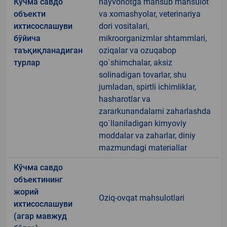
Кўчма савдо
hayvonotga mansub mahsulot
объекти
va xomashyolar, veterinariya
ихтисослашуви
dori vositalari,
бўйича
mikroorganizmlar shtammlari,
таъқиқланадиган
oziqalar va ozuqabop
турлар
qo`shimchalar, aksiz
solinadigan tovarlar, shu
jumladan, spirtli ichimliklar,
hasharotlar va
zararkunandalarni zaharlashda
qo`llaniladigan kimyoviy
moddalar va zaharlar, diniy
mazmundagi materiallar
Кўчма савдо
объектининг
жорий
Oziq-ovqat mahsulotlari
ихтисослашуви
(агар мавжуд