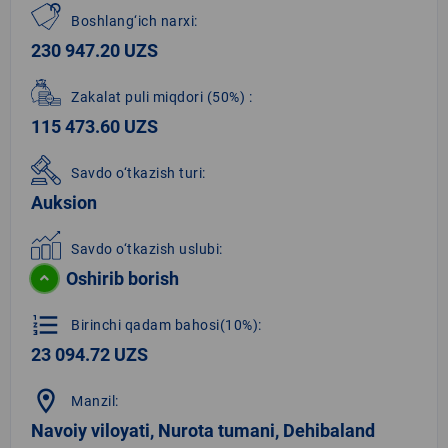
Boshlang‘ich narxi:
230 947.20 UZS
Zakalat puli miqdori
(50%)
:
115 473.60 UZS
Savdo o‘tkazish turi:
Auksion
Savdo o‘tkazish uslubi:
Oshirib borish
format_list_numbered
Birinchi qadam bahosi(10%):
23 094.72 UZS
location_on
Manzil:
Navoiy viloyati, Nurota tumani, Dehibaland