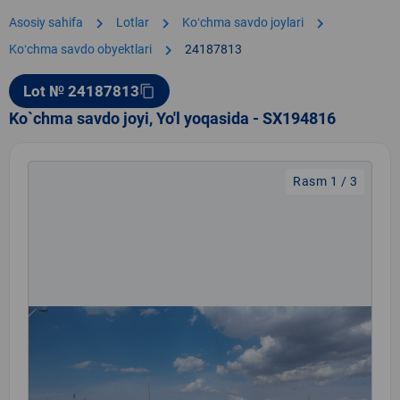
chevron_right
chevron_right
chevron_right
Asosiy sahifa
Lotlar
Koʻchma savdo joylari
chevron_right
Koʻchma savdo obyektlari
24187813
Lot № 24187813
content_copy
Ko`chma savdo joyi, Yo'l yoqasida - SX194816
Rasm 1 / 3