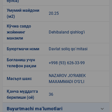
бўлса)
Умумий майдони
20.25
(м2)
Кўчма савдо
жойининг
Dehibaland qishlog'i
манзили
Буюртмачи номи
Davlat soliq qo`mitasi
Боғланиш учун
+998 (93) 626-33-99
телефон рақам
NAZAROV JO‘RABEK
Масъул шахс
MAXAMMADI O‘G‘LI
Қанча муддатга
36
берилиши (ой)
keyboard_arrow_down
Buyurtmachi ma’lumotlari