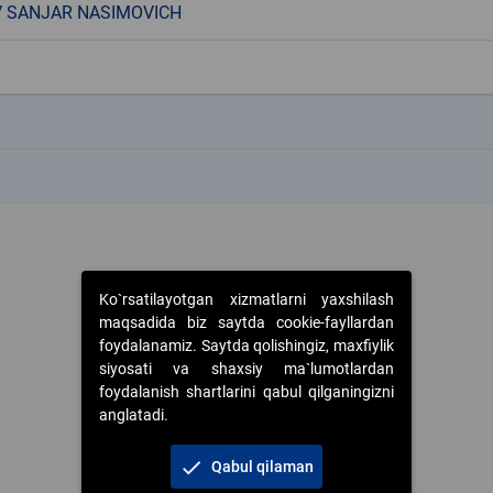
 SANJAR NASIMOVICH
k
k
Ko`rsatilayotgan xizmatlarni yaxshilash
maqsadida biz saytda cookie-fayllardan
foydalanamiz. Saytda qolishingiz, maxfiylik
siyosati va shaxsiy ma`lumotlardan
foydalanish shartlarini qabul qilganingizni
anglatadi.
check
Qabul qilaman