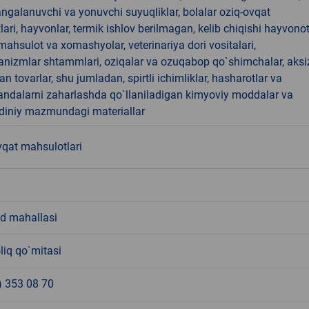
angalanuvchi va yonuvchi suyuqliklar, bolalar oziq-ovqat
ari, hayvonlar, termik ishlov berilmagan, kelib chiqishi hayvono
hsulot va xomashyolar, veterinariya dori vositalari,
anizmlar shtammlari, oziqalar va ozuqabop qo`shimchalar, aksi
an tovarlar, shu jumladan, spirtli ichimliklar, hasharotlar va
andalarni zaharlashda qo`llaniladigan kimyoviy moddalar va
 diniy mazmundagi materiallar
vqat mahsulotlari
d mahallasi
liq qo`mitasi
) 353 08 70