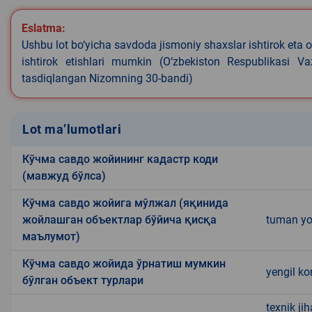
Eslatma:
Ushbu lot bo‘yicha savdoda jismoniy shaxslar ishtirok eta o
ishtirok etishlari mumkin (O‘zbekiston Respublikasi V
tasdiqlangan Nizomning 30-bandi)
Lot ma’lumotlari
Кўчма савдо жойининг кадастр коди
(мавжуд бўлса)
Кўчма савдо жойига мўлжал (яқинида
жойлашган объектлар бўйича қисқа
tuman yo'
маълумот)
Кўчма савдо жойида ўрнатиш мумкин
yengil ko
бўлган объект турлари
texnik ji