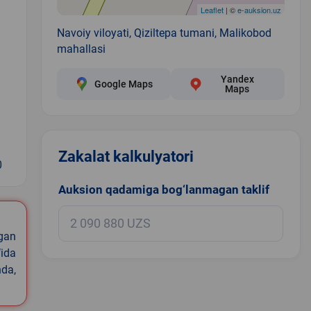
Leaflet
| ©
e-auksion.uz
Navoiy viloyati, Qiziltepa tumani, Malikobod
mahallasi
Yandex
Google Maps
Maps
Zakalat kalkulyatori
0
Auksion qadamiga bog‘lanmagan taklif
igan
ida
nda,