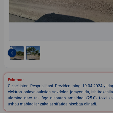
keyboard_arrow_left
Item
1
of
2
Eslatma:
O‘zbekiston Respublikasi Prezidentining 19.04.2024-yild
elektron onlayn-auksion savdolari jarayonida, ishtirokchi
ularning narx taklifiga nisbatan amaldagi (25.0) foizi z
ushbu mablag‘lar zakalat sifatida hisobga olinadi.