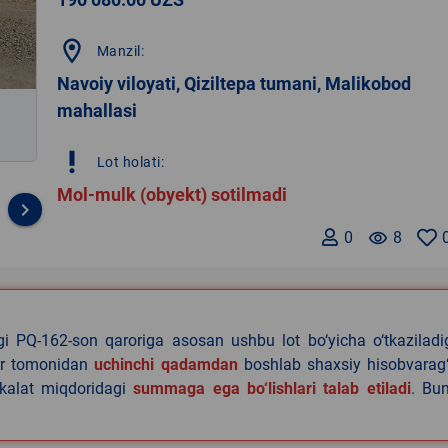
location_on
Manzil:
Navoiy viloyati, Qiziltepa tumani, Malikobod
mahallasi
priority_high
Lot holati:
Mol-mulk (obyekt) sotilmadi
keyboard_arrow_right
0
remove_red_eye
8
agi PQ-162-son qaroriga asosan ushbu lot bo‘yicha o‘tkazilad
lar tomonidan
uchinchi qadamdan
boshlab shaxsiy hisobvarag‘
akalat miqdoridagi
summaga ega bo‘lishlari talab etiladi
. Bu