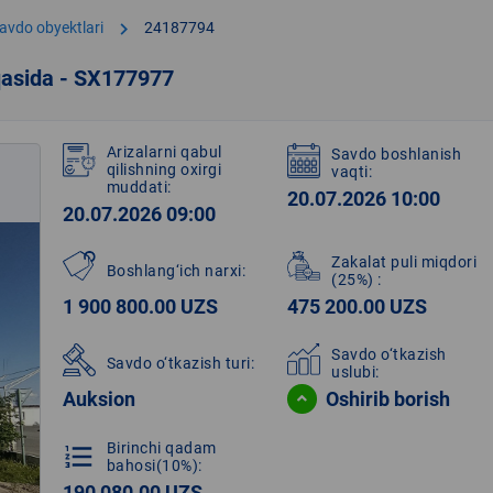
chevron_right
avdo obyektlari
24187794
qasida - SX177977
Arizalarni qabul
Savdo boshlanish
qilishning oxirgi
vaqti:
muddati:
20.07.2026 10:00
20.07.2026 09:00
Zakalat puli miqdori
Boshlang‘ich narxi:
(25%)
:
1 900 800.00 UZS
475 200.00 UZS
Savdo o‘tkazish
Savdo o‘tkazish turi:
uslubi:
Auksion
Oshirib borish
Birinchi qadam
format_list_numbered
bahosi(10%):
190 080.00 UZS