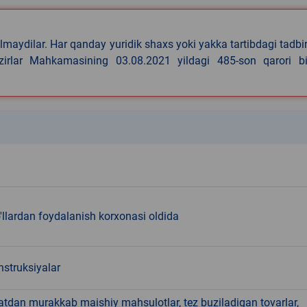
lmaydilar. Har qanday yuridik shaxs yoki yakka tartibdagi tadbi
azirlar Mahkamasining 03.08.2021 yildagi 485-son qarori bi
k
llardan foydalanish korxonasi oldida
nstruksiyalar
hatdan murakkab maishiy mahsulotlar, tez buziladigan tovarlar,