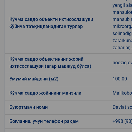
yengil al
mahsulotl
Кўчма савдо объекти ихтисослашуви
mansub ma
бўйича таъқиқланадиган турлар
mikroorg
solinadig
zararkun
zaharlar,
Кўчма савдо объектининг жорий
nooziq-o
ихтисослашуви (агар мавжуд бўлса)
Умумий майдони (м2)
100.00
Кўчма савдо жойининг манзили
Malikobo
Буюртмачи номи
Davlat so
Боғланиш учун телефон рақам
+998 (90