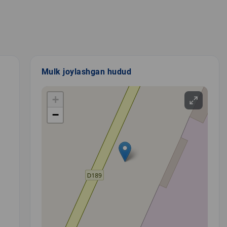
Mulk joylashgan hudud
+
−