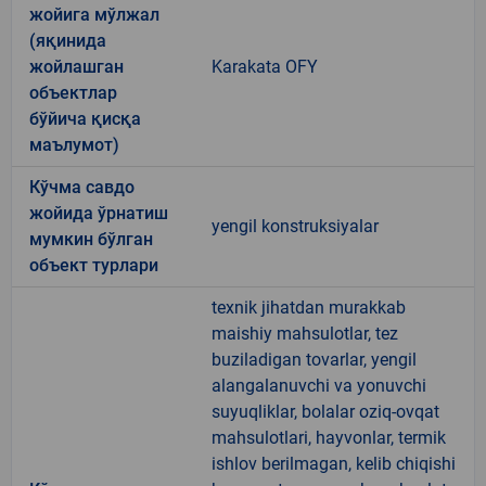
жойига мўлжал
(яқинида
жойлашган
Karakata OFY
объектлар
бўйича қисқа
маълумот)
Кўчма савдо
жойида ўрнатиш
yengil konstruksiyalar
мумкин бўлган
объект турлари
texnik jihatdan murakkab
maishiy mahsulotlar, tez
buziladigan tovarlar, yengil
alangalanuvchi va yonuvchi
suyuqliklar, bolalar oziq-ovqat
mahsulotlari, hayvonlar, termik
ishlov berilmagan, kelib chiqishi