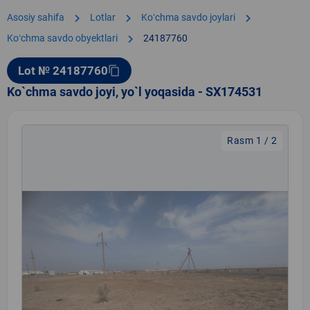
chevron_right
chevron_right
chevron_right
Asosiy sahifa
Lotlar
Koʻchma savdo joylari
chevron_right
Koʻchma savdo obyektlari
24187760
Lot № 24187760
content_copy
Ko`chma savdo joyi, yo`l yoqasida - SX174531
Rasm 1 / 2