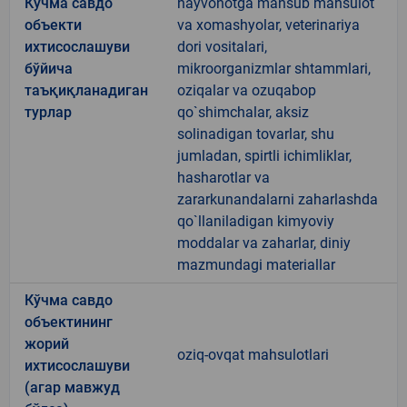
Кўчма савдо
hayvonotga mansub mahsulot
объекти
va xomashyolar, veterinariya
ихтисослашуви
dori vositalari,
бўйича
mikroorganizmlar shtammlari,
таъқиқланадиган
oziqalar va ozuqabop
турлар
qo`shimchalar, aksiz
solinadigan tovarlar, shu
jumladan, spirtli ichimliklar,
hasharotlar va
zararkunandalarni zaharlashda
qo`llaniladigan kimyoviy
moddalar va zaharlar, diniy
mazmundagi materiallar
Кўчма савдо
объектининг
жорий
oziq-ovqat mahsulotlari
ихтисослашуви
(агар мавжуд