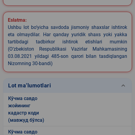
Eslatma:
Ushbu lot bo‘yicha savdoda jismoniy shaxslar ishtirok
eta olmaydilar. Har qanday yuridik shaxs yoki yakka
tartibdagi tadbirkor ishtirok etishlari mumkin
(O‘zbekiston Respublikasi Vazirlar Mahkamasining
03.08.2021 yildagi 485-son qarori bilan tasdiqlangan
Nizomning 30-bandi)
keyboard_arrow_down
Lot ma’lumotlari
Кўчма савдо
жойининг
кадастр коди
(мавжуд бўлса)
Кўчма савдо