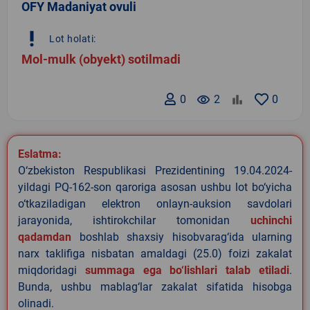
OFY Madaniyat ovuli
priority_high
Lot holati:
Mol-mulk (obyekt) sotilmadi
0
remove_red_eye
2
0
Eslatma:
O‘zbekiston Respublikasi Prezidentining 19.04.2024-
yildagi PQ-162-son qaroriga asosan ushbu lot bo‘yicha
o‘tkaziladigan elektron onlayn-auksion savdolari
jarayonida, ishtirokchilar tomonidan
uchinchi
qadamdan
boshlab shaxsiy hisobvarag‘ida ularning
narx taklifiga nisbatan amaldagi (25.0) foizi zakalat
miqdoridagi
summaga ega bo‘lishlari talab etiladi
.
Bunda, ushbu mablag‘lar zakalat sifatida hisobga
olinadi.