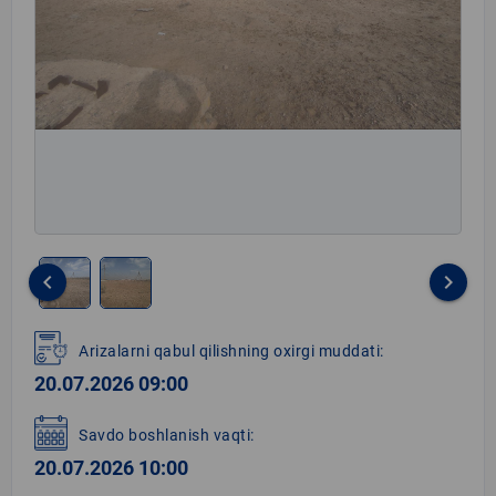
keyboard_arrow_left
keyboard_arrow_right
Item
1
Arizalarni qabul qilishning oxirgi muddati:
of
20.07.2026 09:00
2
Savdo boshlanish vaqti:
20.07.2026 10:00