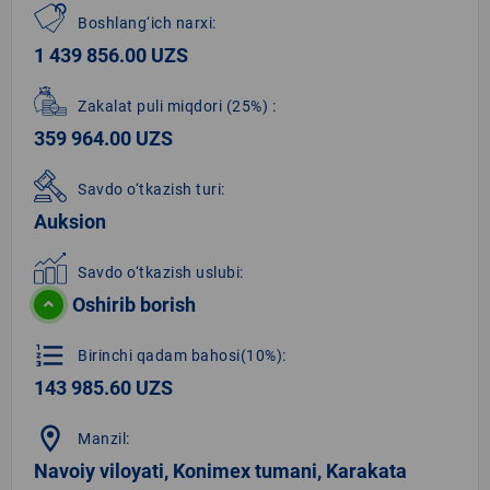
Boshlang‘ich narxi:
1 439 856.00 UZS
Zakalat puli miqdori
(25%)
:
359 964.00 UZS
Savdo o‘tkazish turi:
Auksion
Savdo o‘tkazish uslubi:
Oshirib borish
format_list_numbered
Birinchi qadam bahosi(10%):
143 985.60 UZS
location_on
Manzil:
Navoiy viloyati, Konimex tumani, Karakata