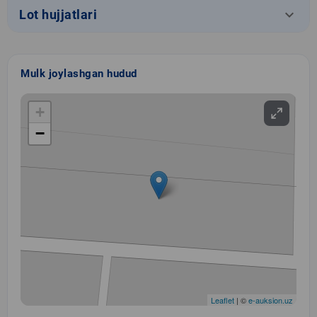
keyboard_arrow_down
Lot hujjatlari
Mulk joylashgan hudud
+
−
Leaflet
| ©
e-auksion.uz