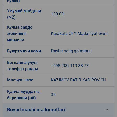
бўлса)
Умумий майдони
100.00
(м2)
Кўчма савдо
жойининг
Karakata OFY Madaniyat ovuli
манзили
Буюртмачи номи
Davlat soliq qo`mitasi
Боғланиш учун
+998 (93) 119 88 77
телефон рақам
Масъул шахс
KAZIMOV BATIR KADIROVICH
Қанча муддатга
36
берилиши (ой)
keyboard_arrow_down
Buyurtmachi ma’lumotlari