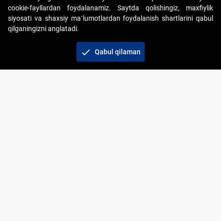
cookie-fayllardan foydalanamiz. Saytda qolishingiz, maxfiylik
siyosati va shaxsiy ma`lumotlardan foydalanish shartlarini qabul
qilganingizni anglatadi.
Copyright © 2017-2026. "Elektron onlayn-auksionlarni
tashkil etish" AJ. Barcha huquqlar himoyalangan
check
Qabul qilaman
To‘lov usullari
Bog‘lanish
+998 71 202-21-11