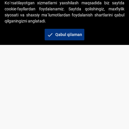
Ko`rsatilayotgan xizmatlarni yaxshilash maqsadida biz saytda
cookie-fayllardan foydalanamiz. Saytda qolishingiz, maxfiylik
siyosati va shaxsiy ma`lumotlardan foydalanish shartlarini qabul
qilganingizni anglatadi.
Copyright © 2017-2026. "Elektron onlayn-auksionlarni
tashkil etish" AJ. Barcha huquqlar himoyalangan
check
Qabul qilaman
To‘lov usullari
Bog‘lanish