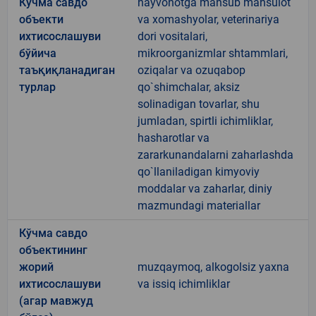
Кўчма савдо
hayvonotga mansub mahsulot
объекти
va xomashyolar, veterinariya
ихтисослашуви
dori vositalari,
бўйича
mikroorganizmlar shtammlari,
таъқиқланадиган
oziqalar va ozuqabop
турлар
qo`shimchalar, aksiz
solinadigan tovarlar, shu
jumladan, spirtli ichimliklar,
hasharotlar va
zararkunandalarni zaharlashda
qo`llaniladigan kimyoviy
moddalar va zaharlar, diniy
mazmundagi materiallar
Кўчма савдо
объектининг
жорий
muzqaymoq, alkogolsiz yaxna
ихтисослашуви
va issiq ichimliklar
(агар мавжуд