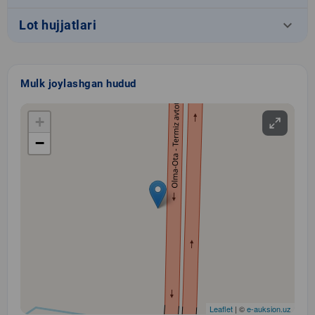
keyboard_arrow_down
Lot hujjatlari
Mulk joylashgan hudud
+
−
Leaflet
| ©
e-auksion.uz