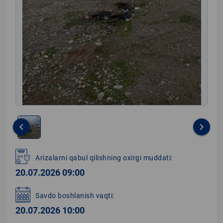
keyboard_arrow_left
keyboard_arrow_right
Item
1
Arizalarni qabul qilishning oxirgi muddati:
of
20.07.2026 09:00
1
Savdo boshlanish vaqti:
20.07.2026 10:00