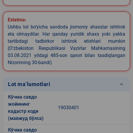
Eslatma:
Ushbu lot bo‘yicha savdoda jismoniy shaxslar ishtirok
eta olmaydilar. Har qanday yuridik shaxs yoki yakka
tartibdagi tadbirkor ishtirok etishlari mumkin
(O‘zbekiston Respublikasi Vazirlar Mahkamasining
03.08.2021 yildagi 485-son qarori bilan tasdiqlangan
Nizomning 30-bandi)
keyboard_arrow_down
Lot ma’lumotlari
Кўчма савдо
жойининг
19030401
кадастр коди
(мавжуд бўлса)
Кўчма савдо