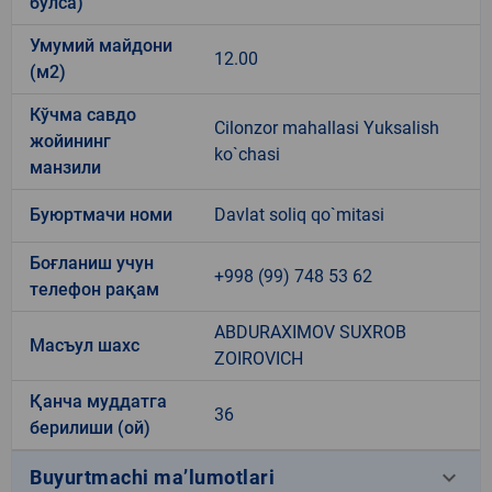
бўлса)
Умумий майдони
12.00
(м2)
Кўчма савдо
Cilonzor mahallasi Yuksalish
жойининг
ko`chasi
манзили
Буюртмачи номи
Davlat soliq qo`mitasi
Боғланиш учун
+998 (99) 748 53 62
телефон рақам
ABDURAXIMOV SUXROB
Масъул шахс
ZOIROVICH
Қанча муддатга
36
берилиши (ой)
keyboard_arrow_down
Buyurtmachi ma’lumotlari