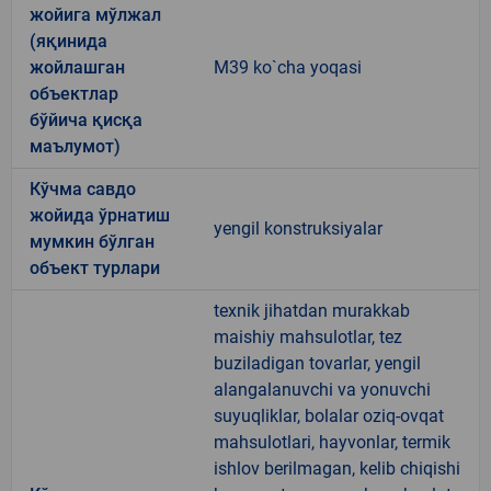
жойига мўлжал
(яқинида
жойлашган
M39 ko`cha yoqasi
объектлар
бўйича қисқа
маълумот)
Кўчма савдо
жойида ўрнатиш
yengil konstruksiyalar
мумкин бўлган
объект турлари
texnik jihatdan murakkab
maishiy mahsulotlar, tez
buziladigan tovarlar, yengil
alangalanuvchi va yonuvchi
suyuqliklar, bolalar oziq-ovqat
mahsulotlari, hayvonlar, termik
ishlov berilmagan, kelib chiqishi