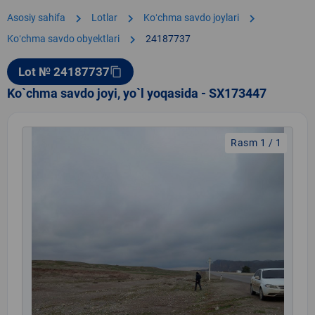
chevron_right
chevron_right
chevron_right
Asosiy sahifa
Lotlar
Koʻchma savdo joylari
chevron_right
Koʻchma savdo obyektlari
24187737
Lot № 24187737
content_copy
Ko`chma savdo joyi, yo`l yoqasida - SX173447
Rasm 1 / 1