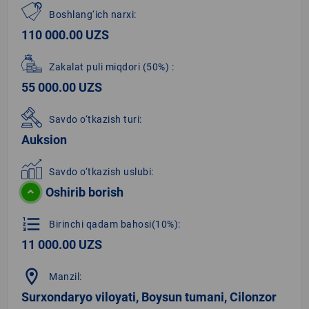
Boshlang‘ich narxi:
110 000.00 UZS
Zakalat puli miqdori
(50%)
:
55 000.00 UZS
Savdo o‘tkazish turi:
Auksion
Savdo o‘tkazish uslubi:
Oshirib borish
format_list_numbered
Birinchi qadam bahosi(10%):
11 000.00 UZS
location_on
Manzil:
Surxondaryo viloyati, Boysun tumani, Cilonzor