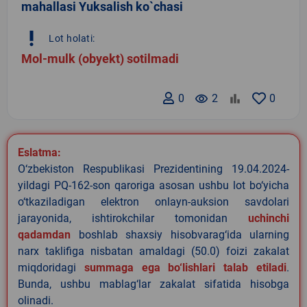
mahallasi Yuksalish ko`chasi
priority_high
Lot holati:
Mol-mulk (obyekt) sotilmadi
0
remove_red_eye
2
0
Eslatma:
O‘zbekiston Respublikasi Prezidentining 19.04.2024-
yildagi PQ-162-son qaroriga asosan ushbu lot bo‘yicha
o‘tkaziladigan elektron onlayn-auksion savdolari
jarayonida, ishtirokchilar tomonidan
uchinchi
qadamdan
boshlab shaxsiy hisobvarag‘ida ularning
narx taklifiga nisbatan amaldagi (50.0) foizi zakalat
miqdoridagi
summaga ega bo‘lishlari talab etiladi
.
Bunda, ushbu mablag‘lar zakalat sifatida hisobga
olinadi.