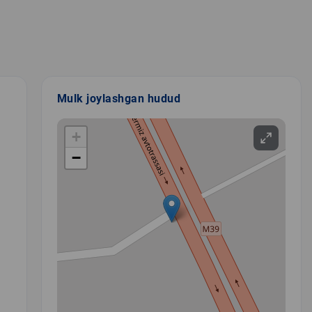
Mulk joylashgan hudud
+
−