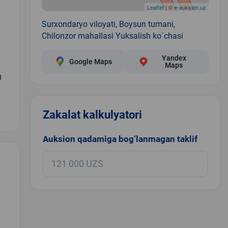
Leaflet
| ©
e-auksion.uz
Surxondaryo viloyati, Boysun tumani,
Chilonzor mahallasi Yuksalish ko`chasi
Yandex
Google Maps
Maps
0
Zakalat kalkulyatori
Auksion qadamiga bog‘lanmagan taklif
.