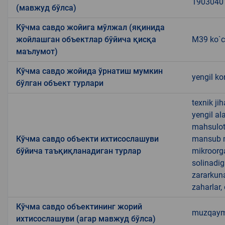
1903040
(мавжуд бўлса)
Кўчма савдо жойига мўлжал (яқинида
жойлашган объектлар бўйича қисқа
M39 ko`c
маълумот)
Кўчма савдо жойида ўрнатиш мумкин
yengil ko
бўлган объект турлари
texnik ji
yengil al
mahsulotl
Кўчма савдо объекти ихтисослашуви
mansub ma
бўйича таъқиқланадиган турлар
mikroorg
solinadig
zararkun
zaharlar,
Кўчма савдо объектининг жорий
muzqaymoq
ихтисослашуви (агар мавжуд бўлса)