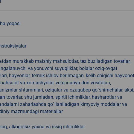
1
ha yoqasi
nstruksiyalar
hatdan murakkab maishiy mahsulotlar, tez buziladigan tovarlar,
angalanuvchi va yonuvchi suyuqliklar, bolalar oziq-ovqat
ari, hayvonlar, termik ishlov berilmagan, kelib chiqishi hayvono
hsulot va xomashyolar, veterinariya dori vositalari,
anizmlar shtammlari, oziqalar va ozuqabop qo`shimchalar, aksi
an tovarlar, shu jumladan, spirtli ichimliklar, hasharotlar va
andalarni zaharlashda qo`llaniladigan kimyoviy moddalar va
 diniy mazmundagi materiallar
, alkogolsiz yaxna va issiq ichimliklar