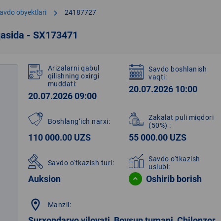
chevron_right
avdo obyektlari
24187727
qasida - SX173471
Arizalarni qabul
Savdo boshlanish
qilishning oxirgi
vaqti:
muddati:
20.07.2026 10:00
20.07.2026 09:00
Zakalat puli miqdori
Boshlang‘ich narxi:
(50%)
:
110 000.00 UZS
55 000.00 UZS
Savdo o‘tkazish
Savdo o‘tkazish turi:
uslubi:
Auksion
Oshirib borish
location_on
Manzil:
Surxondaryo viloyati, Boysun tumani, Chilonzor