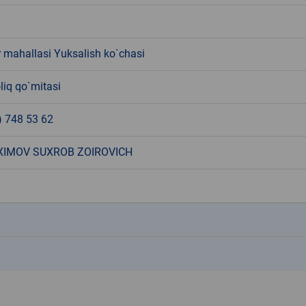
 mahallasi Yuksalish ko`chasi
liq qo`mitasi
) 748 53 62
IMOV SUXROB ZOIROVICH
k
k