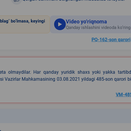
Video yo‘riqnoma
blag‘ bo‘lmasa, keyingi
Qanday ishlashini videoda ko‘ring
PQ-162-son qarori
eta olmaydilar. Har qanday yuridik shaxs yoki yakka tartibd
asi Vazirlar Mahkamasining 03.08.2021 yildagi 485-son qarori b
VM-48
k