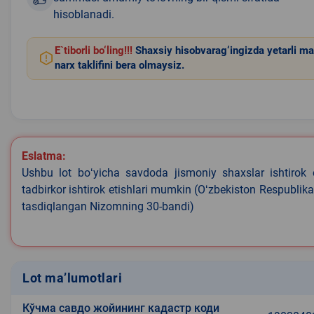
hisoblanadi.
E`tiborli bo‘ling!!!
Shaxsiy hisobvarag‘ingizda yetarli ma
narx taklifini bera olmaysiz.
Eslatma:
Ushbu lot boʻyicha savdoda jismoniy shaxslar ishtirok 
tadbirkor ishtirok etishlari mumkin (Oʻzbekiston Respublik
tasdiqlangan Nizomning 30-bandi)
Lot ma’lumotlari
Кўчма савдо жойининг кадастр коди