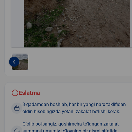
keyboard_arrow_left
Item
1
of
1
Eslatma
3-qadamdan boshlab, har bir yangi narx taklifidan
oldin hisobingizda yetarli zakalat bo‘lishi kerak.
G‘olib bo‘lsangiz, qo‘shimcha to‘langan zakalat
summasi umumiy to‘lovning bir qismi sifatida