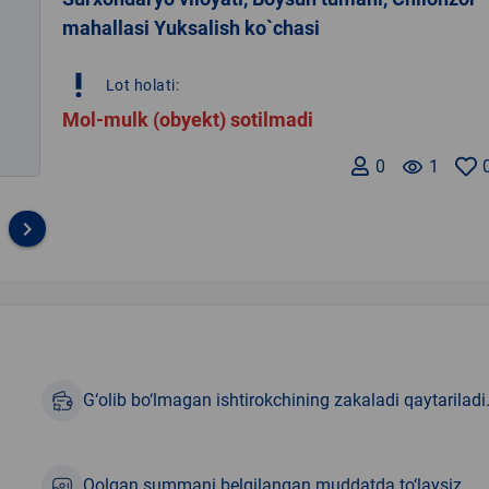
mahallasi Yuksalish ko`chasi
priority_high
Lot holati:
Mol-mulk (obyekt) sotilmadi
0
remove_red_eye
1
keyboard_arrow_right
G‘olib bo‘lmagan ishtirokchining zakaladi qaytariladi
Qolgan summani belgilangan muddatda to‘laysiz.