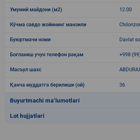
Умумий майдони (м2)
12.00
Кўчма савдо жойининг манзили
Chilonzor
Буюртмачи номи
Davlat so
Боғланиш учун телефон рақам
+998 (99
Масъул шахс
ABDURAX
Қанча муддатга берилиши (ой)
36
Buyurtmachi ma’lumotlari
Lot hujjatlari