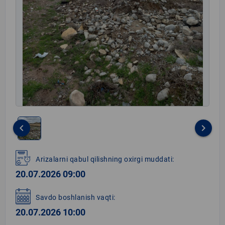
keyboard_arrow_left
keyboard_arrow_right
Item
1
Arizalarni qabul qilishning oxirgi muddati:
of
20.07.2026 09:00
1
Savdo boshlanish vaqti:
20.07.2026 10:00