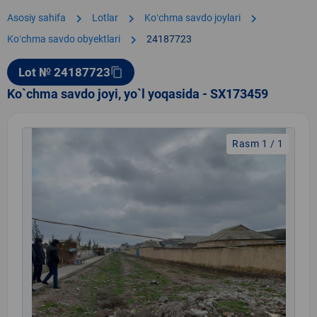
chevron_right
chevron_right
chevron_right
Asosiy sahifa
Lotlar
Koʻchma savdo joylari
chevron_right
Koʻchma savdo obyektlari
24187723
Lot № 24187723
content_copy
Ko`chma savdo joyi, yo`l yoqasida - SX173459
Rasm 1 / 1