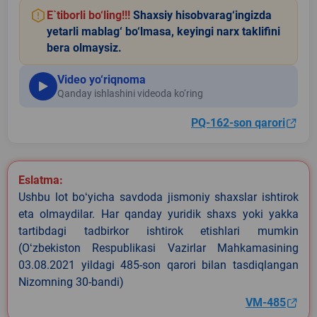
E`tiborli bo‘ling!!!
Shaxsiy hisobvarag‘ingizda
yetarli mablag‘ bo‘lmasa, keyingi narx taklifini
bera olmaysiz.
Video yo‘riqnoma
Qanday ishlashini videoda ko‘ring
PQ-162-son qarori
Eslatma:
Ushbu lot boʻyicha savdoda jismoniy shaxslar ishtirok
eta olmaydilar. Har qanday yuridik shaxs yoki yakka
tartibdagi tadbirkor ishtirok etishlari mumkin
(Oʻzbekiston Respublikasi Vazirlar Mahkamasining
03.08.2021 yildagi 485-son qarori bilan tasdiqlangan
Nizomning 30-bandi)
VM-485