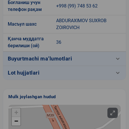
Боғланиш учун
+998 (99) 748 53 62
телефон рақам
ABDURAXIMOV SUXROB
Масъул шахс
ZOIROVICH
Қанча муддатга
36
берилиши (ой)
keyboard_arrow_down
Buyurtmachi ma’lumotlari
keyboard_arrow_down
Lot hujjatlari
Mulk joylashgan hudud
+
−