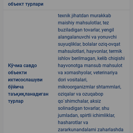
объект турлари
texnik jihatdan murakkab
maishiy mahsulotlar, tez
buziladigan tovarlar, yengil
alangalanuvchi va yonuvchi
suyuqliklar, bolalar oziq-ovqat
mahsulotlari, hayvonlar, termik
ishlov berilmagan, kelib chiqishi
Кўчма савдо
hayvonotga mansub mahsulot
объекти
va xomashyolar, veterinariya
ихтисослашуви
dori vositalari,
бўйича
mikroorganizmlar shtammlari,
таъқиқланадиган
oziqalar va ozuqabop
турлар
qo`shimchalar, aksiz
solinadigan tovarlar, shu
jumladan, spirtli ichimliklar,
hasharotlar va
zararkunandalarni zaharlashda