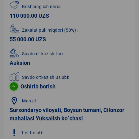
Boshlang‘ich narxi:
110 000.00 UZS
Zakalat puli miqdori
(50%)
:
55 000.00 UZS
Savdo o‘tkazish turi:
Auksion
Savdo o‘tkazish uslubi:
Oshirib borish
location_on
Manzil:
Surxondaryo viloyati, Boysun tumani, Cilonzor
mahallasi Yuksalish ko`chasi
priority_high
Lot holati: