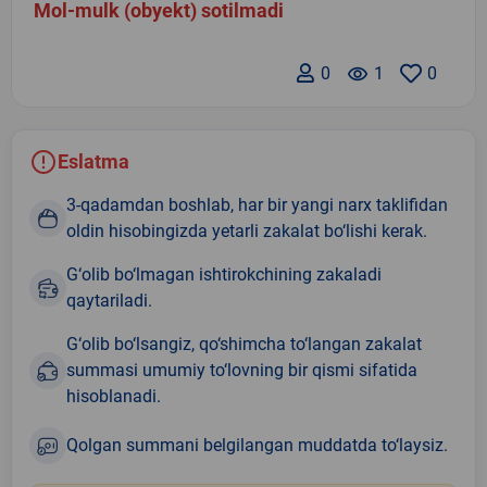
Mol-mulk (obyekt) sotilmadi
0
remove_red_eye
1
0
Eslatma
3-qadamdan boshlab, har bir yangi narx taklifidan
oldin hisobingizda yetarli zakalat bo‘lishi kerak.
G‘olib bo‘lmagan ishtirokchining zakaladi
qaytariladi.
G‘olib bo‘lsangiz, qo‘shimcha to‘langan zakalat
summasi umumiy to‘lovning bir qismi sifatida
hisoblanadi.
Qolgan summani belgilangan muddatda to‘laysiz.