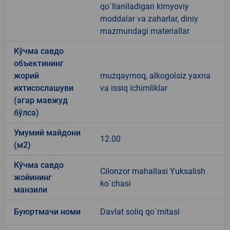
qo`llaniladigan kimyoviy
moddalar va zaharlar, diniy
mazmundagi materiallar
Кўчма савдо
объектининг
жорий
muzqaymoq, alkogolsiz yaxna
ихтисослашуви
va issiq ichimliklar
(агар мавжуд
бўлса)
Умумий майдони
12.00
(м2)
Кўчма савдо
Cilonzor mahallasi Yuksalish
жойининг
ko`chasi
манзили
Буюртмачи номи
Davlat soliq qo`mitasi