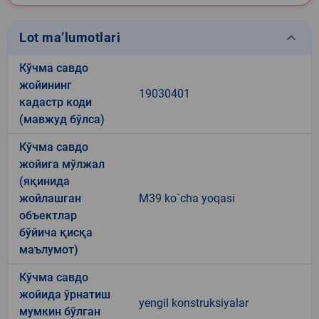
keyboard_arrow_down
Lot ma’lumotlari
Кўчма савдо
жойининг
19030401
кадастр коди
(мавжуд бўлса)
Кўчма савдо
жойига мўлжал
(яқинида
жойлашган
M39 ko`cha yoqasi
объектлар
бўйича қисқа
маълумот)
Кўчма савдо
жойида ўрнатиш
yengil konstruksiyalar
мумкин бўлган