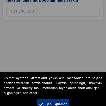
Auksion qadamiga bog‘lanmagan taklif
Copyright © 2017-2026. "Elektron onlayn-auksionlarni tashkil etish"
Ko`rsatilayotgan xizmatlarni yaxshilash maqsadida biz saytda
AJ. Barcha huquqlar himoyalangan
cookie-fayllardan foydalanamiz. Saytda qolishingiz, maxfiylik
siyosati va shaxsiy ma`lumotlardan foydalanish shartlarini qabul
qilganingizni anglatadi.
check
Qabul qilaman