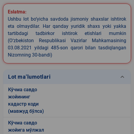
Eslatma:
Ushbu lot bo‘yicha savdoda jismoniy shaxslar ishtirok
eta olmaydilar. Har qanday yuridik shaxs yoki yakka
tartibdagi tadbirkor ishtirok etishlari mumkin
(O‘zbekiston Respublikasi Vazirlar Mahkamasining
03.08.2021 yildagi 485-son qarori bilan tasdiqlangan
Nizomning 30-bandi)
keyboard_arrow_down
Lot ma’lumotlari
Кўчма савдо
жойининг
кадастр коди
(мавжуд бўлса)
Кўчма савдо
жойига мўлжал