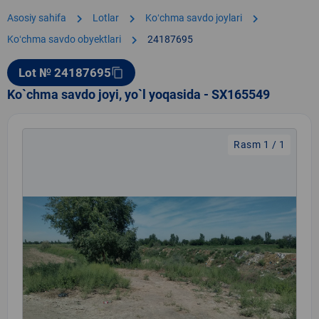
chevron_right
chevron_right
chevron_right
Asosiy sahifa
Lotlar
Koʻchma savdo joylari
chevron_right
Koʻchma savdo obyektlari
24187695
Lot № 24187695
content_copy
Ko`chma savdo joyi, yo`l yoqasida - SX165549
Rasm 1 / 1