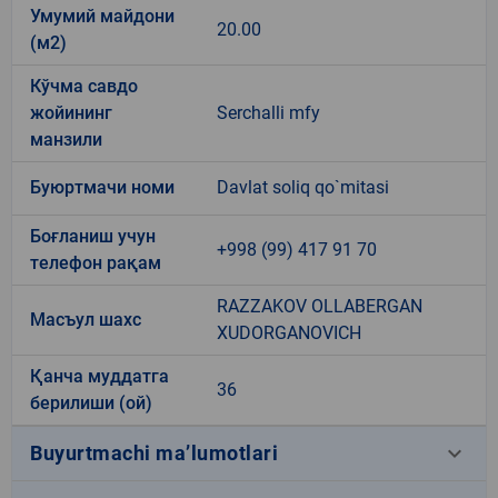
Умумий майдони
20.00
(м2)
Кўчма савдо
жойининг
Serchalli mfy
манзили
Буюртмачи номи
Davlat soliq qo`mitasi
Боғланиш учун
+998 (99) 417 91 70
телефон рақам
RAZZAKOV OLLABERGAN
Масъул шахс
XUDORGANOVICH
Қанча муддатга
36
берилиши (ой)
keyboard_arrow_down
Buyurtmachi ma’lumotlari