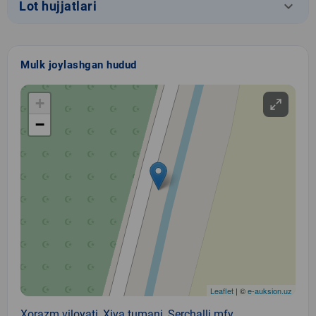
keyboard_arrow_down
Lot hujjatlari
Mulk joylashgan hudud
+
−
Leaflet
| ©
e-auksion.uz
Xorazm viloyati, Xiva tumani, Serchalli mfy