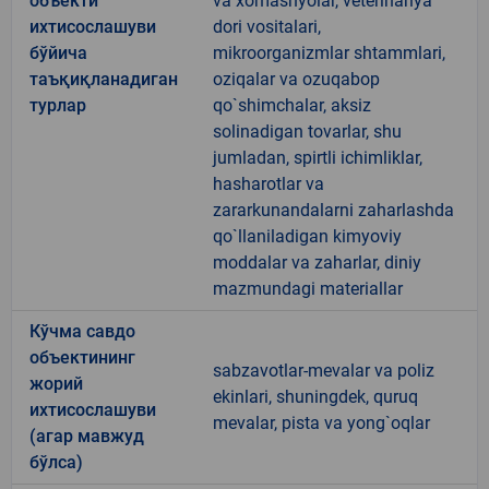
объекти
va xomashyolar, veterinariya
ихтисослашуви
dori vositalari,
бўйича
mikroorganizmlar shtammlari,
таъқиқланадиган
oziqalar va ozuqabop
турлар
qo`shimchalar, aksiz
solinadigan tovarlar, shu
jumladan, spirtli ichimliklar,
hasharotlar va
zararkunandalarni zaharlashda
qo`llaniladigan kimyoviy
moddalar va zaharlar, diniy
mazmundagi materiallar
Кўчма савдо
объектининг
sabzavotlar-mevalar va poliz
жорий
ekinlari, shuningdek, quruq
ихтисослашуви
mevalar, pista va yong`oqlar
(агар мавжуд
бўлса)