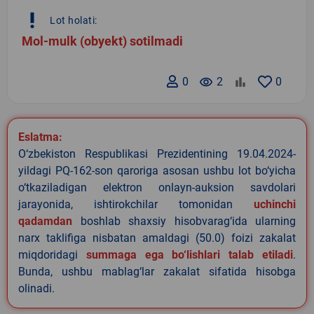
priority_high
Lot holati:
Mol-mulk (obyekt) sotilmadi
0
remove_red_eye
2
0
Eslatma:
O‘zbekiston Respublikasi Prezidentining 19.04.2024-
yildagi PQ-162-son qaroriga asosan ushbu lot bo‘yicha
o‘tkaziladigan elektron onlayn-auksion savdolari
jarayonida, ishtirokchilar tomonidan
uchinchi
qadamdan
boshlab shaxsiy hisobvarag‘ida ularning
narx taklifiga nisbatan amaldagi (50.0) foizi zakalat
miqdoridagi
summaga ega bo‘lishlari talab etiladi
.
Bunda, ushbu mablag‘lar zakalat sifatida hisobga
olinadi.