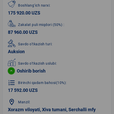
Boshlang‘ich narxi:
175 920.00 UZS
Zakalat puli miqdori
(50%)
:
87 960.00 UZS
Savdo o‘tkazish turi:
Auksion
Savdo o‘tkazish uslubi:
Oshirib borish
format_list_numbered
Birinchi qadam bahosi(10%):
17 592.00 UZS
location_on
Manzil:
Xorazm viloyati, Xiva tumani, Serchalli mfy