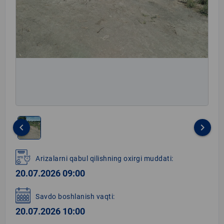
keyboard_arrow_left
keyboard_arrow_right
Item
1
Arizalarni qabul qilishning oxirgi muddati:
of
20.07.2026 09:00
1
Savdo boshlanish vaqti:
20.07.2026 10:00