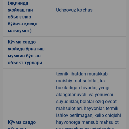
(яқинида
жойлашган
Uchxovuz ko'chasi
объектлар
бўйича қисқа
маълумот)
Кўчма савдо
жойида ўрнатиш
мумкин бўлган
объект турлари
texnik jihatdan murakkab
maishiy mahsulotlar, tez
buziladigan tovarlar, yengil
alangalanuvchi va yonuvchi
suyuqliklar, bolalar oziq-ovqat
mahsulotlari, hayvonlar, termik
ishlov berilmagan, kelib chiqishi
Кўчма савдо
hayvonotga mansub mahsulot