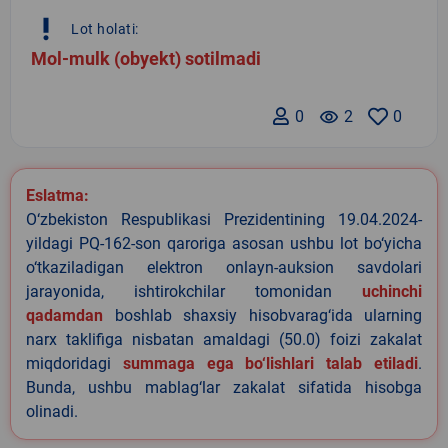
priority_high
Lot holati:
Mol-mulk (obyekt) sotilmadi
0
remove_red_eye
2
0
Eslatma:
O‘zbekiston Respublikasi Prezidentining 19.04.2024-
yildagi PQ-162-son qaroriga asosan ushbu lot bo‘yicha
o‘tkaziladigan elektron onlayn-auksion savdolari
jarayonida, ishtirokchilar tomonidan
uchinchi
qadamdan
boshlab shaxsiy hisobvarag‘ida ularning
narx taklifiga nisbatan amaldagi (50.0) foizi zakalat
miqdoridagi
summaga ega bo‘lishlari talab etiladi
.
Bunda, ushbu mablag‘lar zakalat sifatida hisobga
olinadi.