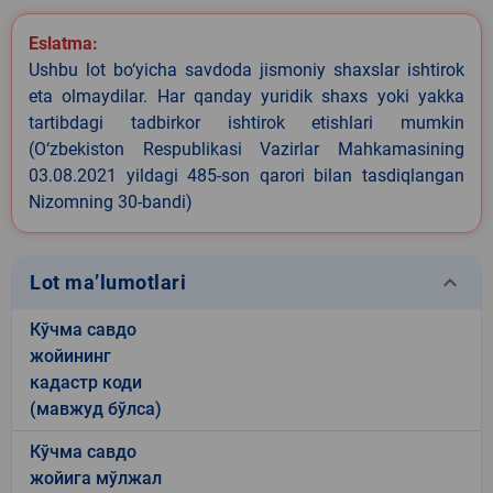
Eslatma:
Ushbu lot bo‘yicha savdoda jismoniy shaxslar ishtirok
eta olmaydilar. Har qanday yuridik shaxs yoki yakka
tartibdagi tadbirkor ishtirok etishlari mumkin
(O‘zbekiston Respublikasi Vazirlar Mahkamasining
03.08.2021 yildagi 485-son qarori bilan tasdiqlangan
Nizomning 30-bandi)
keyboard_arrow_down
Lot ma’lumotlari
Кўчма савдо
жойининг
кадастр коди
(мавжуд бўлса)
Кўчма савдо
жойига мўлжал