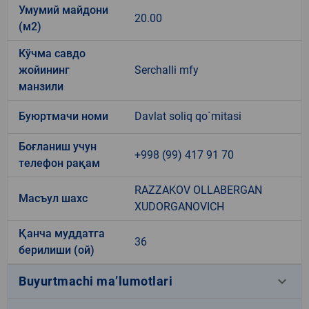
Умумий майдони
20.00
(м2)
Кўчма савдо
жойининг
Serchalli mfy
манзили
Буюртмачи номи
Davlat soliq qo`mitasi
Боғланиш учун
+998 (99) 417 91 70
телефон рақам
RAZZAKOV OLLABERGAN
Масъул шахс
XUDORGANOVICH
Қанча муддатга
36
берилиши (ой)
keyboard_arrow_down
Buyurtmachi ma’lumotlari