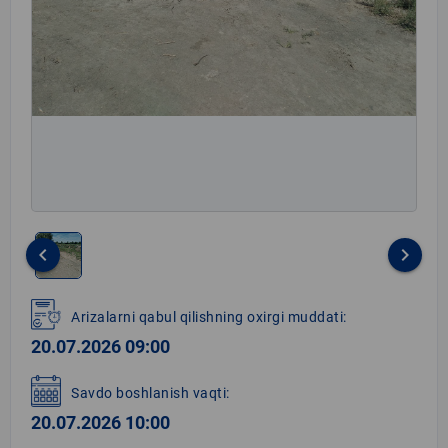
keyboard_arrow_left
keyboard_arrow_right
Item
1
Arizalarni qabul qilishning oxirgi muddati:
of
20.07.2026 09:00
1
Savdo boshlanish vaqti:
20.07.2026 10:00