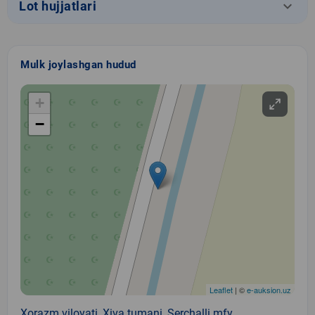
keyboard_arrow_down
Lot hujjatlari
Mulk joylashgan hudud
+
−
Leaflet
| ©
e-auksion.uz
Xorazm viloyati, Xiva tumani, Serchalli mfy