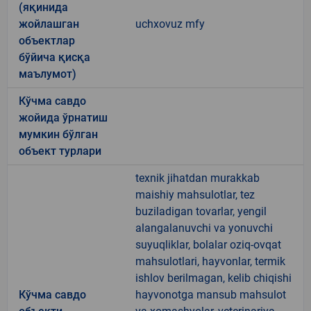
(яқинида
жойлашган
uchxovuz mfy
объектлар
бўйича қисқа
маълумот)
Кўчма савдо
жойида ўрнатиш
мумкин бўлган
объект турлари
texnik jihatdan murakkab
maishiy mahsulotlar, tez
buziladigan tovarlar, yengil
alangalanuvchi va yonuvchi
suyuqliklar, bolalar oziq-ovqat
mahsulotlari, hayvonlar, termik
ishlov berilmagan, kelib chiqishi
Кўчма савдо
hayvonotga mansub mahsulot