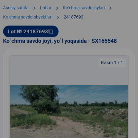
chevron_right
chevron_right
chevron_right
Asosiy sahifa
Lotlar
Koʻchma savdo joylari
chevron_right
Koʻchma savdo obyektlari
24187693
Lot № 24187693
content_copy
Ko`chma savdo joyi, yo`l yoqasida - SX165548
Rasm 1 / 1