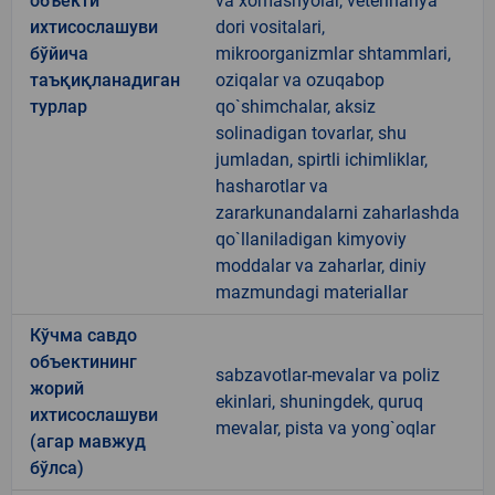
объекти
va xomashyolar, veterinariya
ихтисослашуви
dori vositalari,
бўйича
mikroorganizmlar shtammlari,
таъқиқланадиган
oziqalar va ozuqabop
турлар
qo`shimchalar, aksiz
solinadigan tovarlar, shu
jumladan, spirtli ichimliklar,
hasharotlar va
zararkunandalarni zaharlashda
qo`llaniladigan kimyoviy
moddalar va zaharlar, diniy
mazmundagi materiallar
Кўчма савдо
объектининг
sabzavotlar-mevalar va poliz
жорий
ekinlari, shuningdek, quruq
ихтисослашуви
mevalar, pista va yong`oqlar
(агар мавжуд
бўлса)