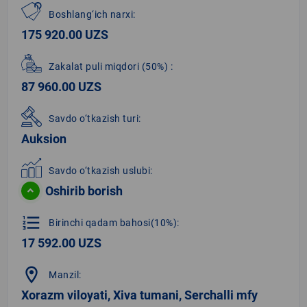
Boshlang‘ich narxi:
175 920.00 UZS
Zakalat puli miqdori
(50%)
:
87 960.00 UZS
Savdo o‘tkazish turi:
Auksion
Savdo o‘tkazish uslubi:
Oshirib borish
format_list_numbered
Birinchi qadam bahosi(10%):
17 592.00 UZS
location_on
Manzil:
Xorazm viloyati, Xiva tumani, Serchalli mfy