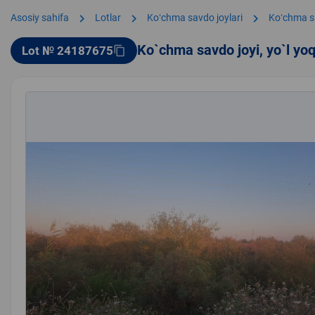
chevron_right
chevron_right
chevron_right
Asosiy sahifa
Lotlar
Koʻchma savdo joylari
Koʻchma s
Ko`chma savdo joyi, yo`l yo
Lot № 24187675
content_copy