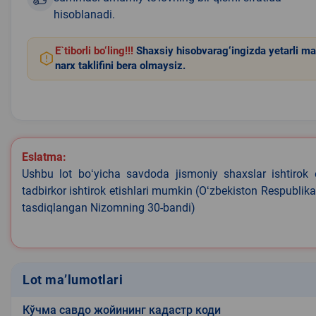
hisoblanadi.
E`tiborli bo‘ling!!!
Shaxsiy hisobvarag‘ingizda yetarli ma
narx taklifini bera olmaysiz.
Eslatma:
Ushbu lot boʻyicha savdoda jismoniy shaxslar ishtirok 
tadbirkor ishtirok etishlari mumkin (Oʻzbekiston Respublik
tasdiqlangan Nizomning 30-bandi)
Lot ma’lumotlari
Кўчма савдо жойининг кадастр коди