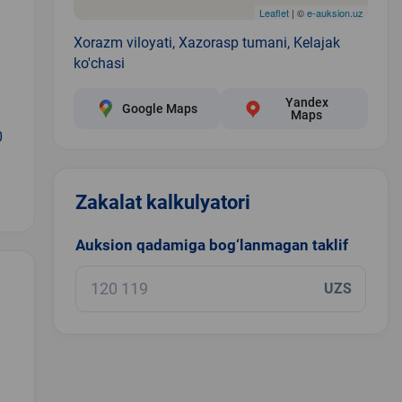
Leaflet
| ©
e-auksion.uz
Xorazm viloyati, Xazorasp tumani, Kelajak
ko'chasi
Yandex
Google Maps
Maps
0
Zakalat kalkulyatori
Auksion qadamiga bog‘lanmagan taklif
UZS
.