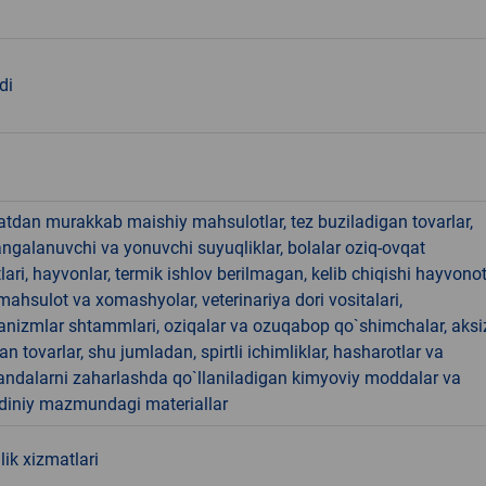
di
hatdan murakkab maishiy mahsulotlar, tez buziladigan tovarlar,
angalanuvchi va yonuvchi suyuqliklar, bolalar oziq-ovqat
ari, hayvonlar, termik ishlov berilmagan, kelib chiqishi hayvono
hsulot va xomashyolar, veterinariya dori vositalari,
anizmlar shtammlari, oziqalar va ozuqabop qo`shimchalar, aksi
an tovarlar, shu jumladan, spirtli ichimliklar, hasharotlar va
andalarni zaharlashda qo`llaniladigan kimyoviy moddalar va
 diniy mazmundagi materiallar
lik xizmatlari