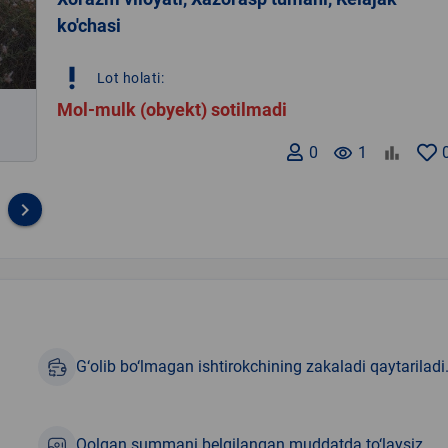
ko'chasi
priority_high
Lot holati:
Mol-mulk (obyekt) sotilmadi
0
remove_red_eye
1
keyboard_arrow_right
G‘olib bo‘lmagan ishtirokchining zakaladi qaytariladi
Qolgan summani belgilangan muddatda to‘laysiz.