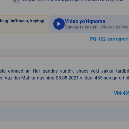
Video yo‘riqnoma
blag‘ bo‘lmasa, keyingi
Qanday ishlashini videoda ko‘ring
PQ-162-son qarori
eta olmaydilar. Har qanday yuridik shaxs yoki yakka tartibd
asi Vazirlar Mahkamasining 03.08.2021 yildagi 485-son qarori b
VM-48
k