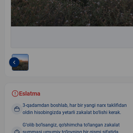
keyboard_arrow_left
Item
1
of
1
Eslatma
3-qadamdan boshlab, har bir yangi narx taklifidan
oldin hisobingizda yetarli zakalat bo‘lishi kerak.
G‘olib bo‘lsangiz, qo‘shimcha to‘langan zakalat
summasi umumiy to‘lovning bir qismi sifatida