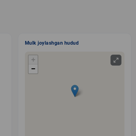
Mulk joylashgan hudud
+
−