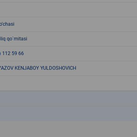
o'chasi
liq qo`mitasi
) 112 59 66
YAZOV KENJABOY YULDOSHOVICH
k
k