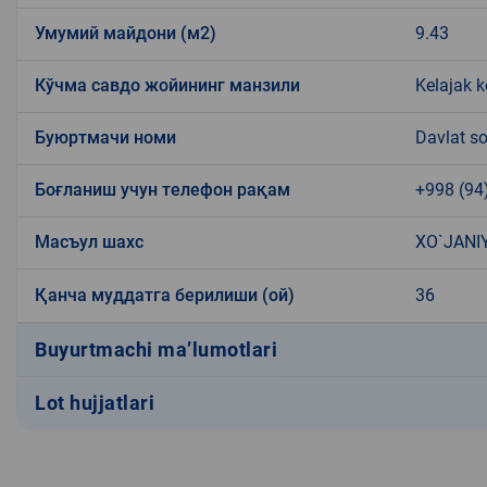
Умумий майдони (м2)
9.43
Кўчма савдо жойининг манзили
Kelajak k
Буюртмачи номи
Davlat so
Боғланиш учун телефон рақам
+998 (94
Масъул шахс
XO`JANI
Қанча муддатга берилиши (ой)
36
Buyurtmachi ma’lumotlari
Lot hujjatlari