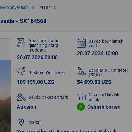
chevron_right
avdo obyektlari
24187675
qasida - SX164568
Arizalarni qabul
Savdo boshlanish
qilishning oxirgi
vaqti:
muddati:
20.07.2026 10:00
20.07.2026 09:00
Zakalat puli miqdori
Boshlang‘ich narxi:
(50%)
:
109 199.00 UZS
54 599.50 UZS
Savdo o‘tkazish
Savdo o‘tkazish turi:
uslubi:
Auksion
Oshirib borish
location_on
Manzil:
Xorazm viloyati, Xazorasp tumani, Kelajak