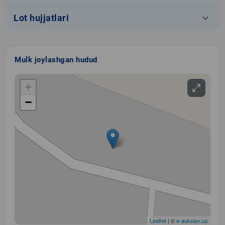
keyboard_arrow_down
Lot hujjatlari
Mulk joylashgan hudud
+
−
Leaflet
| ©
e-auksion.uz