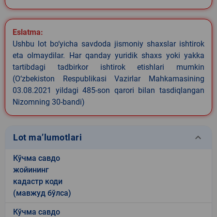
Eslatma:
Ushbu lot bo‘yicha savdoda jismoniy shaxslar ishtirok
eta olmaydilar. Har qanday yuridik shaxs yoki yakka
tartibdagi tadbirkor ishtirok etishlari mumkin
(O‘zbekiston Respublikasi Vazirlar Mahkamasining
03.08.2021 yildagi 485-son qarori bilan tasdiqlangan
Nizomning 30-bandi)
keyboard_arrow_down
Lot ma’lumotlari
Кўчма савдо
жойининг
кадастр коди
(мавжуд бўлса)
Кўчма савдо