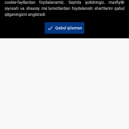
cookie-fayllardan foydalanamiz. Saytda qolishingiz, maxfiylik
siyosati va shaxsiy ma`lumotlardan foydalanish shartlarini qabul
qilganingizni anglatadi.
Copyright © 2017-2026. "Elektron onlayn-auksionlarni
tashkil etish" AJ. Barcha huquqlar himoyalangan
check
Qabul qilaman
To‘lov usullari
Bog‘lanish
+998 71 202-21-11