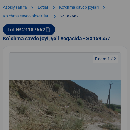
chevron_right
chevron_right
chevron_right
Asosiy sahifa
Lotlar
Koʻchma savdo joylari
chevron_right
Koʻchma savdo obyektlari
24187662
Lot № 24187662
content_copy
Ko`chma savdo joyi, yo`l yoqasida - SX159557
Rasm 1 / 2