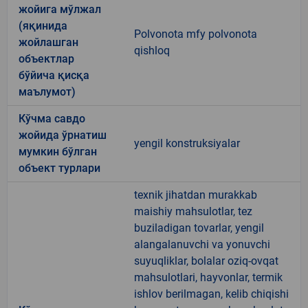
жойига мўлжал
(яқинида
Polvonota mfy polvonota
жойлашган
qishloq
объектлар
бўйича қисқа
маълумот)
Кўчма савдо
жойида ўрнатиш
yengil konstruksiyalar
мумкин бўлган
объект турлари
texnik jihatdan murakkab
maishiy mahsulotlar, tez
buziladigan tovarlar, yengil
alangalanuvchi va yonuvchi
suyuqliklar, bolalar oziq-ovqat
mahsulotlari, hayvonlar, termik
ishlov berilmagan, kelib chiqishi