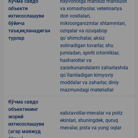
Кўчма савдо
hayvonotga mansub mahsulot
объекти
va xomashyolar, veterinariya
ихтисослашуви
dori vositalari,
бўйича
mikroorganizmlar shtammlari,
таъқиқланадиган
oziqalar va ozuqabop
турлар
qo`shimchalar, aksiz
solinadigan tovarlar, shu
jumladan, spirtli ichimliklar,
hasharotlar va
zararkunandalarni zaharlashda
qo`llaniladigan kimyoviy
moddalar va zaharlar, diniy
mazmundagi materiallar
Кўчма савдо
объектининг
sabzavotlar-mevalar va poliz
жорий
ekinlari, shuningdek, quruq
ихтисослашуви
mevalar, pista va yong`oqlar
(агар мавжуд