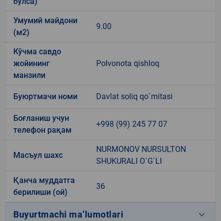
бўлса)
Умумий майдони
9.00
(м2)
Кўчма савдо
жойининг
Polvonota qishloq
манзили
Буюртмачи номи
Davlat soliq qo`mitasi
Боғланиш учун
+998 (99) 245 77 07
телефон рақам
NURMONOV NURSULTON
Масъул шахс
SHUKURALI O`G`LI
Қанча муддатга
36
берилиши (ой)
keyboard_arrow_down
Buyurtmachi ma’lumotlari