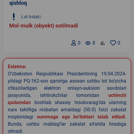
qishloq
priority_high
Lot holati:
Mol-mulk (obyekt) sotilmadi
0
remove_red_eye
8
0
Eslatma:
O‘zbekiston Respublikasi Prezidentining 19.04.2024-
yildagi PQ-162-son qaroriga asosan ushbu lot bo‘yicha
o‘tkaziladigan elektron onlayn-auksion savdolari
jarayonida, ishtirokchilar tomonidan
uchinchi
qadamdan
boshlab shaxsiy hisobvarag‘ida ularning
narx taklifiga nisbatan amaldagi (50.0) foizi zakalat
miqdoridagi
summaga ega bo‘lishlari talab etiladi
.
Bunda, ushbu mablag‘lar zakalat sifatida hisobga
olinadi.