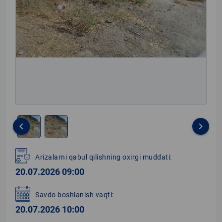
keyboard_arrow_left
keyboard_arrow_right
Item
1
Arizalarni qabul qilishning oxirgi muddati:
of
20.07.2026 09:00
2
Savdo boshlanish vaqti:
20.07.2026 10:00