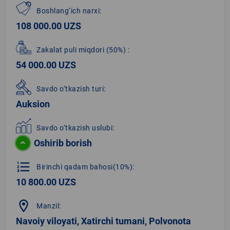
Boshlang‘ich narxi:
108 000.00 UZS
Zakalat puli miqdori
(50%)
:
54 000.00 UZS
Savdo o‘tkazish turi:
Auksion
Savdo o‘tkazish uslubi:
Oshirib borish
format_list_numbered
Birinchi qadam bahosi(10%):
10 800.00 UZS
location_on
Manzil:
Navoiy viloyati, Xatirchi tumani, Polvonota