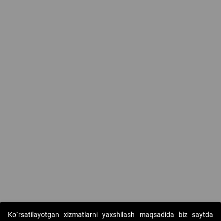
Ko`rsatilayotgan xizmatlarni yaxshilash maqsadida biz saytda