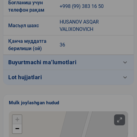
Боғланиш учун
+998 (99) 383 16 50
телефон рақам
HUSANOV ASQAR
Масъул шахс
VALIXONOVICH
Қанча муддатга
36
берилиши (ой)
keyboard_arrow_down
Buyurtmachi ma’lumotlari
keyboard_arrow_down
Lot hujjatlari
Mulk joylashgan hudud
+
−