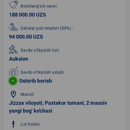
Boshlang‘ich narxi:
188 000.00 UZS
Zakalat puli miqdori
(50%)
:
94 000.00 UZS
Savdo o‘tkazish turi:
Auksion
Savdo o‘tkazish uslubi:
Oshirib borish
location_on
Manzil:
Jizzax viloyati, Paxtakor tumani, 2 massiv
yangi bog' ko'chasi
priority_high
Lot holati: