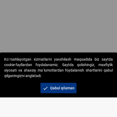
Ko`rsatilayotgan xizmatlarni yaxshilash maqsadida biz saytda
cookie-fayllardan foydalanamiz. Saytda qolishingiz, maxfiylik
siyosati va shaxsiy ma`lumotlardan foydalanish shartlarini qabul
qilganingizni anglatadi.
Copyright © 2017-2026. "Elektron onlayn-auksionlarni
tashkil etish" AJ. Barcha huquqlar himoyalangan
check
Qabul qilaman