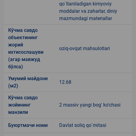
qo`llaniladigan kimyoviy
moddalar va zaharlar, diniy
mazmundagi materiallar
Кўчма савдо
объектининг
жорий
oziq-ovqat mahsulotlari
ихтисослашуви
(агар мавжуд
бўлса)
Умумий майдони
12.68
(м2)
Кўчма савдо
жойининг
2 massiv yangi bog' ko'chasi
манзили
Буюртмачи номи
Davlat soliq qo`mitasi