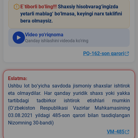
E`tiborli bo‘ling!!!
Shaxsiy hisobvarag‘ingizda
yetarli mablag‘ bo‘lmasa, keyingi narx taklifini
bera olmaysiz.
Video yo‘riqnoma
Qanday ishlashini videoda ko‘ring
PQ-162-son qarori
Eslatma:
Ushbu lot boʻyicha savdoda jismoniy shaxslar ishtirok
eta olmaydilar. Har qanday yuridik shaxs yoki yakka
tartibdagi tadbirkor ishtirok etishlari mumkin
(Oʻzbekiston Respublikasi Vazirlar Mahkamasining
03.08.2021 yildagi 485-son qarori bilan tasdiqlangan
Nizomning 30-bandi)
VM-485