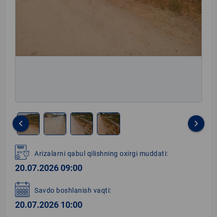
keyboard_arrow_left
keyboard_arrow_right
Item
1
Arizalarni qabul qilishning oxirgi muddati:
of
20.07.2026 09:00
4
Savdo boshlanish vaqti:
20.07.2026 10:00