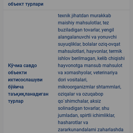
объект турлари
texnik jihatdan murakkab
maishiy mahsulotlar, tez
buziladigan tovarlar, yengil
alangalanuvchi va yonuvchi
suyuqliklar, bolalar oziq-ovqat
mahsulotlari, hayvonlar, termik
ishlov berilmagan, kelib chiqishi
Кўчма савдо
hayvonotga mansub mahsulot
объекти
va xomashyolar, veterinariya
ихтисослашуви
dori vositalari,
бўйича
mikroorganizmlar shtammlari,
таъқиқланадиган
oziqalar va ozuqabop
турлар
qo`shimchalar, aksiz
solinadigan tovarlar, shu
jumladan, spirtli ichimliklar,
hasharotlar va
zararkunandalarni zaharlashda