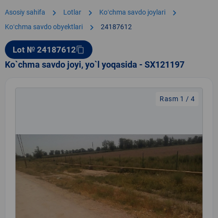
chevron_right
chevron_right
chevron_right
Asosiy sahifa
Lotlar
Koʻchma savdo joylari
chevron_right
Koʻchma savdo obyektlari
24187612
Lot № 24187612
content_copy
Ko`chma savdo joyi, yo`l yoqasida - SX121197
Rasm 1 / 4