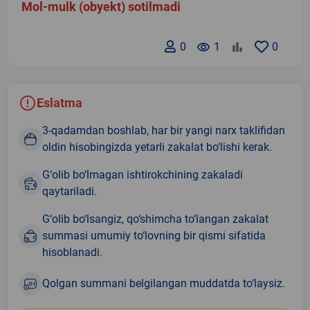
Mol-mulk (obyekt) sotilmadi
0
remove_red_eye
1
0
Eslatma
3-qadamdan boshlab, har bir yangi narx taklifidan
oldin hisobingizda yetarli zakalat bo‘lishi kerak.
G‘olib bo‘lmagan ishtirokchining zakaladi
qaytariladi.
G‘olib bo‘lsangiz, qo‘shimcha to‘langan zakalat
summasi umumiy to‘lovning bir qismi sifatida
hisoblanadi.
Qolgan summani belgilangan muddatda to‘laysiz.