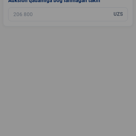
Auksion qadamiga bog‘lanmagan taklif
UZS