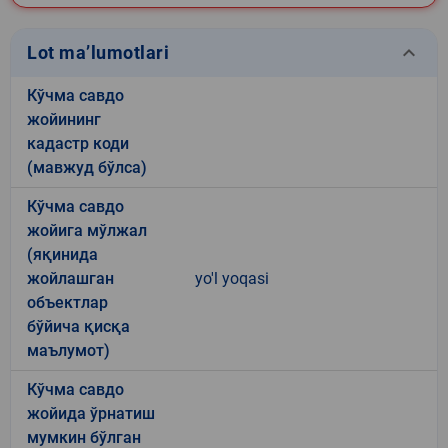
keyboard_arrow_down
Lot ma’lumotlari
Кўчма савдо
жойининг
кадастр коди
(мавжуд бўлса)
Кўчма савдо
жойига мўлжал
(яқинида
жойлашган
yo'l yoqasi
объектлар
бўйича қисқа
маълумот)
Кўчма савдо
жойида ўрнатиш
мумкин бўлган