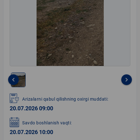
keyboard_arrow_left
keyboard_arrow_right
Item
1
Arizalarni qabul qilishning oxirgi muddati:
of
20.07.2026 09:00
1
Savdo boshlanish vaqti:
20.07.2026 10:00