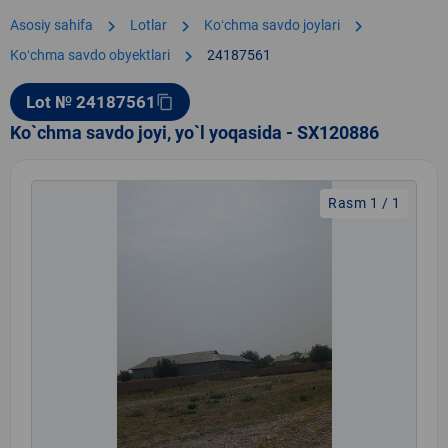
chevron_right
chevron_right
chevron_right
Asosiy sahifa
Lotlar
Koʻchma savdo joylari
chevron_right
Koʻchma savdo obyektlari
24187561
Lot № 24187561
content_copy
Ko`chma savdo joyi, yo`l yoqasida - SX120886
Rasm 1 / 1