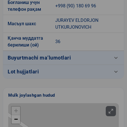
Боғланиш учун
+998 (90) 180 69 96
телефон рақам
JURAYEV ELDORJON
Масъул шахс
UTKURJONOVICH
Қанча муддатга
36
берилиши (ой)
keyboard_arrow_down
Buyurtmachi ma’lumotlari
keyboard_arrow_down
Lot hujjatlari
Mulk joylashgan hudud
+
−