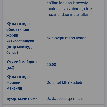
qo`llaniladigan kimyoviy
moddalar va zaharlar, diniy
mazmundagi materiallar
Кўчма савдо
объектининг
жорий
oziq-ovqat mahsulotlari
ихтисослашуви
(агар мавжуд
бўлса)
Умумий майдони
25.00
(м2)
Кўчма савдо
жойининг
Qo`shtol MFY xududi
манзили
Буюртмачи номи
Davlat soliq qo`mitasi