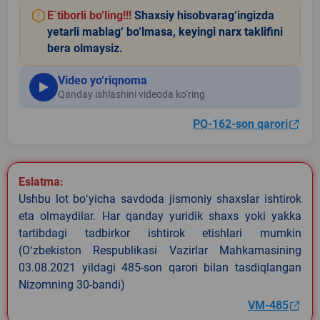
E`tiborli bo‘ling!!!
Shaxsiy hisobvarag‘ingizda
yetarli mablag‘ bo‘lmasa, keyingi narx taklifini
bera olmaysiz.
Video yo‘riqnoma
Qanday ishlashini videoda ko‘ring
PQ-162-son qarori
Eslatma:
Ushbu lot boʻyicha savdoda jismoniy shaxslar ishtirok
eta olmaydilar. Har qanday yuridik shaxs yoki yakka
tartibdagi tadbirkor ishtirok etishlari mumkin
(Oʻzbekiston Respublikasi Vazirlar Mahkamasining
03.08.2021 yildagi 485-son qarori bilan tasdiqlangan
Nizomning 30-bandi)
VM-485