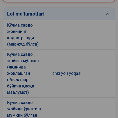
keyboard_arrow_down
Lot ma’lumotlari
Кўчма савдо
жойининг
кадастр коди
(мавжуд бўлса)
Кўчма савдо
жойига мўлжал
(яқинида
жойлашган
ichki yo`l yoqasi
объектлар
бўйича қисқа
маълумот)
Кўчма савдо
жойида ўрнатиш
мумкин бўлган