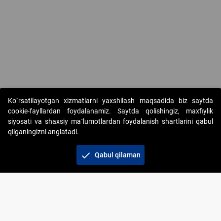
Ko`rsatilayotgan xizmatlarni yaxshilash maqsadida biz saytda
cookie-fayllardan foydalanamiz. Saytda qolishingiz, maxfiylik
siyosati va shaxsiy ma`lumotlardan foydalanish shartlarini qabul
qilganingizni anglatadi.
Copyright © 2017-2026. "Elektron onlayn-auksionlarni
tashkil etish" AJ. Barcha huquqlar himoyalangan
check
Qabul qilaman
To‘lov usullari