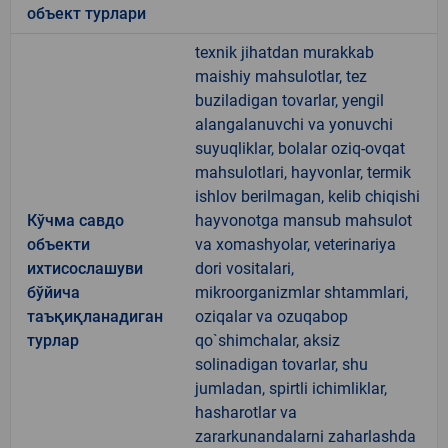
объект турлари
texnik jihatdan murakkab
maishiy mahsulotlar, tez
buziladigan tovarlar, yengil
alangalanuvchi va yonuvchi
suyuqliklar, bolalar oziq-ovqat
mahsulotlari, hayvonlar, termik
ishlov berilmagan, kelib chiqishi
Кўчма савдо
hayvonotga mansub mahsulot
объекти
va xomashyolar, veterinariya
ихтисослашуви
dori vositalari,
бўйича
mikroorganizmlar shtammlari,
таъқиқланадиган
oziqalar va ozuqabop
турлар
qo`shimchalar, aksiz
solinadigan tovarlar, shu
jumladan, spirtli ichimliklar,
hasharotlar va
zararkunandalarni zaharlashda