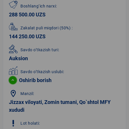
Boshlang‘ich narxi:
288 500.00 UZS
Zakalat puli miqdori
(50%)
:
144 250.00 UZS
Savdo o‘tkazish turi:
Auksion
Savdo o‘tkazish uslubi:
Oshirib borish
location_on
Manzil:
Jizzax viloyati, Zomin tumani, Qo`shtol MFY
xududi
priority_high
Lot holati: