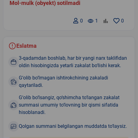
Mol-mulk (obyekt) sotilmadi
0
remove_red_eye
1
0
Eslatma
3-qadamdan boshlab, har bir yangi narx taklifidan
oldin hisobingizda yetarli zakalat bo‘lishi kerak.
G‘olib bo‘lmagan ishtirokchining zakaladi
qaytariladi.
G‘olib bo‘lsangiz, qo‘shimcha to‘langan zakalat
summasi umumiy to‘lovning bir qismi sifatida
hisoblanadi.
Qolgan summani belgilangan muddatda to‘laysiz.