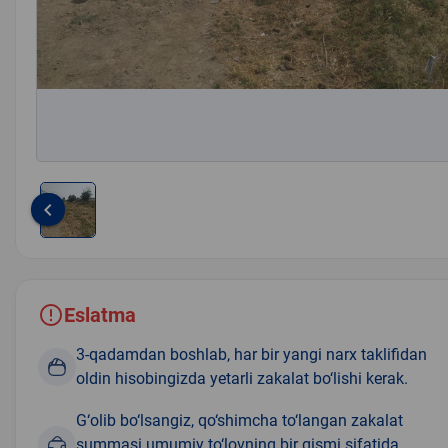
keyboard_arrow_left
Item
1
of
1
Eslatma
3-qadamdan boshlab, har bir yangi narx taklifidan
oldin hisobingizda yetarli zakalat bo‘lishi kerak.
G‘olib bo‘lsangiz, qo‘shimcha to‘langan zakalat
summasi umumiy to‘lovning bir qismi sifatida