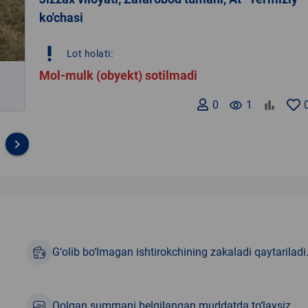
ko'chasi
priority_high
Lot holati:
Mol-mulk (obyekt) sotilmadi
0
remove_red_eye
1
keyboard_arrow_right
G‘olib bo‘lmagan ishtirokchining zakaladi qaytariladi
Qolgan summani belgilangan muddatda to‘laysiz.