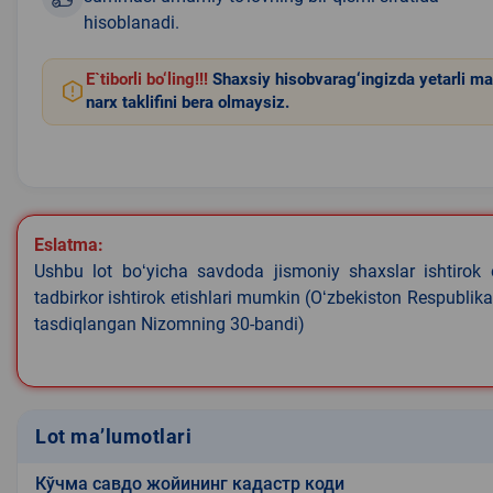
hisoblanadi.
E`tiborli bo‘ling!!!
Shaxsiy hisobvarag‘ingizda yetarli ma
narx taklifini bera olmaysiz.
Eslatma:
Ushbu lot boʻyicha savdoda jismoniy shaxslar ishtirok 
tadbirkor ishtirok etishlari mumkin (Oʻzbekiston Respublik
tasdiqlangan Nizomning 30-bandi)
Lot ma’lumotlari
Кўчма савдо жойининг кадастр коди