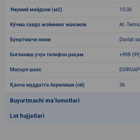
Умумий майдони (м2)
15.00
Кўчма савдо жойининг манзили
At -Termi
Буюртмачи номи
Davlat so
Боғланиш учун телефон рақам
+998 (99
Масъул шахс
ESIRGAP
Қанча муддатга берилиши (ой)
36
Buyurtmachi ma’lumotlari
Lot hujjatlari