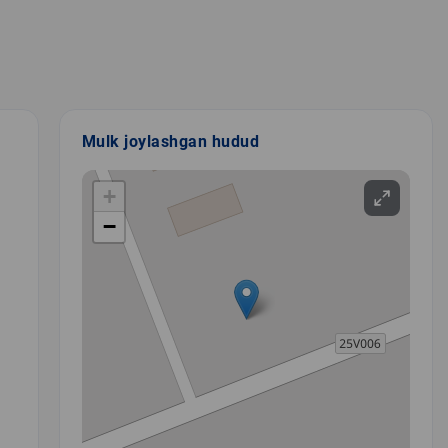
Mulk joylashgan hudud
+
−