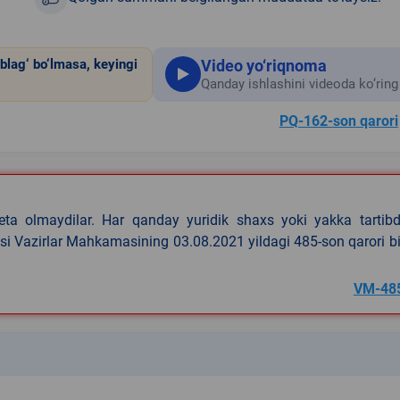
Video yo‘riqnoma
blag‘ bo‘lmasa, keyingi
Qanday ishlashini videoda ko‘ring
PQ-162-son qarori
eta olmaydilar. Har qanday yuridik shaxs yoki yakka tartibd
asi Vazirlar Mahkamasining 03.08.2021 yildagi 485-son qarori b
VM-48
k