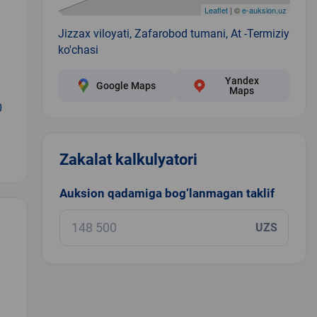
Leaflet
| ©
e-auksion.uz
Jizzax viloyati, Zafarobod tumani, At -Termiziy
ko'chasi
Yandex
Google Maps
Maps
0
Zakalat kalkulyatori
Auksion qadamiga bog‘lanmagan taklif
UZS
.