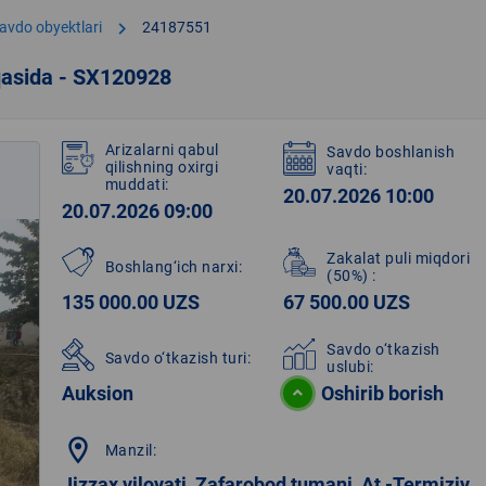
chevron_right
avdo obyektlari
24187551
qasida - SX120928
Arizalarni qabul
Savdo boshlanish
qilishning oxirgi
vaqti:
muddati:
20.07.2026 10:00
20.07.2026 09:00
Zakalat puli miqdori
Boshlang‘ich narxi:
(50%)
:
135 000.00 UZS
67 500.00 UZS
Savdo o‘tkazish
Savdo o‘tkazish turi:
uslubi:
Auksion
Oshirib borish
location_on
Manzil:
Jizzax viloyati, Zafarobod tumani, At -Termiziy