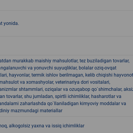
t yonida.
hatdan murakkab maishiy mahsulotlar, tez buziladigan tovarlar,
angalanuvchi va yonuvchi suyuqliklar, bolalar oziq-ovqat
ari, hayvonlar, termik ishlov berilmagan, kelib chiqishi hayvono
hsulot va xomashyolar, veterinariya dori vositalari,
anizmlar shtammlari, oziqalar va ozuqabop qo`shimchalar, aksi
an tovarlar, shu jumladan, spirtli ichimliklar, hasharotlar va
andalarni zaharlashda qo`llaniladigan kimyoviy moddalar va
 diniy mazmundagi materiallar
, alkogolsiz yaxna va issiq ichimliklar