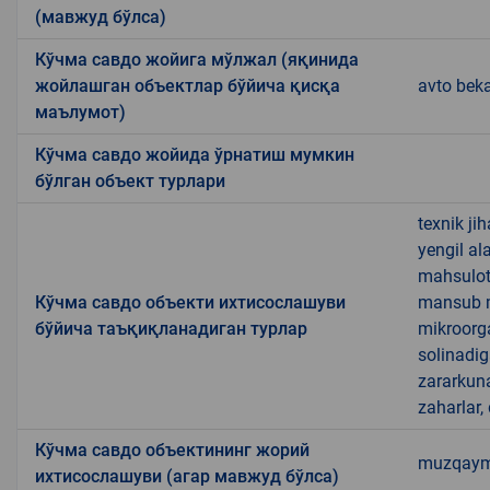
(мавжуд бўлса)
Кўчма савдо жойига мўлжал (яқинида
жойлашган объектлар бўйича қисқа
avto beka
маълумот)
Кўчма савдо жойида ўрнатиш мумкин
бўлган объект турлари
texnik ji
yengil al
mahsulotl
Кўчма савдо объекти ихтисослашуви
mansub ma
бўйича таъқиқланадиган турлар
mikroorg
solinadig
zararkun
zaharlar,
Кўчма савдо объектининг жорий
muzqaymoq
ихтисослашуви (агар мавжуд бўлса)