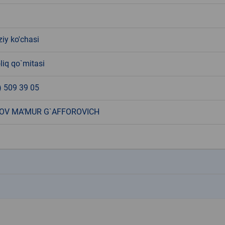
ziy ko'chasi
liq qo`mitasi
) 509 39 05
OV MA’MUR G`AFFOROVICH
k
k