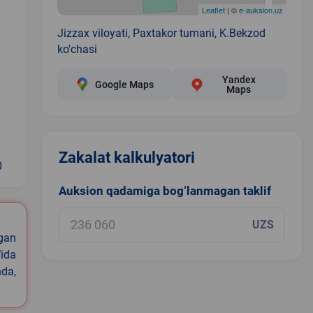
Leaflet
| ©
e-auksion.uz
Jizzax viloyati, Paxtakor tumani, K.Bekzod
ko'chasi
Yandex
Google Maps
Maps
Zakalat kalkulyatori
0
Auksion qadamiga bog‘lanmagan taklif
UZS
igan
ida
nda,