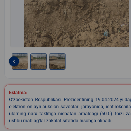
keyboard_arrow_left
Item
1
of
3
Eslatma:
O‘zbekiston Respublikasi Prezidentining 19.04.2024-yild
elektron onlayn-auksion savdolari jarayonida, ishtirokchi
ularning narx taklifiga nisbatan amaldagi (50.0) foizi z
ushbu mablag‘lar zakalat sifatida hisobga olinadi.