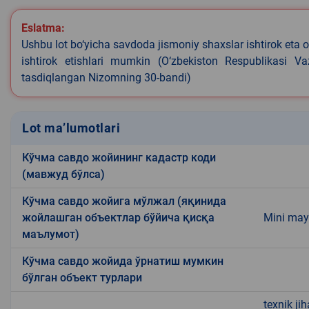
Eslatma:
Ushbu lot bo‘yicha savdoda jismoniy shaxslar ishtirok eta o
ishtirok etishlari mumkin (O‘zbekiston Respublikasi V
tasdiqlangan Nizomning 30-bandi)
Lot ma’lumotlari
Кўчма савдо жойининг кадастр коди
(мавжуд бўлса)
Кўчма савдо жойига мўлжал (яқинида
жойлашган объектлар бўйича қисқа
Mini may
маълумот)
Кўчма савдо жойида ўрнатиш мумкин
бўлган объект турлари
texnik ji