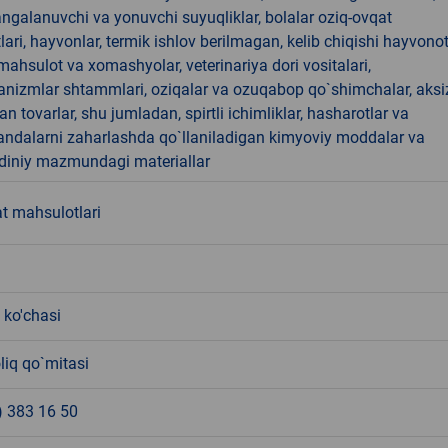
angalanuvchi va yonuvchi suyuqliklar, bolalar oziq-ovqat
ari, hayvonlar, termik ishlov berilmagan, kelib chiqishi hayvono
hsulot va xomashyolar, veterinariya dori vositalari,
anizmlar shtammlari, oziqalar va ozuqabop qo`shimchalar, aksi
an tovarlar, shu jumladan, spirtli ichimliklar, hasharotlar va
andalarni zaharlashda qo`llaniladigan kimyoviy moddalar va
 diniy mazmundagi materiallar
t mahsulotlari
 ko'chasi
liq qo`mitasi
) 383 16 50