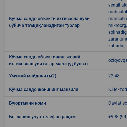
yengil al
mahsulotl
Кўчма савдо объекти ихтисослашуви
mansub ma
бўйича таъқиқланадиган турлар
mikroorg
solinadig
zararkun
zaharlar,
Кўчма савдо объектининг жорий
oziq-ovqa
ихтисослашуви (агар мавжуд бўлса)
Умумий майдони (м2)
22.48
Кўчма савдо жойининг манзили
K.Bekzod
Буюртмачи номи
Davlat so
Боғланиш учун телефон рақам
+998 (99