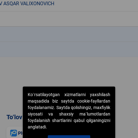
 ASQAR VALIXONOVICH
k
k
Ko`rsatilayotgan xizmatlarni yaxshilash
maqsadida biz saytda cookie-fayllardan
foydalanamiz. Saytda qolishingiz, maxfiylik
siyosati va shaxsiy ma`lumotlardan
To‘lov usullari
foydalanish shartlarini qabul qilganingizni
anglatadi.