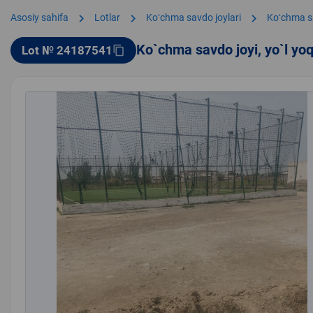
chevron_right
chevron_right
chevron_right
Asosiy sahifa
Lotlar
Koʻchma savdo joylari
Koʻchma s
Ko`chma savdo joyi, yo`l yo
Lot № 24187541
content_copy