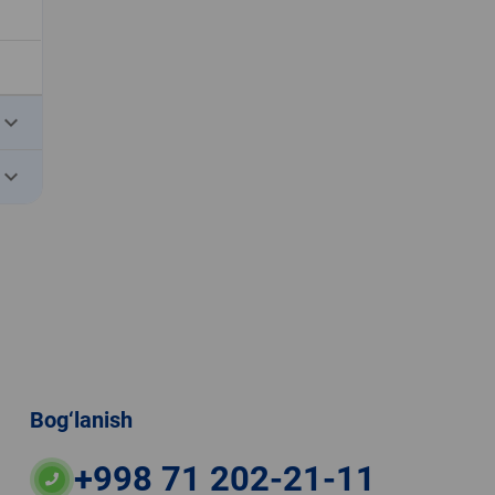
eyboard_arrow_down
eyboard_arrow_down
Bog‘lanish
+998 71 202-21-11