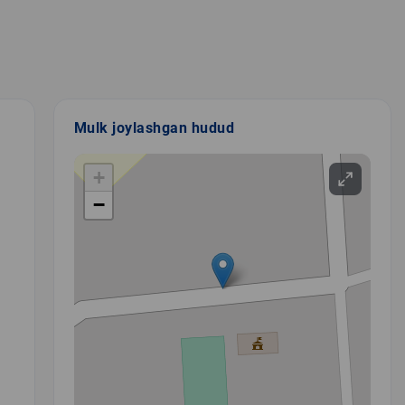
Mulk joylashgan hudud
+
−