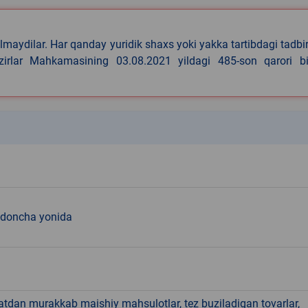
lmaydilar. Har qanday yuridik shaxs yoki yakka tartibdagi tadbi
azirlar Mahkamasining 03.08.2021 yildagi 485-son qarori bi
k
doncha yonida
hatdan murakkab maishiy mahsulotlar, tez buziladigan tovarlar,