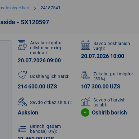
chevron_right
avdo obyektlari
24187541
qasida - SX120597
Arizalarni qabul
Savdo boshlanish
qilishning oxirgi
vaqti:
muddati:
20.07.2026 10:00
20.07.2026 09:00
Zakalat puli miqdori
Boshlang‘ich narxi:
(50%)
:
214 600.00 UZS
107 300.00 UZS
Savdo o‘tkazish
Savdo o‘tkazish turi:
uslubi:
Auksion
Oshirib borish
Birinchi qadam
format_list_numbered
bahosi(10%):
21 460.00 UZS