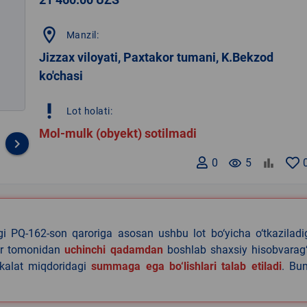
location_on
Manzil:
Jizzax viloyati, Paxtakor tumani, K.Bekzod
ko'chasi
priority_high
Lot holati:
Mol-mulk (obyekt) sotilmadi
keyboard_arrow_right
0
remove_red_eye
5
agi PQ-162-son qaroriga asosan ushbu lot bo‘yicha o‘tkazilad
lar tomonidan
uchinchi qadamdan
boshlab shaxsiy hisobvarag‘
akalat miqdoridagi
summaga ega bo‘lishlari talab etiladi
. Bu