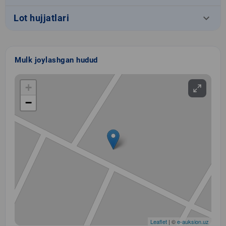
keyboard_arrow_down
Lot hujjatlari
Mulk joylashgan hudud
+
−
Leaflet
| ©
e-auksion.uz