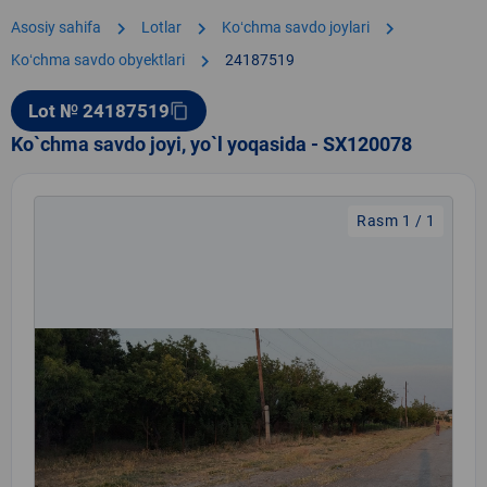
chevron_right
chevron_right
chevron_right
Asosiy sahifa
Lotlar
Koʻchma savdo joylari
chevron_right
Koʻchma savdo obyektlari
24187519
Lot № 24187519
content_copy
Ko`chma savdo joyi, yo`l yoqasida - SX120078
Rasm 1 / 1