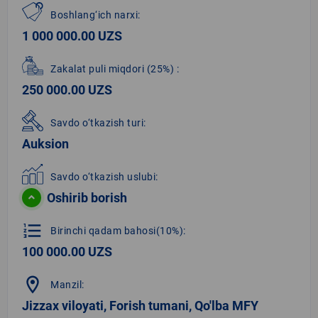
Boshlang‘ich narxi:
1 000 000.00 UZS
Zakalat puli miqdori
(25%)
:
250 000.00 UZS
Savdo o‘tkazish turi:
Auksion
Savdo o‘tkazish uslubi:
Oshirib borish
format_list_numbered
Birinchi qadam bahosi(10%):
100 000.00 UZS
location_on
Manzil:
Jizzax viloyati, Forish tumani, Qo'lba MFY