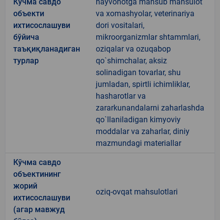
Кўчма савдо
hayvonotga mansub mahsulot
объекти
va xomashyolar, veterinariya
ихтисослашуви
dori vositalari,
бўйича
mikroorganizmlar shtammlari,
таъқиқланадиган
oziqalar va ozuqabop
турлар
qo`shimchalar, aksiz
solinadigan tovarlar, shu
jumladan, spirtli ichimliklar,
hasharotlar va
zararkunandalarni zaharlashda
qo`llaniladigan kimyoviy
moddalar va zaharlar, diniy
mazmundagi materiallar
Кўчма савдо
объектининг
жорий
oziq-ovqat mahsulotlari
ихтисослашуви
(агар мавжуд