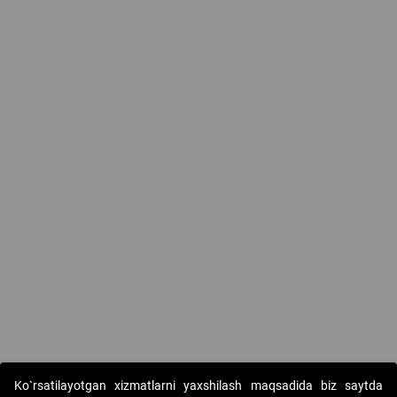
Ko`rsatilayotgan xizmatlarni yaxshilash maqsadida biz saytda