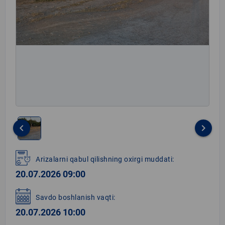
keyboard_arrow_left
keyboard_arrow_right
Item
1
Arizalarni qabul qilishning oxirgi muddati:
of
20.07.2026 09:00
1
Savdo boshlanish vaqti:
20.07.2026 10:00