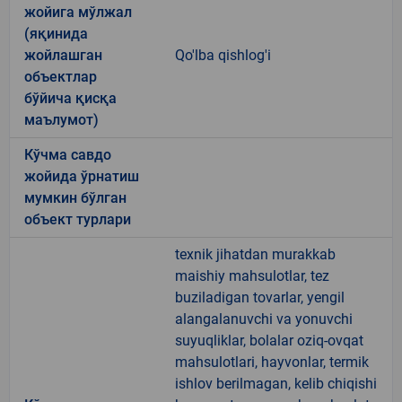
жойига мўлжал
(яқинида
жойлашган
Qo'lba qishlog'i
объектлар
бўйича қисқа
маълумот)
Кўчма савдо
жойида ўрнатиш
мумкин бўлган
объект турлари
texnik jihatdan murakkab
maishiy mahsulotlar, tez
buziladigan tovarlar, yengil
alangalanuvchi va yonuvchi
suyuqliklar, bolalar oziq-ovqat
mahsulotlari, hayvonlar, termik
ishlov berilmagan, kelib chiqishi