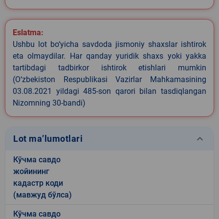
Eslatma:
Ushbu lot bo‘yicha savdoda jismoniy shaxslar ishtirok
eta olmaydilar. Har qanday yuridik shaxs yoki yakka
tartibdagi tadbirkor ishtirok etishlari mumkin
(O‘zbekiston Respublikasi Vazirlar Mahkamasining
03.08.2021 yildagi 485-son qarori bilan tasdiqlangan
Nizomning 30-bandi)
keyboard_arrow_down
Lot ma’lumotlari
Кўчма савдо
жойининг
кадастр коди
(мавжуд бўлса)
Кўчма савдо