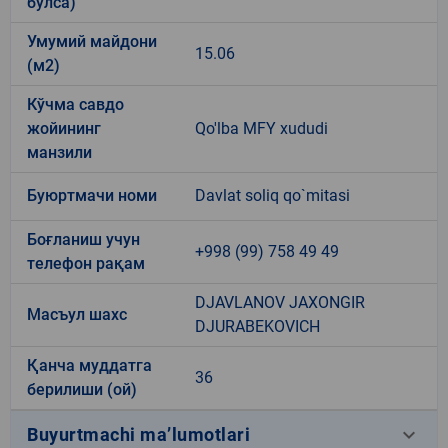
бўлса)
Умумий майдони
15.06
(м2)
Кўчма савдо
жойининг
Qo'lba MFY xududi
манзили
Буюртмачи номи
Davlat soliq qo`mitasi
Боғланиш учун
+998 (99) 758 49 49
телефон рақам
DJAVLANOV JAXONGIR
Масъул шахс
DJURABEKOVICH
Қанча муддатга
36
берилиши (ой)
keyboard_arrow_down
Buyurtmachi ma’lumotlari