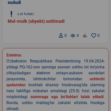
xududi
priority_high
Lot holati:
Mol-mulk (obyekt) sotilmadi
0
remove_red_eye
4
0
Eslatma:
O‘zbekiston Respublikasi Prezidentining 19.04.2024-
yildagi PQ-162-son qaroriga asosan ushbu lot bo‘yicha
o‘tkaziladigan elektron onlayn-auksion savdolari
jarayonida, ishtirokchilar tomonidan
uchinchi
qadamdan
boshlab shaxsiy hisobvarag‘ida ularning
narx taklifiga nisbatan amaldagi (25.0) foizi zakalat
miqdoridagi
summaga ega bo‘lishlari talab etiladi
.
Bunda, ushbu mablag‘lar zakalat sifatida hisobga
olinadi.