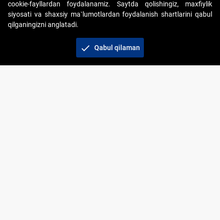
cookie-fayllardan foydalanamiz. Saytda qolishingiz, maxfiylik
siyosati va shaxsiy ma`lumotlardan foydalanish shartlarini qabul
qilganingizni anglatadi.
Copyright © 2017-2026. "Elektron onlayn-auksionlarni
tashkil etish" AJ. Barcha huquqlar himoyalangan
check
Qabul qilaman
To‘lov usullari
Bog‘lanish
+998 71 202-21-11