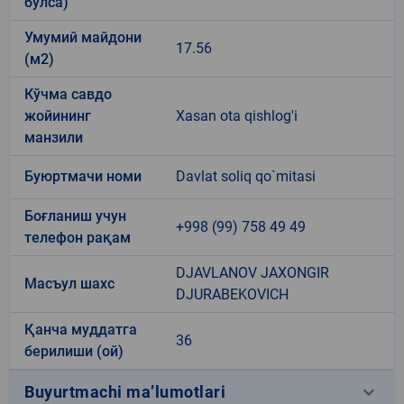
бўлса)
Умумий майдони
17.56
(м2)
Кўчма савдо
жойининг
Xasan ota qishlog'i
манзили
Буюртмачи номи
Davlat soliq qo`mitasi
Боғланиш учун
+998 (99) 758 49 49
телефон рақам
DJAVLANOV JAXONGIR
Масъул шахс
DJURABEKOVICH
Қанча муддатга
36
берилиши (ой)
keyboard_arrow_down
Buyurtmachi ma’lumotlari