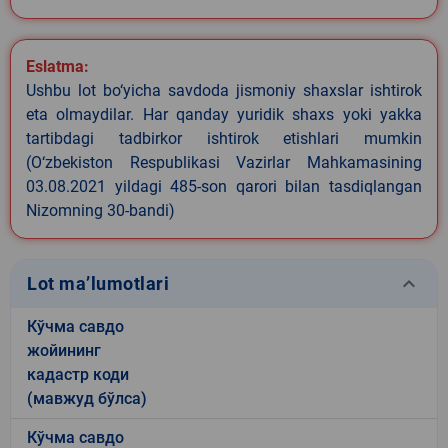
Eslatma:
Ushbu lot bo‘yicha savdoda jismoniy shaxslar ishtirok
eta olmaydilar. Har qanday yuridik shaxs yoki yakka
tartibdagi tadbirkor ishtirok etishlari mumkin
(O‘zbekiston Respublikasi Vazirlar Mahkamasining
03.08.2021 yildagi 485-son qarori bilan tasdiqlangan
Nizomning 30-bandi)
keyboard_arrow_down
Lot ma’lumotlari
Кўчма савдо
жойининг
кадастр коди
(мавжуд бўлса)
Кўчма савдо