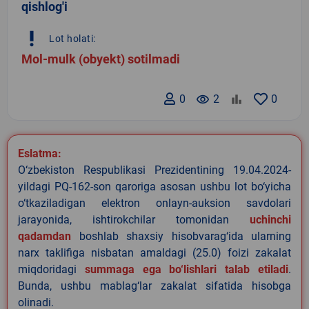
qishlog'i
priority_high
Lot holati:
Mol-mulk (obyekt) sotilmadi
0
remove_red_eye
2
0
Eslatma:
O‘zbekiston Respublikasi Prezidentining 19.04.2024-
yildagi PQ-162-son qaroriga asosan ushbu lot bo‘yicha
o‘tkaziladigan elektron onlayn-auksion savdolari
jarayonida, ishtirokchilar tomonidan
uchinchi
qadamdan
boshlab shaxsiy hisobvarag‘ida ularning
narx taklifiga nisbatan amaldagi (25.0) foizi zakalat
miqdoridagi
summaga ega bo‘lishlari talab etiladi
.
Bunda, ushbu mablag‘lar zakalat sifatida hisobga
olinadi.