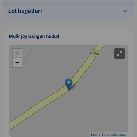
keyboard_arrow_down
Lot hujjatlari
Mulk joylashgan hudud
+
−
Leaflet
| ©
e-auksion.uz