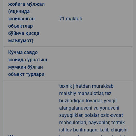
жойига мўлжал
(яқинида
жойлашган
71 maktab
объектлар
бўйича қисқа
маълумот)
Кўчма савдо
жойида ўрнатиш
мумкин бўлган
объект турлари
texnik jihatdan murakkab
maishiy mahsulotlar, tez
buziladigan tovarlar, yengil
alangalanuvchi va yonuvchi
suyuqliklar, bolalar oziq-ovqat
mahsulotlari, hayvonlar, termik
ishlov berilmagan, kelib chiqishi