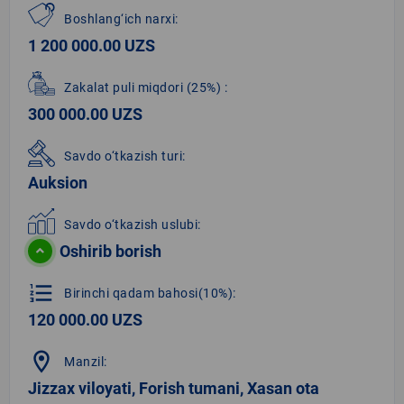
Boshlang‘ich narxi:
1 200 000.00 UZS
Zakalat puli miqdori
(25%)
:
300 000.00 UZS
Savdo o‘tkazish turi:
Auksion
Savdo o‘tkazish uslubi:
Oshirib borish
format_list_numbered
Birinchi qadam bahosi(10%):
120 000.00 UZS
location_on
Manzil:
Jizzax viloyati, Forish tumani, Xasan ota