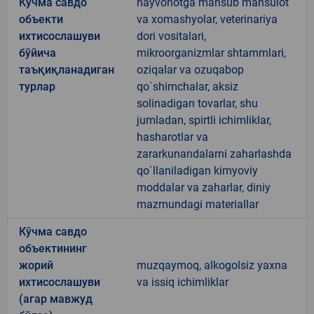
Кўчма савдо
hayvonotga mansub mahsulot
объекти
va xomashyolar, veterinariya
ихтисослашуви
dori vositalari,
бўйича
mikroorganizmlar shtammlari,
таъқиқланадиган
oziqalar va ozuqabop
турлар
qo`shimchalar, aksiz
solinadigan tovarlar, shu
jumladan, spirtli ichimliklar,
hasharotlar va
zararkunandalarni zaharlashda
qo`llaniladigan kimyoviy
moddalar va zaharlar, diniy
mazmundagi materiallar
Кўчма савдо
объектининг
жорий
muzqaymoq, alkogolsiz yaxna
ихтисослашуви
va issiq ichimliklar
(агар мавжуд