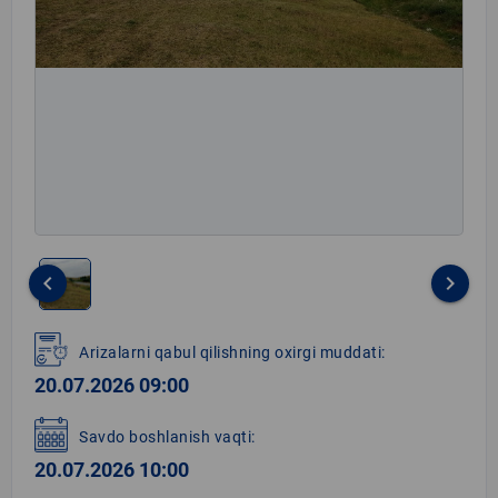
keyboard_arrow_left
keyboard_arrow_right
Item
1
Arizalarni qabul qilishning oxirgi muddati:
of
20.07.2026 09:00
1
Savdo boshlanish vaqti:
20.07.2026 10:00