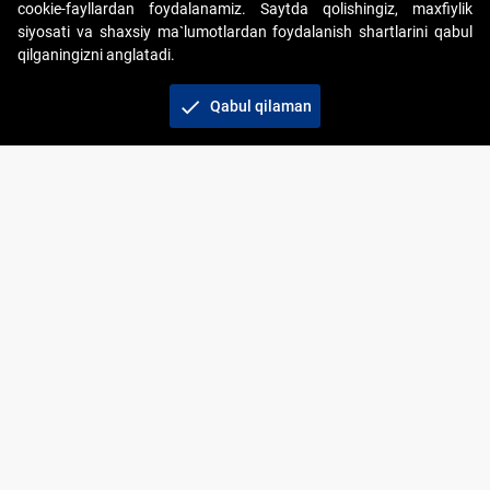
cookie-fayllardan foydalanamiz. Saytda qolishingiz, maxfiylik
siyosati va shaxsiy ma`lumotlardan foydalanish shartlarini qabul
qilganingizni anglatadi.
Copyright © 2017-2026. "Elektron onlayn-auksionlarni
tashkil etish" AJ. Barcha huquqlar himoyalangan
check
Qabul qilaman
To‘lov usullari
Bog‘lanish
+998 71 202-21-11