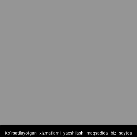
Ko`rsatilayotgan xizmatlarni yaxshilash maqsadida biz saytda