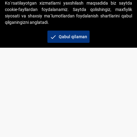
Ko`rsatilayotgan xizmatlarni yaxshilash maqsadida biz saytda
cookie-fayllardan foydalanamiz. Saytda qolishingiz, maxfiylik
siyosati va shaxsiy ma`lumotlardan foydalanish shartlarini qabul
qilganingizni anglatadi.
Copyright © 2017-2026. "Elektron onlayn-auksionlarni
tashkil etish" AJ. Barcha huquqlar himoyalangan
check
Qabul qilaman
To‘lov usullari
Bog‘lanish