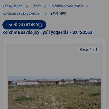
chevron_right
chevron_right
chevron_right
Asosiy sahifa
Lotlar
Koʻchma savdo joylari
chevron_right
Koʻchma savdo obyektlari
24187490
Lot № 24187490
content_copy
Ko`chma savdo joyi, yo`l yoqasida - SX120563
Rasm 1 / 1