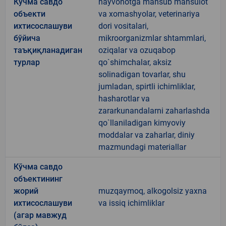
Кўчма савдо
hayvonotga mansub mahsulot
объекти
va xomashyolar, veterinariya
ихтисослашуви
dori vositalari,
бўйича
mikroorganizmlar shtammlari,
таъқиқланадиган
oziqalar va ozuqabop
турлар
qo`shimchalar, aksiz
solinadigan tovarlar, shu
jumladan, spirtli ichimliklar,
hasharotlar va
zararkunandalarni zaharlashda
qo`llaniladigan kimyoviy
moddalar va zaharlar, diniy
mazmundagi materiallar
Кўчма савдо
объектининг
жорий
muzqaymoq, alkogolsiz yaxna
ихтисослашуви
va issiq ichimliklar
(агар мавжуд