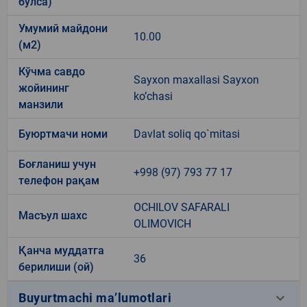
бўлса)
Умумий майдони
10.00
(м2)
Кўчма савдо
Sayxon maxallasi Sayxon
жойининг
ko’chasi
манзили
Буюртмачи номи
Davlat soliq qo`mitasi
Боғланиш учун
+998 (97) 793 77 17
телефон рақам
OCHILOV SAFARALI
Масъул шахс
OLIMOVICH
Қанча муддатга
36
берилиши (ой)
keyboard_arrow_down
Buyurtmachi ma’lumotlari