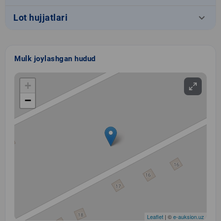
keyboard_arrow_down
Lot hujjatlari
Mulk joylashgan hudud
+
−
Leaflet
| ©
e-auksion.uz