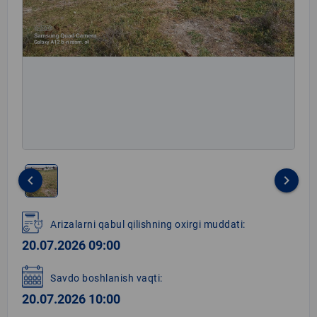
keyboard_arrow_left
keyboard_arrow_right
Item
1
Arizalarni qabul qilishning oxirgi muddati:
of
20.07.2026 09:00
1
Savdo boshlanish vaqti:
20.07.2026 10:00