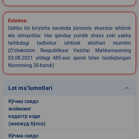
Eslatma:
Ushbu lot bo‘yicha savdoda jismoniy shaxslar ishtirok
eta olmaydilar. Har qanday yuridik shaxs yoki yakka
tartibdagi tadbirkor ishtirok etishlari mumkin
(O‘zbekiston Respublikasi Vazirlar Mahkamasining
03.08.2021 yildagi 485-son qarori bilan tasdiqlangan
Nizomning 30-bandi)
keyboard_arrow_down
Lot ma’lumotlari
Кўчма савдо
жойининг
кадастр коди
(мавжуд бўлса)
Кўчма савдо