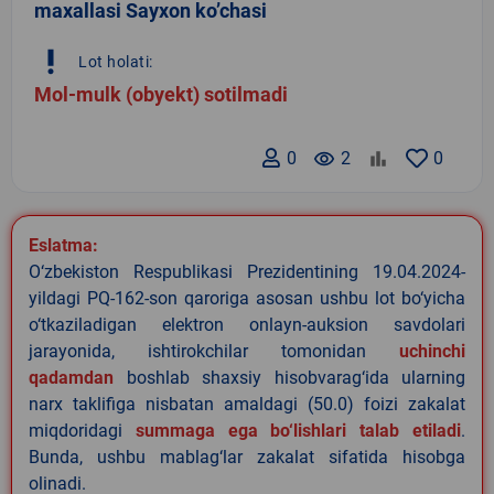
maxallasi Sayxon ko’chasi
priority_high
Lot holati:
Mol-mulk (obyekt) sotilmadi
0
remove_red_eye
2
0
Eslatma:
O‘zbekiston Respublikasi Prezidentining 19.04.2024-
yildagi PQ-162-son qaroriga asosan ushbu lot bo‘yicha
o‘tkaziladigan elektron onlayn-auksion savdolari
jarayonida, ishtirokchilar tomonidan
uchinchi
qadamdan
boshlab shaxsiy hisobvarag‘ida ularning
narx taklifiga nisbatan amaldagi (50.0) foizi zakalat
miqdoridagi
summaga ega bo‘lishlari talab etiladi
.
Bunda, ushbu mablag‘lar zakalat sifatida hisobga
olinadi.