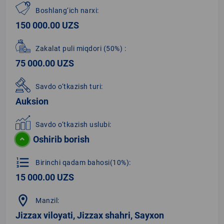
Boshlang‘ich narxi:
150 000.00 UZS
Zakalat puli miqdori
(50%)
:
75 000.00 UZS
Savdo o‘tkazish turi:
Auksion
Savdo o‘tkazish uslubi:
Oshirib borish
format_list_numbered
Birinchi qadam bahosi(10%):
15 000.00 UZS
location_on
Manzil:
Jizzax viloyati, Jizzax shahri, Sayxon