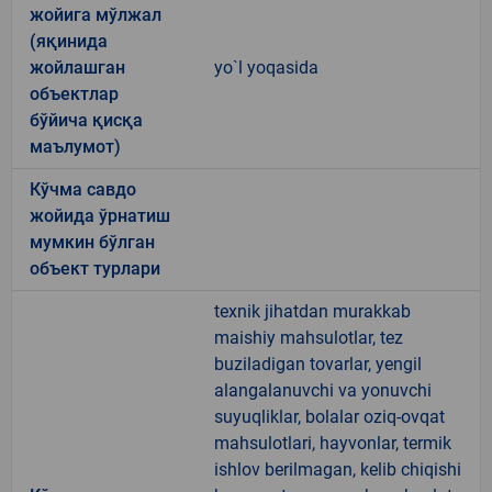
жойига мўлжал
(яқинида
жойлашган
yo`l yoqasida
объектлар
бўйича қисқа
маълумот)
Кўчма савдо
жойида ўрнатиш
мумкин бўлган
объект турлари
texnik jihatdan murakkab
maishiy mahsulotlar, tez
buziladigan tovarlar, yengil
alangalanuvchi va yonuvchi
suyuqliklar, bolalar oziq-ovqat
mahsulotlari, hayvonlar, termik
ishlov berilmagan, kelib chiqishi