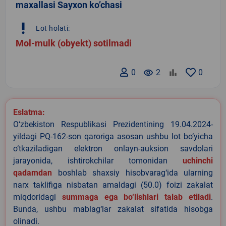
maxallasi Sayxon ko’chasi
priority_high
Lot holati:
Mol-mulk (obyekt) sotilmadi
0
remove_red_eye
2
0
Eslatma:
O‘zbekiston Respublikasi Prezidentining 19.04.2024-
yildagi PQ-162-son qaroriga asosan ushbu lot bo‘yicha
o‘tkaziladigan elektron onlayn-auksion savdolari
jarayonida, ishtirokchilar tomonidan
uchinchi
qadamdan
boshlab shaxsiy hisobvarag‘ida ularning
narx taklifiga nisbatan amaldagi (50.0) foizi zakalat
miqdoridagi
summaga ega bo‘lishlari talab etiladi
.
Bunda, ushbu mablag‘lar zakalat sifatida hisobga
olinadi.