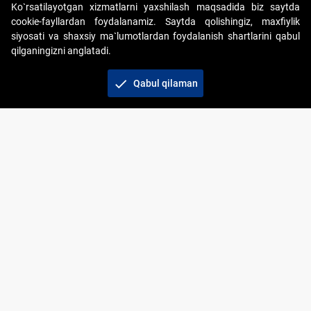
Ko`rsatilayotgan xizmatlarni yaxshilash maqsadida biz saytda
cookie-fayllardan foydalanamiz. Saytda qolishingiz, maxfiylik
siyosati va shaxsiy ma`lumotlardan foydalanish shartlarini qabul
qilganingizni anglatadi.
Copyright © 2017-2026. "Elektron onlayn-auksionlarni
tashkil etish" AJ. Barcha huquqlar himoyalangan
check
Qabul qilaman
To‘lov usullari
Bog‘lanish