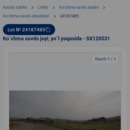
chevron_right
chevron_right
chevron_right
Asosiy sahifa
Lotlar
Koʻchma savdo joylari
chevron_right
Koʻchma savdo obyektlari
24187485
Lot № 24187485
content_copy
Ko`chma savdo joyi, yo`l yoqasida - SX120531
Rasm 1 / 1