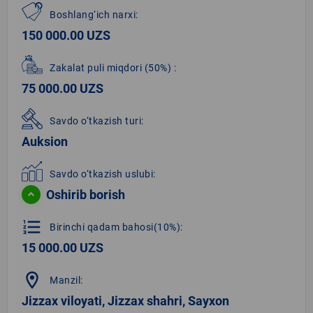
Boshlang‘ich narxi:
150 000.00 UZS
Zakalat puli miqdori
(50%)
:
75 000.00 UZS
Savdo o‘tkazish turi:
Auksion
Savdo o‘tkazish uslubi:
Oshirib borish
format_list_numbered
Birinchi qadam bahosi(10%):
15 000.00 UZS
location_on
Manzil:
Jizzax viloyati, Jizzax shahri, Sayxon