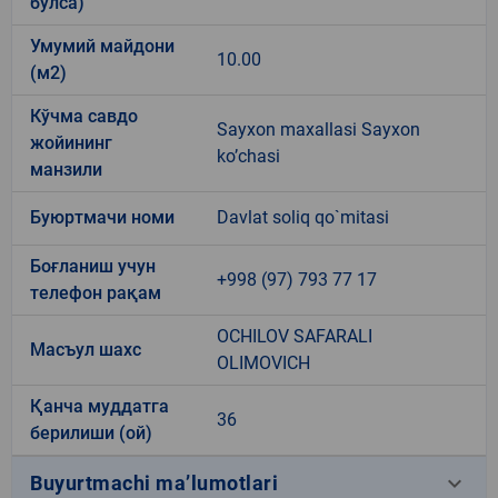
бўлса)
Умумий майдони
10.00
(м2)
Кўчма савдо
Sayxon maxallasi Sayxon
жойининг
ko’chasi
манзили
Буюртмачи номи
Davlat soliq qo`mitasi
Боғланиш учун
+998 (97) 793 77 17
телефон рақам
OCHILOV SAFARALI
Масъул шахс
OLIMOVICH
Қанча муддатга
36
берилиши (ой)
keyboard_arrow_down
Buyurtmachi ma’lumotlari