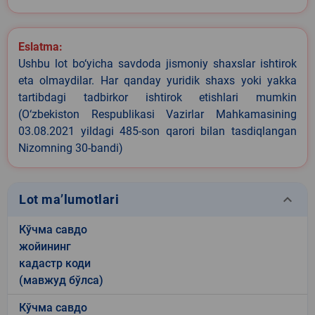
Eslatma:
Ushbu lot bo‘yicha savdoda jismoniy shaxslar ishtirok
eta olmaydilar. Har qanday yuridik shaxs yoki yakka
tartibdagi tadbirkor ishtirok etishlari mumkin
(O‘zbekiston Respublikasi Vazirlar Mahkamasining
03.08.2021 yildagi 485-son qarori bilan tasdiqlangan
Nizomning 30-bandi)
keyboard_arrow_down
Lot ma’lumotlari
Кўчма савдо
жойининг
кадастр коди
(мавжуд бўлса)
Кўчма савдо