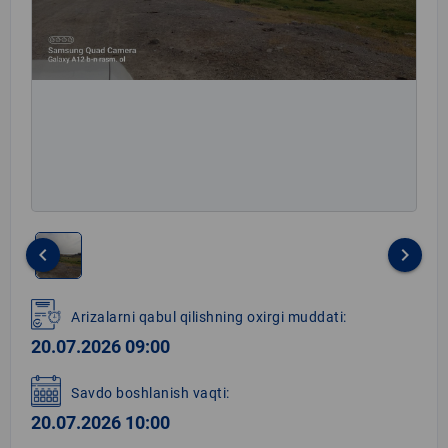
keyboard_arrow_left
keyboard_arrow_right
Item
1
Arizalarni qabul qilishning oxirgi muddati:
of
20.07.2026 09:00
1
Savdo boshlanish vaqti:
20.07.2026 10:00