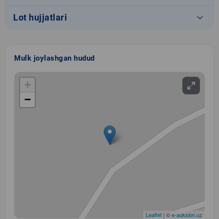
keyboard_arrow_down
Lot hujjatlari
Mulk joylashgan hudud
+
−
Leaflet
| ©
e-auksion.uz