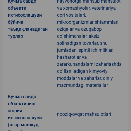
Кўчма савдо
hayvonotga mansub mahsulot
объекти
va xomashyolar, veterinariya
ихтисослашуви
dori vositalari,
бўйича
mikroorganizmlar shtammlari,
таъқиқланадиган
oziqalar va ozuqabop
турлар
qo`shimchalar, aksiz
solinadigan tovarlar, shu
jumladan, spirtli ichimliklar,
hasharotlar va
zararkunandalarni zaharlashda
qo`llaniladigan kimyoviy
moddalar va zaharlar, diniy
mazmundagi materiallar
Кўчма савдо
объектининг
жорий
nooziq-ovqat mahsulotlari
ихтисослашуви
(агар мавжуд