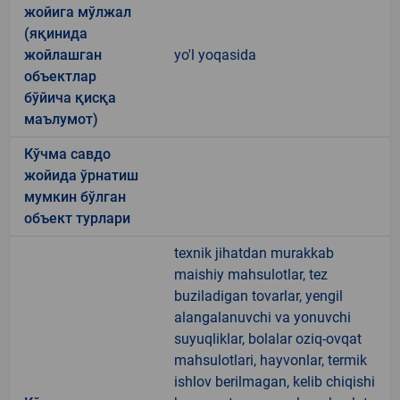
жойига мўлжал
(яқинида
жойлашган
yo'l yoqasida
объектлар
бўйича қисқа
маълумот)
Кўчма савдо
жойида ўрнатиш
мумкин бўлган
объект турлари
texnik jihatdan murakkab
maishiy mahsulotlar, tez
buziladigan tovarlar, yengil
alangalanuvchi va yonuvchi
suyuqliklar, bolalar oziq-ovqat
mahsulotlari, hayvonlar, termik
ishlov berilmagan, kelib chiqishi