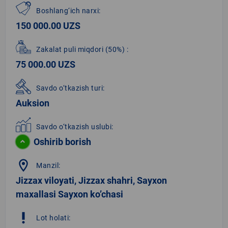
Boshlang‘ich narxi:
150 000.00 UZS
Zakalat puli miqdori
(50%)
:
75 000.00 UZS
Savdo o‘tkazish turi:
Auksion
Savdo o‘tkazish uslubi:
Oshirib borish
location_on
Manzil:
Jizzax viloyati, Jizzax shahri, Sayxon
maxallasi Sayxon ko’chasi
priority_high
Lot holati: