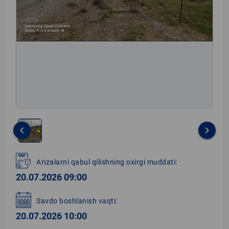
keyboard_arrow_left
keyboard_arrow_right
Item
1
Arizalarni qabul qilishning oxirgi muddati:
of
20.07.2026 09:00
1
Savdo boshlanish vaqti:
20.07.2026 10:00