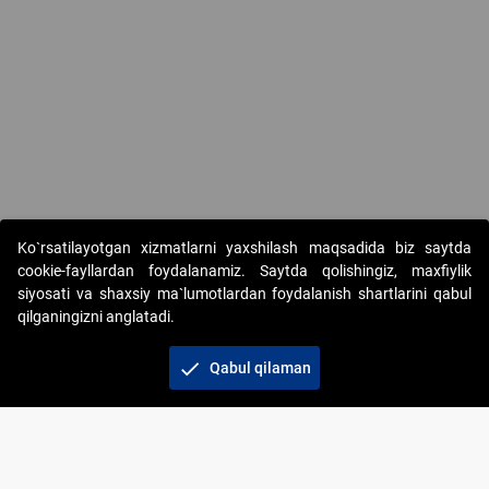
Ko`rsatilayotgan xizmatlarni yaxshilash maqsadida biz saytda
cookie-fayllardan foydalanamiz. Saytda qolishingiz, maxfiylik
siyosati va shaxsiy ma`lumotlardan foydalanish shartlarini qabul
qilganingizni anglatadi.
Copyright © 2017-2026. "Elektron onlayn-auksionlarni
tashkil etish" AJ. Barcha huquqlar himoyalangan
check
Qabul qilaman