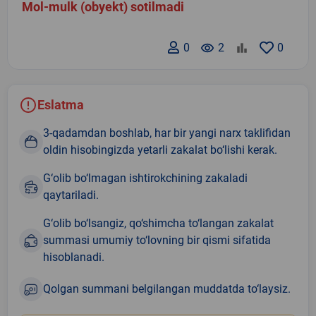
Mol-mulk (obyekt) sotilmadi
0
remove_red_eye
2
0
Eslatma
3-qadamdan boshlab, har bir yangi narx taklifidan
oldin hisobingizda yetarli zakalat bo‘lishi kerak.
G‘olib bo‘lmagan ishtirokchining zakaladi
qaytariladi.
G‘olib bo‘lsangiz, qo‘shimcha to‘langan zakalat
summasi umumiy to‘lovning bir qismi sifatida
hisoblanadi.
Qolgan summani belgilangan muddatda to‘laysiz.