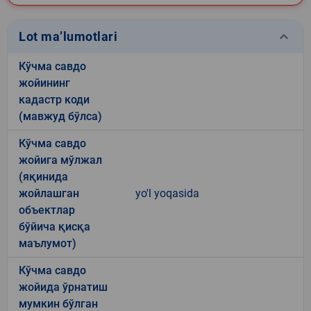
keyboard_arrow_down
Lot ma’lumotlari
Кўчма савдо
жойининг
кадастр коди
(мавжуд бўлса)
Кўчма савдо
жойига мўлжал
(яқинида
жойлашган
yo'l yoqasida
объектлар
бўйича қисқа
маълумот)
Кўчма савдо
жойида ўрнатиш
мумкин бўлган