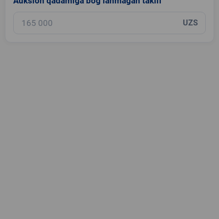
Auksion qadamiga bog‘lanmagan taklif
UZS