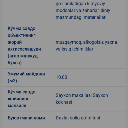
qo`llaniladigan kimyoviy
moddalar va zaharlar, diniy
mazmundagi materiallar
Кўчма савдо
объектининг
жорий
muzqaymoq, alkogolsiz yaxna
ихтисослашуви
va issiq ichimliklar
(агар мавжуд
бўлса)
Умумий майдони
10.00
(м2)
Кўчма савдо
Sayxon maxallasi Sayxon
жойининг
ko’chasi
манзили
Буюртмачи номи
Davlat soliq qo`mitasi