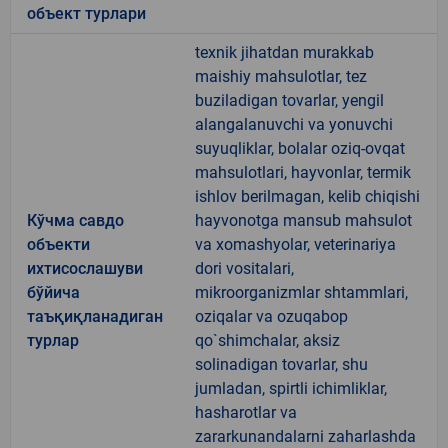
объект турлари
texnik jihatdan murakkab
maishiy mahsulotlar, tez
buziladigan tovarlar, yengil
alangalanuvchi va yonuvchi
suyuqliklar, bolalar oziq-ovqat
mahsulotlari, hayvonlar, termik
ishlov berilmagan, kelib chiqishi
Кўчма савдо
hayvonotga mansub mahsulot
объекти
va xomashyolar, veterinariya
ихтисослашуви
dori vositalari,
бўйича
mikroorganizmlar shtammlari,
таъқиқланадиган
oziqalar va ozuqabop
турлар
qo`shimchalar, aksiz
solinadigan tovarlar, shu
jumladan, spirtli ichimliklar,
hasharotlar va
zararkunandalarni zaharlashda