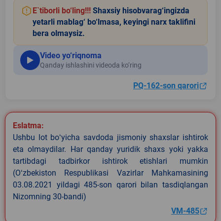
E`tiborli bo‘ling!!!
Shaxsiy hisobvarag‘ingizda
yetarli mablag‘ bo‘lmasa, keyingi narx taklifini
bera olmaysiz.
Video yo‘riqnoma
Qanday ishlashini videoda ko‘ring
PQ-162-son qarori
Eslatma:
Ushbu lot boʻyicha savdoda jismoniy shaxslar ishtirok
eta olmaydilar. Har qanday yuridik shaxs yoki yakka
tartibdagi tadbirkor ishtirok etishlari mumkin
(Oʻzbekiston Respublikasi Vazirlar Mahkamasining
03.08.2021 yildagi 485-son qarori bilan tasdiqlangan
Nizomning 30-bandi)
VM-485