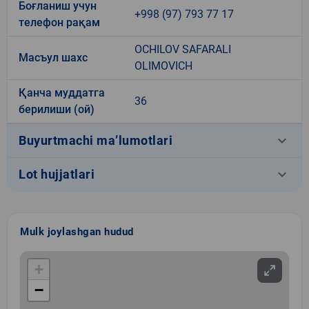
Боғланиш учун
+998 (97) 793 77 17
телефон рақам
OCHILOV SAFARALI
Масъул шахс
OLIMOVICH
Қанча муддатга
36
берилиши (ой)
keyboard_arrow_down
Buyurtmachi ma’lumotlari
keyboard_arrow_down
Lot hujjatlari
Mulk joylashgan hudud
+
−