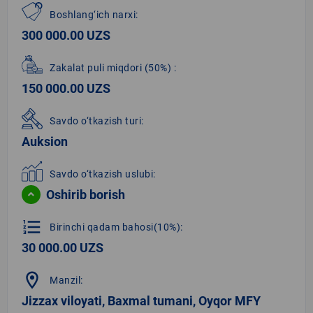
Boshlang‘ich narxi:
300 000.00 UZS
Zakalat puli miqdori
(50%)
:
150 000.00 UZS
Savdo o‘tkazish turi:
Auksion
Savdo o‘tkazish uslubi:
Oshirib borish
format_list_numbered
Birinchi qadam bahosi(10%):
30 000.00 UZS
location_on
Manzil:
Jizzax viloyati, Baxmal tumani, Oyqor MFY