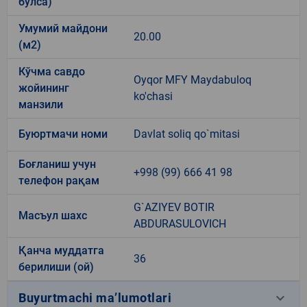
бўлса)
Умумий майдони
20.00
(м2)
Кўчма савдо
Oyqor MFY Maydabuloq
жойининг
ko'chasi
манзили
Буюртмачи номи
Davlat soliq qo`mitasi
Боғланиш учун
+998 (99) 666 41 98
телефон рақам
G`AZIYEV BOTIR
Масъул шахс
ABDURASULOVICH
Қанча муддатга
36
берилиши (ой)
keyboard_arrow_down
Buyurtmachi ma’lumotlari