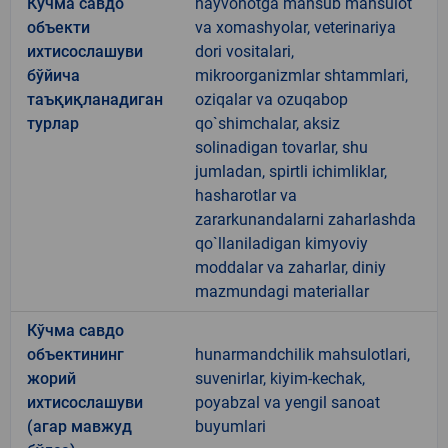
Кўчма савдо
hayvonotga mansub mahsulot
объекти
va xomashyolar, veterinariya
ихтисослашуви
dori vositalari,
бўйича
mikroorganizmlar shtammlari,
таъқиқланадиган
oziqalar va ozuqabop
турлар
qo`shimchalar, aksiz
solinadigan tovarlar, shu
jumladan, spirtli ichimliklar,
hasharotlar va
zararkunandalarni zaharlashda
qo`llaniladigan kimyoviy
moddalar va zaharlar, diniy
mazmundagi materiallar
Кўчма савдо
объектининг
hunarmandchilik mahsulotlari,
жорий
suvenirlar, kiyim-kechak,
ихтисослашуви
poyabzal va yengil sanoat
(агар мавжуд
buyumlari