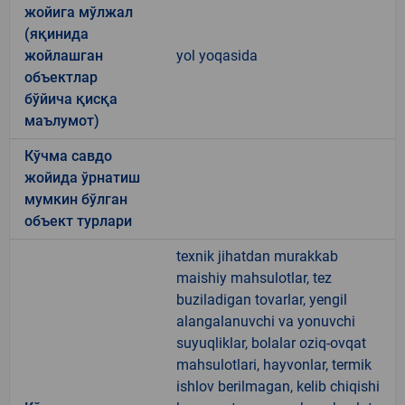
жойига мўлжал
(яқинида
жойлашган
yol yoqasida
объектлар
бўйича қисқа
маълумот)
Кўчма савдо
жойида ўрнатиш
мумкин бўлган
объект турлари
texnik jihatdan murakkab
maishiy mahsulotlar, tez
buziladigan tovarlar, yengil
alangalanuvchi va yonuvchi
suyuqliklar, bolalar oziq-ovqat
mahsulotlari, hayvonlar, termik
ishlov berilmagan, kelib chiqishi