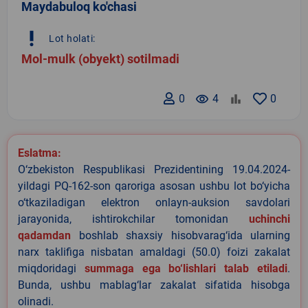
Maydabuloq ko'chasi
priority_high
Lot holati:
Mol-mulk (obyekt) sotilmadi
0
remove_red_eye
4
0
Eslatma:
O‘zbekiston Respublikasi Prezidentining 19.04.2024-
yildagi PQ-162-son qaroriga asosan ushbu lot bo‘yicha
o‘tkaziladigan elektron onlayn-auksion savdolari
jarayonida, ishtirokchilar tomonidan
uchinchi
qadamdan
boshlab shaxsiy hisobvarag‘ida ularning
narx taklifiga nisbatan amaldagi (50.0) foizi zakalat
miqdoridagi
summaga ega bo‘lishlari talab etiladi
.
Bunda, ushbu mablag‘lar zakalat sifatida hisobga
olinadi.