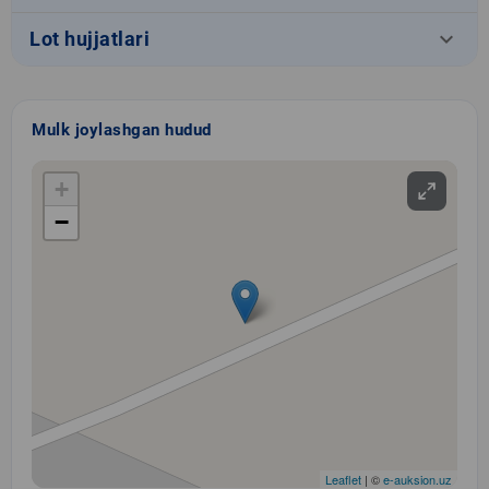
keyboard_arrow_down
Lot hujjatlari
Mulk joylashgan hudud
+
−
Leaflet
| ©
e-auksion.uz