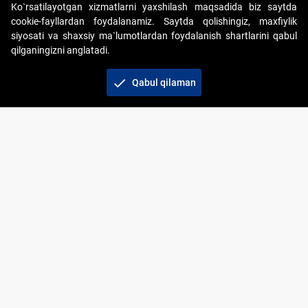
Ko`rsatilayotgan xizmatlarni yaxshilash maqsadida biz saytda
cookie-fayllardan foydalanamiz. Saytda qolishingiz, maxfiylik
siyosati va shaxsiy ma`lumotlardan foydalanish shartlarini qabul
qilganingizni anglatadi.
Copyright © 2017-2026. "Elektron onlayn-auksionlarni
tashkil etish" AJ. Barcha huquqlar himoyalangan
check
Qabul qilaman
To‘lov usullari
Bog‘lanish