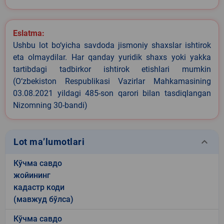
Eslatma:
Ushbu lot bo‘yicha savdoda jismoniy shaxslar ishtirok
eta olmaydilar. Har qanday yuridik shaxs yoki yakka
tartibdagi tadbirkor ishtirok etishlari mumkin
(O‘zbekiston Respublikasi Vazirlar Mahkamasining
03.08.2021 yildagi 485-son qarori bilan tasdiqlangan
Nizomning 30-bandi)
keyboard_arrow_down
Lot ma’lumotlari
Кўчма савдо
жойининг
кадастр коди
(мавжуд бўлса)
Кўчма савдо