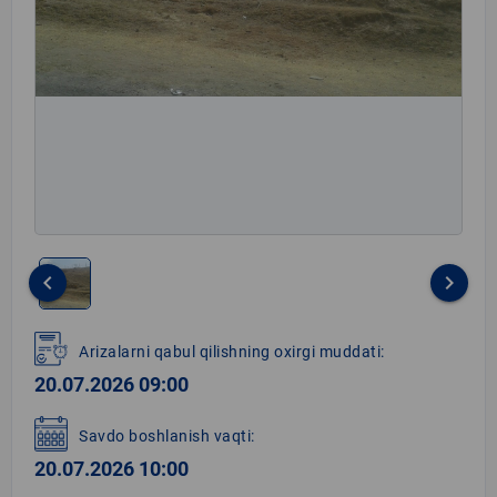
keyboard_arrow_left
keyboard_arrow_right
Item
1
Arizalarni qabul qilishning oxirgi muddati:
of
20.07.2026 09:00
1
Savdo boshlanish vaqti:
20.07.2026 10:00