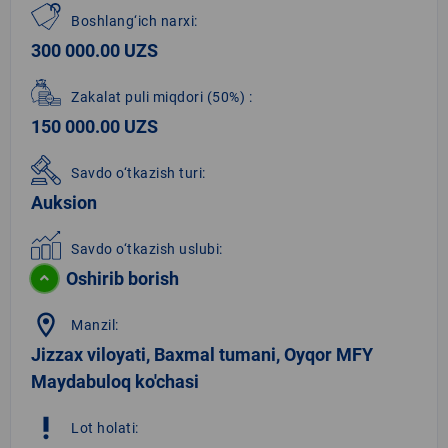
Boshlang‘ich narxi:
300 000.00 UZS
Zakalat puli miqdori
(50%)
:
150 000.00 UZS
Savdo o‘tkazish turi:
Auksion
Savdo o‘tkazish uslubi:
Oshirib borish
location_on
Manzil:
Jizzax viloyati, Baxmal tumani, Oyqor MFY
Maydabuloq ko'chasi
priority_high
Lot holati: