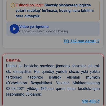
E`tiborli bo‘ling!!!
Shaxsiy hisobvarag‘ingizda
yetarli mablag‘ bo‘lmasa, keyingi narx taklifini
bera olmaysiz.
Video yo‘riqnoma
Qanday ishlashini videoda ko‘ring
PQ-162-son qarori
Eslatma:
Ushbu lot boʻyicha savdoda jismoniy shaxslar ishtirok
eta olmaydilar. Har qanday yuridik shaxs yoki yakka
tartibdagi tadbirkor ishtirok etishlari mumkin
(Oʻzbekiston Respublikasi Vazirlar Mahkamasining
03.08.2021 yildagi 485-son qarori bilan tasdiqlangan
Nizomning 30-bandi)
VM-485