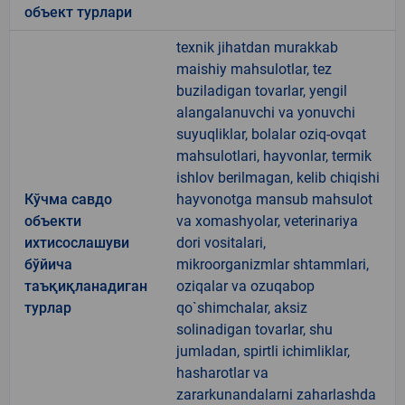
объект турлари
texnik jihatdan murakkab
maishiy mahsulotlar, tez
buziladigan tovarlar, yengil
alangalanuvchi va yonuvchi
suyuqliklar, bolalar oziq-ovqat
mahsulotlari, hayvonlar, termik
ishlov berilmagan, kelib chiqishi
Кўчма савдо
hayvonotga mansub mahsulot
объекти
va xomashyolar, veterinariya
ихтисослашуви
dori vositalari,
бўйича
mikroorganizmlar shtammlari,
таъқиқланадиган
oziqalar va ozuqabop
турлар
qo`shimchalar, aksiz
solinadigan tovarlar, shu
jumladan, spirtli ichimliklar,
hasharotlar va
zararkunandalarni zaharlashda