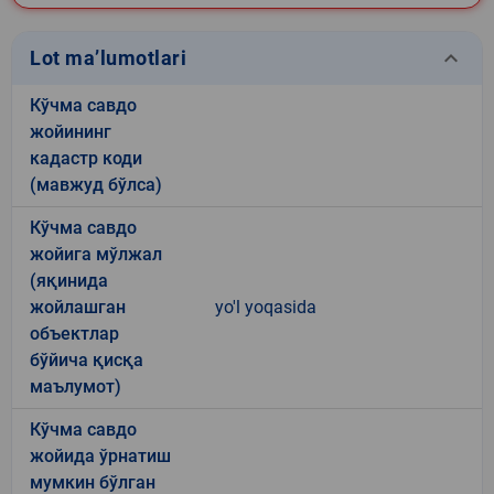
keyboard_arrow_down
Lot ma’lumotlari
Кўчма савдо
жойининг
кадастр коди
(мавжуд бўлса)
Кўчма савдо
жойига мўлжал
(яқинида
жойлашган
yo'l yoqasida
объектлар
бўйича қисқа
маълумот)
Кўчма савдо
жойида ўрнатиш
мумкин бўлган