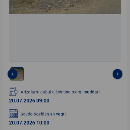
keyboard_arrow_left
keyboard_arrow_right
Item
1
Arizalarni qabul qilishning oxirgi muddati:
of
20.07.2026 09:00
1
Savdo boshlanish vaqti:
20.07.2026 10:00