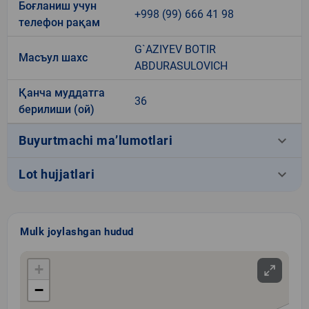
Боғланиш учун
+998 (99) 666 41 98
телефон рақам
G`AZIYEV BOTIR
Масъул шахс
ABDURASULOVICH
Қанча муддатга
36
берилиши (ой)
keyboard_arrow_down
Buyurtmachi ma’lumotlari
keyboard_arrow_down
Lot hujjatlari
Mulk joylashgan hudud
+
−