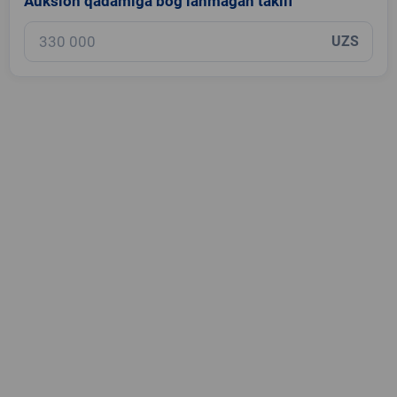
Auksion qadamiga bog‘lanmagan taklif
UZS