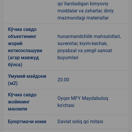
qo`llaniladigan kimyoviy
moddalar va zaharlar, diniy
mazmundagi materiallar
Кўчма савдо
объектининг
hunarmandchilik mahsulotlari,
жорий
suvenirlar, kiyim-kechak,
ихтисослашуви
poyabzal va yengil sanoat
(агар мавжуд
buyumlari
бўлса)
Умумий майдони
20.00
(м2)
Кўчма савдо
Oyqor MFY Maydabuloq
жойининг
ko'chasi
манзили
Буюртмачи номи
Davlat soliq qo`mitasi