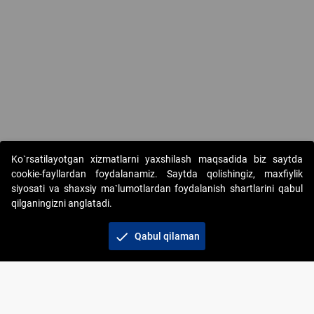
Ko`rsatilayotgan xizmatlarni yaxshilash maqsadida biz saytda
cookie-fayllardan foydalanamiz. Saytda qolishingiz, maxfiylik
siyosati va shaxsiy ma`lumotlardan foydalanish shartlarini qabul
qilganingizni anglatadi.
Copyright © 2017-2026. "Elektron onlayn-auksionlarni
tashkil etish" AJ. Barcha huquqlar himoyalangan
check
Qabul qilaman