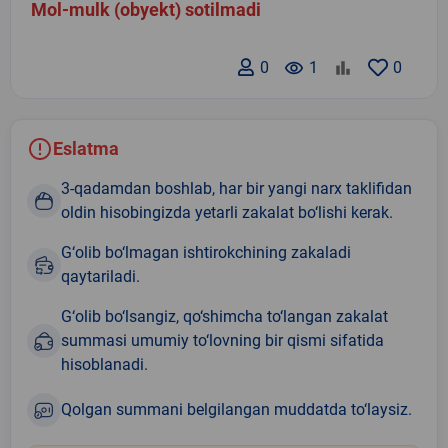
Mol-mulk (obyekt) sotilmadi
0
remove_red_eye
1
0
Eslatma
3-qadamdan boshlab, har bir yangi narx taklifidan
oldin hisobingizda yetarli zakalat bo‘lishi kerak.
G‘olib bo‘lmagan ishtirokchining zakaladi
qaytariladi.
G‘olib bo‘lsangiz, qo‘shimcha to‘langan zakalat
summasi umumiy to‘lovning bir qismi sifatida
hisoblanadi.
Qolgan summani belgilangan muddatda to‘laysiz.