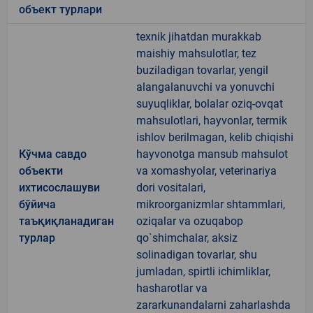
объект турлари
texnik jihatdan murakkab
maishiy mahsulotlar, tez
buziladigan tovarlar, yengil
alangalanuvchi va yonuvchi
suyuqliklar, bolalar oziq-ovqat
mahsulotlari, hayvonlar, termik
ishlov berilmagan, kelib chiqishi
Кўчма савдо
hayvonotga mansub mahsulot
объекти
va xomashyolar, veterinariya
ихтисослашуви
dori vositalari,
бўйича
mikroorganizmlar shtammlari,
таъқиқланадиган
oziqalar va ozuqabop
турлар
qo`shimchalar, aksiz
solinadigan tovarlar, shu
jumladan, spirtli ichimliklar,
hasharotlar va
zararkunandalarni zaharlashda