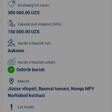
Boshlang‘ich narxi:
300 000.00 UZS
Zakalat puli miqdori
(50%)
:
150 000.00 UZS
Savdo o‘tkazish turi:
Auksion
Savdo o‘tkazish uslubi:
Oshirib borish
location_on
Manzil:
Jizzax viloyati, Baxmal tumani, Novqa MFY
Nurliobod ko'chasi
priority_high
Lot holati: