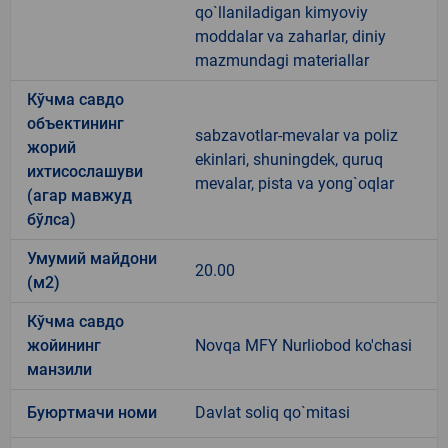
qo`llaniladigan kimyoviy
moddalar va zaharlar, diniy
mazmundagi materiallar
Кўчма савдо
объектининг
sabzavotlar-mevalar va poliz
жорий
ekinlari, shuningdek, quruq
ихтисослашуви
mevalar, pista va yong`oqlar
(агар мавжуд
бўлса)
Умумий майдони
20.00
(м2)
Кўчма савдо
жойининг
Novqa MFY Nurliobod ko'chasi
манзили
Буюртмачи номи
Davlat soliq qo`mitasi