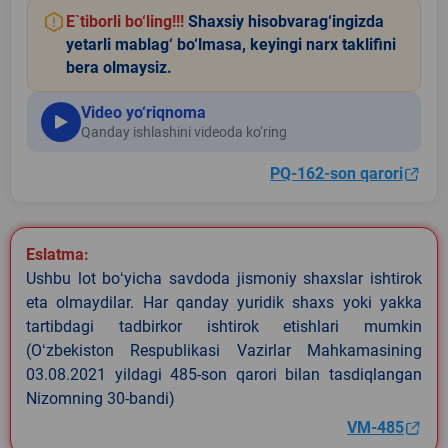
E`tiborli bo‘ling!!!
Shaxsiy hisobvarag‘ingizda
yetarli mablag‘ bo‘lmasa, keyingi narx taklifini
bera olmaysiz.
Video yo‘riqnoma
Qanday ishlashini videoda ko‘ring
PQ-162-son qarori
Eslatma:
Ushbu lot boʻyicha savdoda jismoniy shaxslar ishtirok
eta olmaydilar. Har qanday yuridik shaxs yoki yakka
tartibdagi tadbirkor ishtirok etishlari mumkin
(Oʻzbekiston Respublikasi Vazirlar Mahkamasining
03.08.2021 yildagi 485-son qarori bilan tasdiqlangan
Nizomning 30-bandi)
VM-485