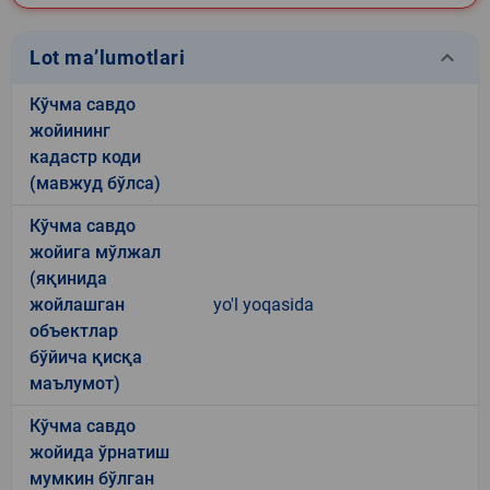
keyboard_arrow_down
Lot ma’lumotlari
Кўчма савдо
жойининг
кадастр коди
(мавжуд бўлса)
Кўчма савдо
жойига мўлжал
(яқинида
жойлашган
yo'l yoqasida
объектлар
бўйича қисқа
маълумот)
Кўчма савдо
жойида ўрнатиш
мумкин бўлган