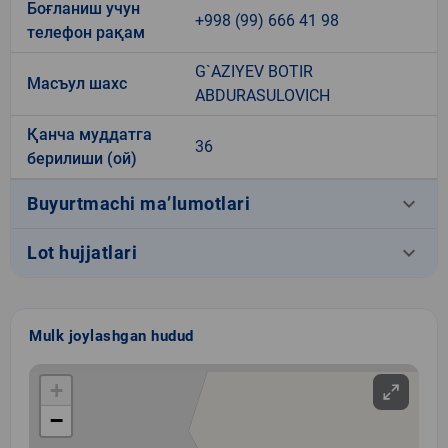
Боғланиш учун
+998 (99) 666 41 98
телефон рақам
G`AZIYEV BOTIR
Масъул шахс
ABDURASULOVICH
Қанча муддатга
36
берилиши (ой)
keyboard_arrow_down
Buyurtmachi ma’lumotlari
keyboard_arrow_down
Lot hujjatlari
Mulk joylashgan hudud
+
−