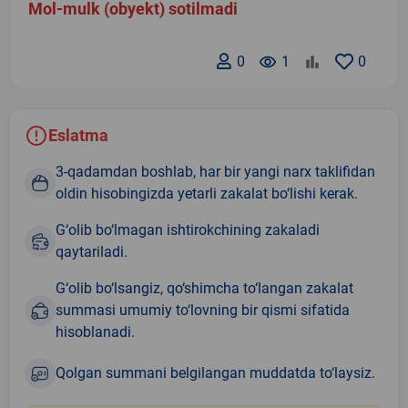
Mol-mulk (obyekt) sotilmadi
0
remove_red_eye
1
0
Eslatma
3-qadamdan boshlab, har bir yangi narx taklifidan
oldin hisobingizda yetarli zakalat bo‘lishi kerak.
G‘olib bo‘lmagan ishtirokchining zakaladi
qaytariladi.
G‘olib bo‘lsangiz, qo‘shimcha to‘langan zakalat
summasi umumiy to‘lovning bir qismi sifatida
hisoblanadi.
Qolgan summani belgilangan muddatda to‘laysiz.