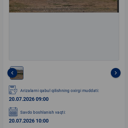
keyboard_arrow_left
keyboard_arrow_right
Item
1
Arizalarni qabul qilishning oxirgi muddati:
of
20.07.2026 09:00
1
Savdo boshlanish vaqti:
20.07.2026 10:00