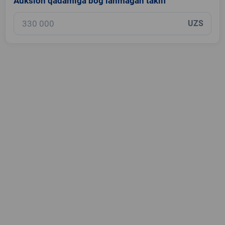
Auksion qadamiga bog‘lanmagan taklif
UZS