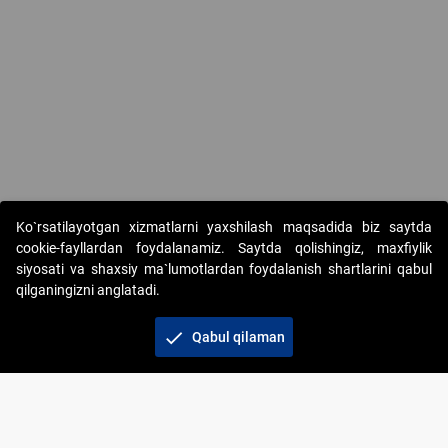
Ko`rsatilayotgan xizmatlarni yaxshilash maqsadida biz saytda
cookie-fayllardan foydalanamiz. Saytda qolishingiz, maxfiylik
siyosati va shaxsiy ma`lumotlardan foydalanish shartlarini qabul
qilganingizni anglatadi.
Copyright © 2017-2026. "Elektron onlayn-auksionlarni
tashkil etish" AJ. Barcha huquqlar himoyalangan
check
Qabul qilaman