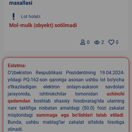
maxallasi
priority_high
Lot holati:
Mol-mulk (obyekt) sotilmadi
0
remove_red_eye
2
0
Eslatma:
O‘zbekiston Respublikasi Prezidentining 19.04.2024-
yildagi PQ-162-son qaroriga asosan ushbu lot bo‘yicha
o‘tkaziladigan elektron onlayn-auksion savdolari
jarayonida, ishtirokchilar tomonidan
uchinchi
qadamdan
boshlab shaxsiy hisobvarag‘ida ularning
narx taklifiga nisbatan amaldagi (50.0) foizi zakalat
miqdoridagi
summaga ega bo‘lishlari talab etiladi
.
Bunda, ushbu mablag‘lar zakalat sifatida hisobga
olinadi.