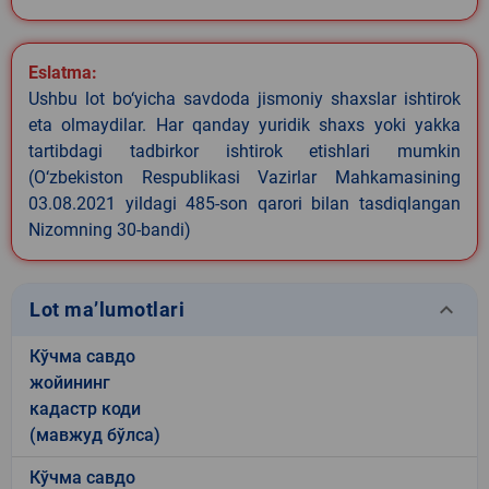
Eslatma:
Ushbu lot bo‘yicha savdoda jismoniy shaxslar ishtirok
eta olmaydilar. Har qanday yuridik shaxs yoki yakka
tartibdagi tadbirkor ishtirok etishlari mumkin
(O‘zbekiston Respublikasi Vazirlar Mahkamasining
03.08.2021 yildagi 485-son qarori bilan tasdiqlangan
Nizomning 30-bandi)
keyboard_arrow_down
Lot ma’lumotlari
Кўчма савдо
жойининг
кадастр коди
(мавжуд бўлса)
Кўчма савдо