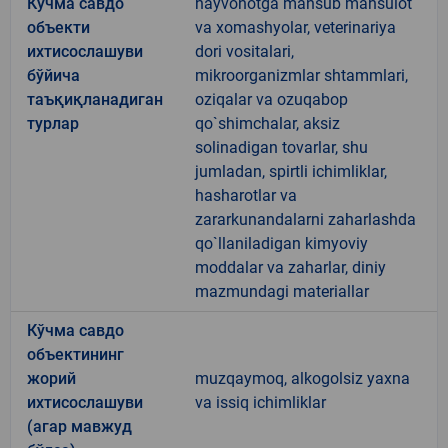
Кўчма савдо
hayvonotga mansub mahsulot
объекти
va xomashyolar, veterinariya
ихтисослашуви
dori vositalari,
бўйича
mikroorganizmlar shtammlari,
таъқиқланадиган
oziqalar va ozuqabop
турлар
qo`shimchalar, aksiz
solinadigan tovarlar, shu
jumladan, spirtli ichimliklar,
hasharotlar va
zararkunandalarni zaharlashda
qo`llaniladigan kimyoviy
moddalar va zaharlar, diniy
mazmundagi materiallar
Кўчма савдо
объектининг
жорий
muzqaymoq, alkogolsiz yaxna
ихтисослашуви
va issiq ichimliklar
(агар мавжуд