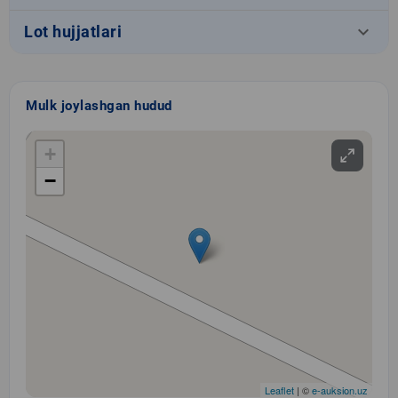
keyboard_arrow_down
Lot hujjatlari
Mulk joylashgan hudud
+
−
Leaflet
| ©
e-auksion.uz