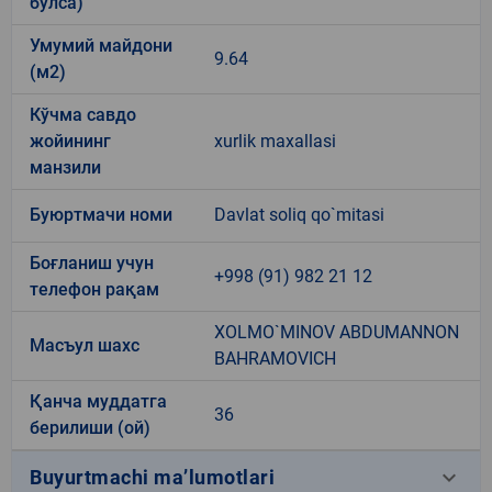
бўлса)
Умумий майдони
9.64
(м2)
Кўчма савдо
жойининг
xurlik maxallasi
манзили
Буюртмачи номи
Davlat soliq qo`mitasi
Боғланиш учун
+998 (91) 982 21 12
телефон рақам
XOLMO`MINOV ABDUMANNON
Масъул шахс
BAHRAMOVICH
Қанча муддатга
36
берилиши (ой)
keyboard_arrow_down
Buyurtmachi ma’lumotlari