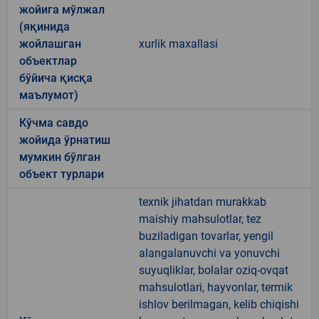
жойига мўлжал
(яқинида
жойлашган
xurlik maxallasi
объектлар
бўйича қисқа
маълумот)
Кўчма савдо
жойида ўрнатиш
мумкин бўлган
объект турлари
texnik jihatdan murakkab
maishiy mahsulotlar, tez
buziladigan tovarlar, yengil
alangalanuvchi va yonuvchi
suyuqliklar, bolalar oziq-ovqat
mahsulotlari, hayvonlar, termik
ishlov berilmagan, kelib chiqishi