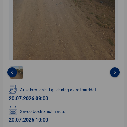
keyboard_arrow_left
keyboard_arrow_right
Item
1
Arizalarni qabul qilishning oxirgi muddati:
of
20.07.2026 09:00
1
Savdo boshlanish vaqti:
20.07.2026 10:00