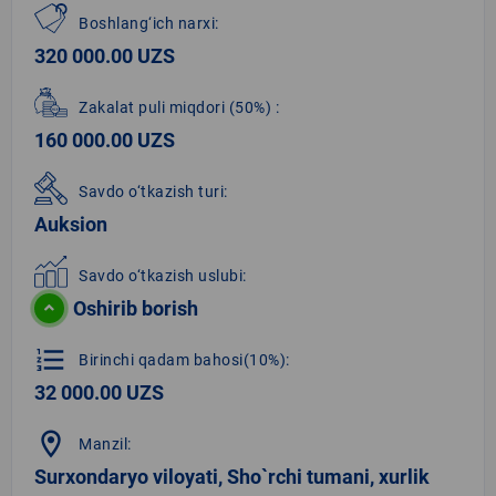
Boshlang‘ich narxi:
320 000.00 UZS
Zakalat puli miqdori
(50%)
:
160 000.00 UZS
Savdo o‘tkazish turi:
Auksion
Savdo o‘tkazish uslubi:
Oshirib borish
format_list_numbered
Birinchi qadam bahosi(10%):
32 000.00 UZS
location_on
Manzil:
Surxondaryo viloyati, Sho`rchi tumani, xurlik