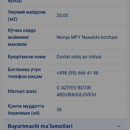
бўлса)
Умумий майдони
20.00
(м2)
Кўчма савдо
жойининг
Novqa MFY Naxalchi ko'chasi
манзили
Буюртмачи номи
Davlat soliq qo`mitasi
Боғланиш учун
+998 (99) 666 41 98
телефон рақам
G`AZIYEV BOTIR
Масъул шахс
ABDURASULOVICH
Қанча муддатга
36
берилиши (ой)
keyboard_arrow_down
Buyurtmachi ma’lumotlari