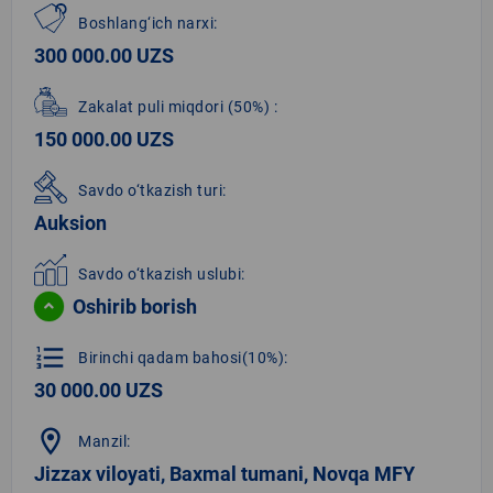
Boshlang‘ich narxi:
300 000.00 UZS
Zakalat puli miqdori
(50%)
:
150 000.00 UZS
Savdo o‘tkazish turi:
Auksion
Savdo o‘tkazish uslubi:
Oshirib borish
format_list_numbered
Birinchi qadam bahosi(10%):
30 000.00 UZS
location_on
Manzil:
Jizzax viloyati, Baxmal tumani, Novqa MFY