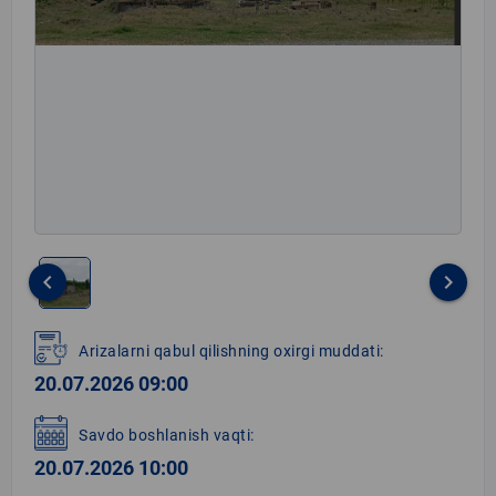
keyboard_arrow_left
keyboard_arrow_right
Item
1
Arizalarni qabul qilishning oxirgi muddati:
of
20.07.2026 09:00
1
Savdo boshlanish vaqti:
20.07.2026 10:00