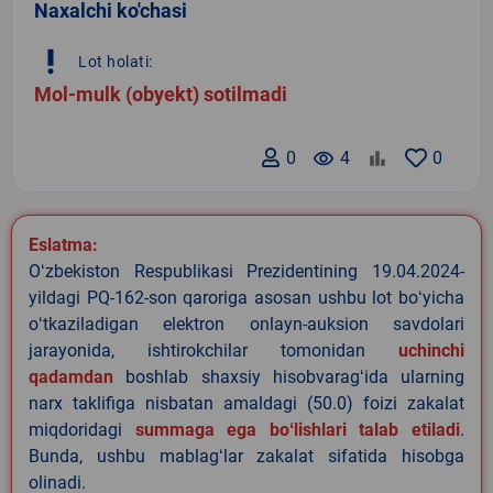
Naxalchi ko'chasi
priority_high
Lot holati:
Mol-mulk (obyekt) sotilmadi
0
remove_red_eye
4
0
Eslatma:
Oʻzbekiston Respublikasi Prezidentining 19.04.2024-
yildagi PQ-162-son qaroriga asosan ushbu lot boʻyicha
oʻtkaziladigan elektron onlayn-auksion savdolari
jarayonida, ishtirokchilar tomonidan
uchinchi
qadamdan
boshlab shaxsiy hisobvaragʻida ularning
narx taklifiga nisbatan amaldagi (50.0) foizi zakalat
miqdoridagi
summaga ega boʻlishlari talab etiladi
.
Bunda, ushbu mablagʻlar zakalat sifatida hisobga
olinadi.