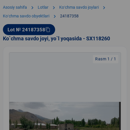
chevron_right
chevron_right
chevron_right
Asosiy sahifa
Lotlar
Koʻchma savdo joylari
chevron_right
Koʻchma savdo obyektlari
24187358
Lot № 24187358
content_copy
Ko`chma savdo joyi, yo`l yoqasida - SX118260
Rasm 1 / 1