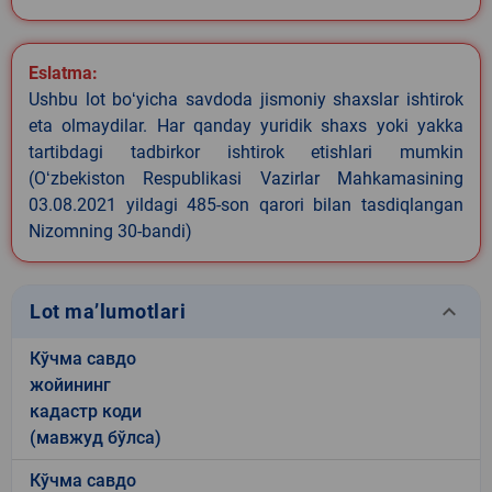
Eslatma:
Ushbu lot boʻyicha savdoda jismoniy shaxslar ishtirok
eta olmaydilar. Har qanday yuridik shaxs yoki yakka
tartibdagi tadbirkor ishtirok etishlari mumkin
(Oʻzbekiston Respublikasi Vazirlar Mahkamasining
03.08.2021 yildagi 485-son qarori bilan tasdiqlangan
Nizomning 30-bandi)
keyboard_arrow_down
Lot ma’lumotlari
Кўчма савдо
жойининг
кадастр коди
(мавжуд бўлса)
Кўчма савдо