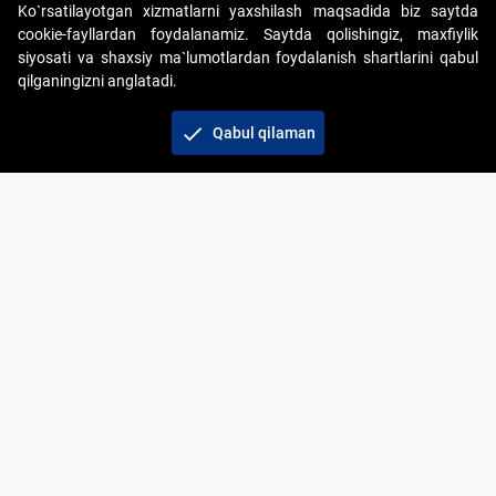
Ko`rsatilayotgan xizmatlarni yaxshilash maqsadida biz saytda
cookie-fayllardan foydalanamiz. Saytda qolishingiz, maxfiylik
siyosati va shaxsiy ma`lumotlardan foydalanish shartlarini qabul
qilganingizni anglatadi.
Copyright © 2017-2026. "Elektron onlayn-auksionlarni
tashkil etish" AJ. Barcha huquqlar himoyalangan
check
Qabul qilaman
To‘lov usullari
Bog‘lanish