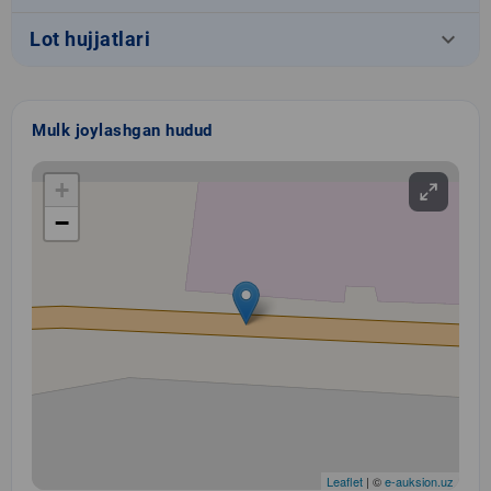
keyboard_arrow_down
Lot hujjatlari
Mulk joylashgan hudud
+
−
Leaflet
| ©
e-auksion.uz