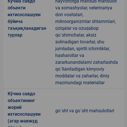
Кўчма савдо
hayvonotga mansub mahsulot
объекти
va xomashyolar, veterinariya
ихтисослашуви
dori vositalari,
бўйича
mikroorganizmlar shtammlari,
таъқиқланадиган
oziqalar va ozuqabop
турлар
qo`shimchalar, aksiz
solinadigan tovarlar, shu
jumladan, spirtli ichimliklar,
hasharotlar va
zararkunandalarni zaharlashda
qo`llaniladigan kimyoviy
moddalar va zaharlar, diniy
mazmundagi materiallar
Кўчма савдо
объектининг
жорий
go`sht va go`sht mahsulotlari
ихтисослашуви
(агар мавжуд