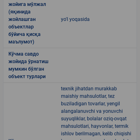
жойига мўлжал
(яқинида
жойлашган
yo'l yoqasida
объектлар
бўйича қисқа
маълумот)
Кўчма савдо
жойида ўрнатиш
мумкин бўлган
объект турлари
texnik jihatdan murakkab
maishiy mahsulotlar, tez
buziladigan tovarlar, yengil
alangalanuvchi va yonuvchi
suyuqliklar, bolalar oziq-ovqat
mahsulotlari, hayvonlar, termik
ishlov berilmagan, kelib chiqishi