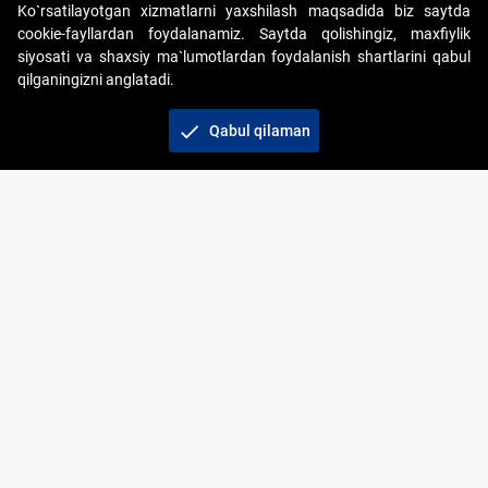
Ko`rsatilayotgan xizmatlarni yaxshilash maqsadida biz saytda
cookie-fayllardan foydalanamiz. Saytda qolishingiz, maxfiylik
siyosati va shaxsiy ma`lumotlardan foydalanish shartlarini qabul
qilganingizni anglatadi.
Copyright © 2017-2026. "Elektron onlayn-auksionlarni
tashkil etish" AJ. Barcha huquqlar himoyalangan
check
Qabul qilaman
To‘lov usullari
Bog‘lanish