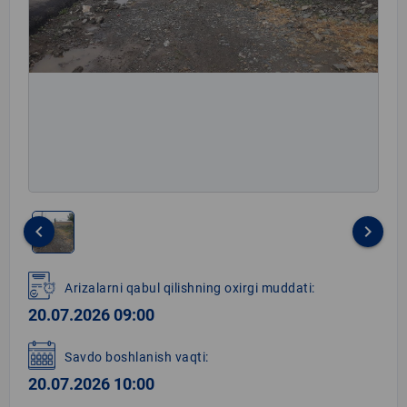
keyboard_arrow_left
keyboard_arrow_right
Item
1
Arizalarni qabul qilishning oxirgi muddati:
of
20.07.2026 09:00
1
Savdo boshlanish vaqti:
20.07.2026 10:00