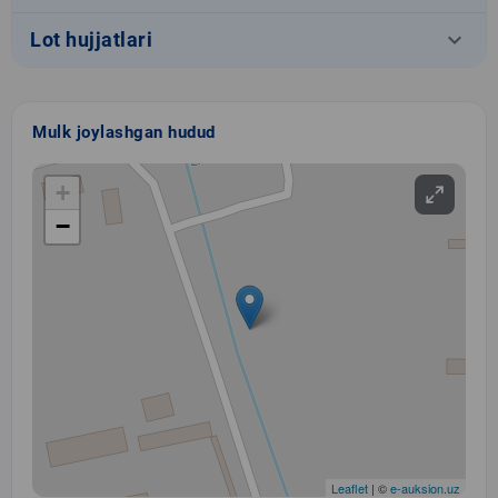
keyboard_arrow_down
Lot hujjatlari
Mulk joylashgan hudud
+
−
Leaflet
| ©
e-auksion.uz