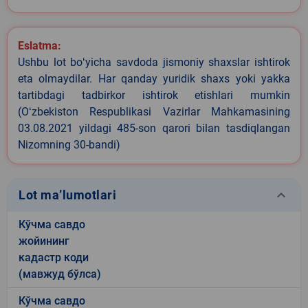
Eslatma:
Ushbu lot boʻyicha savdoda jismoniy shaxslar ishtirok
eta olmaydilar. Har qanday yuridik shaxs yoki yakka
tartibdagi tadbirkor ishtirok etishlari mumkin
(Oʻzbekiston Respublikasi Vazirlar Mahkamasining
03.08.2021 yildagi 485-son qarori bilan tasdiqlangan
Nizomning 30-bandi)
keyboard_arrow_down
Lot ma’lumotlari
Кўчма савдо
жойининг
кадастр коди
(мавжуд бўлса)
Кўчма савдо