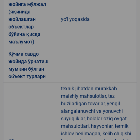
жойига мўлжал
(яқинида
жойлашган
yo'l yoqasida
объектлар
бўйича қисқа
маълумот)
Кўчма савдо
жойида ўрнатиш
мумкин бўлган
объект турлари
texnik jihatdan murakkab
maishiy mahsulotlar, tez
buziladigan tovarlar, yengil
alangalanuvchi va yonuvchi
suyuqliklar, bolalar oziq-ovqat
mahsulotlari, hayvonlar, termik
ishlov berilmagan, kelib chiqishi