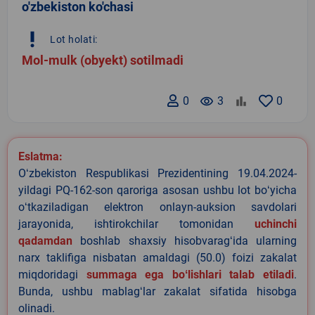
o'zbekiston ko'chasi
priority_high
Lot holati:
Mol-mulk (obyekt) sotilmadi
0
remove_red_eye
3
0
Eslatma:
Oʻzbekiston Respublikasi Prezidentining 19.04.2024-
yildagi PQ-162-son qaroriga asosan ushbu lot boʻyicha
oʻtkaziladigan elektron onlayn-auksion savdolari
jarayonida, ishtirokchilar tomonidan
uchinchi
qadamdan
boshlab shaxsiy hisobvaragʻida ularning
narx taklifiga nisbatan amaldagi (50.0) foizi zakalat
miqdoridagi
summaga ega boʻlishlari talab etiladi
.
Bunda, ushbu mablagʻlar zakalat sifatida hisobga
olinadi.