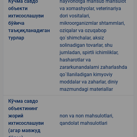
Кўчма савдо
hayvonotga mansub mahsulot
объекти
va xomashyolar, veterinariya
ихтисослашуви
dori vositalari,
бўйича
mikroorganizmlar shtammlari,
таъқиқланадиган
oziqalar va ozuqabop
турлар
qo`shimchalar, aksiz
solinadigan tovarlar, shu
jumladan, spirtli ichimliklar,
hasharotlar va
zararkunandalarni zaharlashda
qo`llaniladigan kimyoviy
moddalar va zaharlar, diniy
mazmundagi materiallar
Кўчма савдо
объектининг
жорий
non va non mahsulotlari,
ихтисослашуви
qandolat mahsulotlari
(агар мавжуд