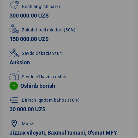
Boshlang‘ich narxi:
300 000.00 UZS
Zakalat puli miqdori
(50%)
:
150 000.00 UZS
Savdo o‘tkazish turi:
Auksion
Savdo o‘tkazish uslubi:
Oshirib borish
format_list_numbered
Birinchi qadam bahosi(10%):
30 000.00 UZS
location_on
Manzil:
Jizzax viloyati, Baxmal tumani, O'smat MFY