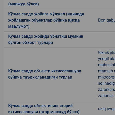
(мавжуд бўлса)
Кўчма савдо жойига мўлжал (яқинида
жойлашган объектлар бўйича қисқа
Don qabu
маълумот)
Кўчма савдо жойида ўрнатиш мумкин
бўлган объект турлари
texnik ji
yengil al
mahsulotl
Кўчма савдо объекти ихтисослашуви
mansub ma
бўйича таъқиқланадиган турлар
mikroorg
solinadig
zararkun
zaharlar,
Кўчма савдо объектининг жорий
oziq-ovqa
ихтисослашуви (агар мавжуд бўлса)