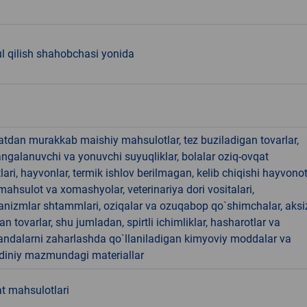
l qilish shahobchasi yonida
hatdan murakkab maishiy mahsulotlar, tez buziladigan tovarlar,
angalanuvchi va yonuvchi suyuqliklar, bolalar oziq-ovqat
ari, hayvonlar, termik ishlov berilmagan, kelib chiqishi hayvono
hsulot va xomashyolar, veterinariya dori vositalari,
anizmlar shtammlari, oziqalar va ozuqabop qo`shimchalar, aksi
an tovarlar, shu jumladan, spirtli ichimliklar, hasharotlar va
andalarni zaharlashda qo`llaniladigan kimyoviy moddalar va
 diniy mazmundagi materiallar
t mahsulotlari