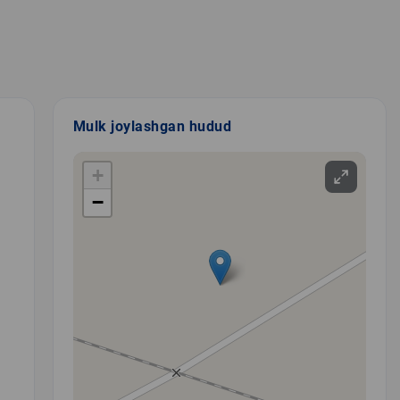
Mulk joylashgan hudud
+
−