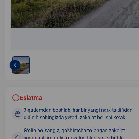
keyboard_arrow_left
Item
1
of
1
Eslatma
3-qadamdan boshlab, har bir yangi narx taklifidan
oldin hisobingizda yetarli zakalat bo‘lishi kerak.
G‘olib bo‘lsangiz, qo‘shimcha to‘langan zakalat
summasi umumiy to‘lovning bir qismi sifatida