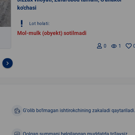
ko'chasi
priority_high
Lot holati:
Mol-mulk (obyekt) sotilmadi
0
remove_red_eye
1
keyboard_arrow_right
G‘olib bo‘lmagan ishtirokchining zakaladi qaytariladi
Qolgan summani belgilangan muddatda to‘laysiz.