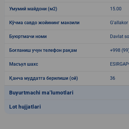
Умумий майдони (м2)
15.00
Кўчма савдо жойининг манзили
G'allakor
Буюртмачи номи
Davlat so
Боғланиш учун телефон рақам
+998 (99
Масъул шахс
ESIRGAP
Қанча муддатга берилиши (ой)
36
Buyurtmachi ma’lumotlari
Lot hujjatlari