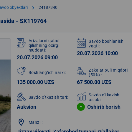
chevron_right
avdo obyektlari
24187340
qasida - SX119764
Arizalarni qabul
Savdo boshlanish
qilishning oxirgi
vaqti:
muddati:
20.07.2026 10:00
20.07.2026 09:00
Zakalat puli miqdori
Boshlang‘ich narxi:
(50%)
:
135 000.00 UZS
67 500.00 UZS
Savdo o‘tkazish
Savdo o‘tkazish turi:
uslubi:
Auksion
Oshirib borish
location_on
Manzil:
Jizzax viloyati, Zafarobod tumani, G'allakor