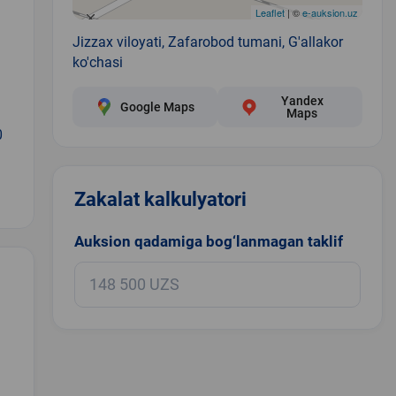
Leaflet
| ©
e-auksion.uz
Jizzax viloyati, Zafarobod tumani, G'allakor
ko'chasi
Yandex
Google Maps
Maps
0
Zakalat kalkulyatori
Auksion qadamiga bog‘lanmagan taklif
.