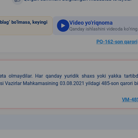
Video yo‘riqnoma
blag‘ bo‘lmasa, keyingi
Qanday ishlashini videoda ko‘ring
PQ-162-son qarori
eta olmaydilar. Har qanday yuridik shaxs yoki yakka tartibd
asi Vazirlar Mahkamasining 03.08.2021 yildagi 485-son qarori b
VM-48
k