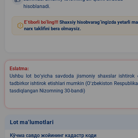
hisoblanadi.
E`tiborli bo‘ling!!!
Shaxsiy hisobvarag‘ingizda yetarli ma
narx taklifini bera olmaysiz.
Eslatma:
Ushbu lot boʻyicha savdoda jismoniy shaxslar ishtirok 
tadbirkor ishtirok etishlari mumkin (Oʻzbekiston Respublik
tasdiqlangan Nizomning 30-bandi)
Lot ma’lumotlari
Кўчма савдо жойининг кадастр коди