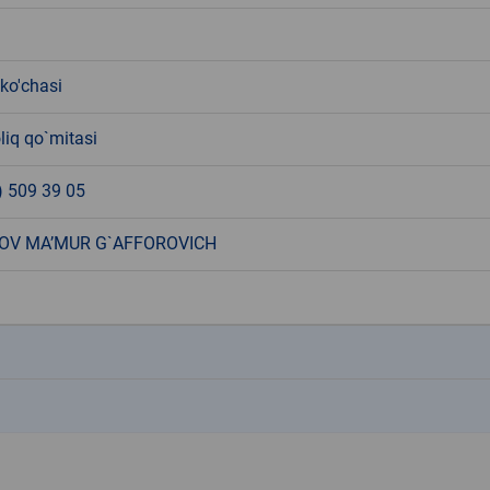
 ko'chasi
liq qo`mitasi
) 509 39 05
OV MA’MUR G`AFFOROVICH
k
k