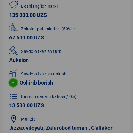
Boshlang‘ich narxi:
135 000.00 UZS
Zakalat puli miqdori
(50%)
:
67 500.00 UZS
Savdo o‘tkazish turi:
Auksion
Savdo o‘tkazish uslubi:
Oshirib borish
format_list_numbered
Birinchi qadam bahosi(10%):
13 500.00 UZS
location_on
Manzil:
Jizzax viloyati, Zafarobod tumani, G'allakor