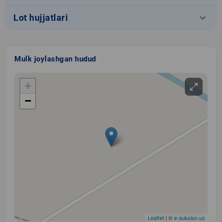
keyboard_arrow_down
Lot hujjatlari
Mulk joylashgan hudud
+
−
Leaflet
| ©
e-auksion.uz