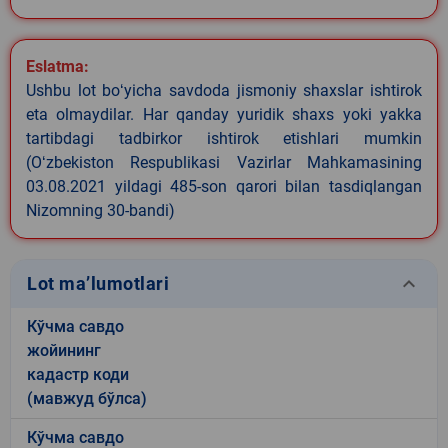
Eslatma:
Ushbu lot boʻyicha savdoda jismoniy shaxslar ishtirok
eta olmaydilar. Har qanday yuridik shaxs yoki yakka
tartibdagi tadbirkor ishtirok etishlari mumkin
(Oʻzbekiston Respublikasi Vazirlar Mahkamasining
03.08.2021 yildagi 485-son qarori bilan tasdiqlangan
Nizomning 30-bandi)
keyboard_arrow_down
Lot ma’lumotlari
Кўчма савдо
жойининг
кадастр коди
(мавжуд бўлса)
Кўчма савдо