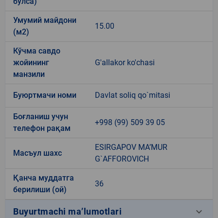
бўлса)
Умумий майдони
15.00
(м2)
Кўчма савдо
жойининг
G'allakor ko'chasi
манзили
Буюртмачи номи
Davlat soliq qo`mitasi
Боғланиш учун
+998 (99) 509 39 05
телефон рақам
ESIRGAPOV MA’MUR
Масъул шахс
G`AFFOROVICH
Қанча муддатга
36
берилиши (ой)
keyboard_arrow_down
Buyurtmachi ma’lumotlari