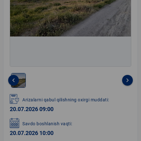
keyboard_arrow_left
keyboard_arrow_right
Item
1
Arizalarni qabul qilishning oxirgi muddati:
of
20.07.2026 09:00
1
Savdo boshlanish vaqti:
20.07.2026 10:00