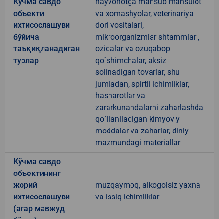
Кўчма савдо
hayvonotga mansub mahsulot
объекти
va xomashyolar, veterinariya
ихтисослашуви
dori vositalari,
бўйича
mikroorganizmlar shtammlari,
таъқиқланадиган
oziqalar va ozuqabop
турлар
qo`shimchalar, aksiz
solinadigan tovarlar, shu
jumladan, spirtli ichimliklar,
hasharotlar va
zararkunandalarni zaharlashda
qo`llaniladigan kimyoviy
moddalar va zaharlar, diniy
mazmundagi materiallar
Кўчма савдо
объектининг
жорий
muzqaymoq, alkogolsiz yaxna
ихтисослашуви
va issiq ichimliklar
(агар мавжуд