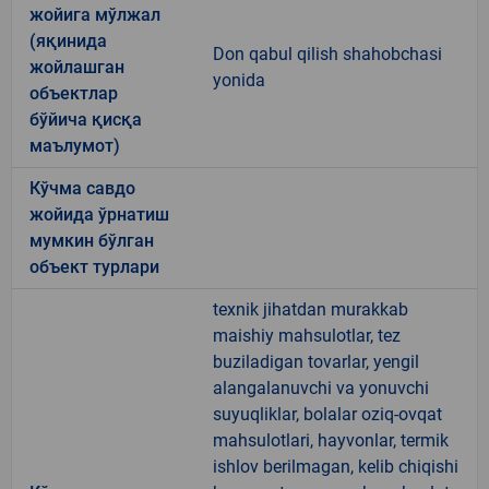
жойига мўлжал
(яқинида
Don qabul qilish shahobchasi
жойлашган
yonida
объектлар
бўйича қисқа
маълумот)
Кўчма савдо
жойида ўрнатиш
мумкин бўлган
объект турлари
texnik jihatdan murakkab
maishiy mahsulotlar, tez
buziladigan tovarlar, yengil
alangalanuvchi va yonuvchi
suyuqliklar, bolalar oziq-ovqat
mahsulotlari, hayvonlar, termik
ishlov berilmagan, kelib chiqishi