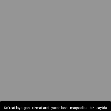
Ko`rsatilayotgan xizmatlarni yaxshilash maqsadida biz saytda