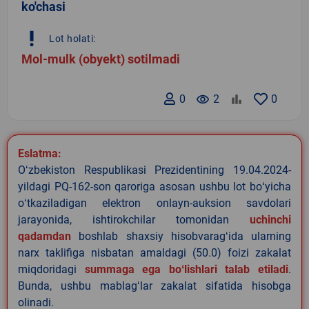
ko'chasi
priority_high
Lot holati:
Mol-mulk (obyekt) sotilmadi
0
remove_red_eye
2
0
Eslatma:
Oʻzbekiston Respublikasi Prezidentining 19.04.2024-
yildagi PQ-162-son qaroriga asosan ushbu lot boʻyicha
oʻtkaziladigan elektron onlayn-auksion savdolari
jarayonida, ishtirokchilar tomonidan
uchinchi
qadamdan
boshlab shaxsiy hisobvaragʻida ularning
narx taklifiga nisbatan amaldagi (50.0) foizi zakalat
miqdoridagi
summaga ega boʻlishlari talab etiladi
.
Bunda, ushbu mablagʻlar zakalat sifatida hisobga
olinadi.