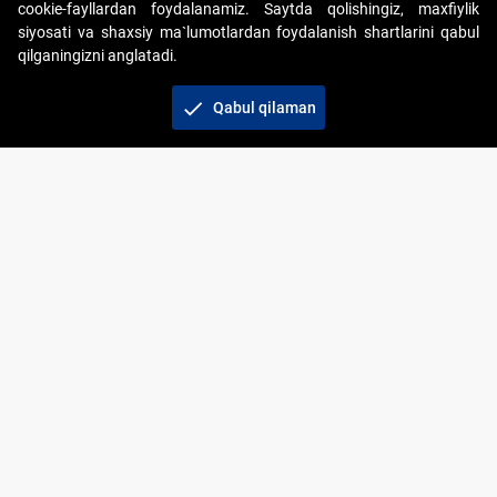
cookie-fayllardan foydalanamiz. Saytda qolishingiz, maxfiylik
siyosati va shaxsiy ma`lumotlardan foydalanish shartlarini qabul
qilganingizni anglatadi.
Copyright © 2017-2026. "Elektron onlayn-auksionlarni
tashkil etish" AJ. Barcha huquqlar himoyalangan
check
Qabul qilaman
To‘lov usullari
Bog‘lanish
+998 71 202-21-11