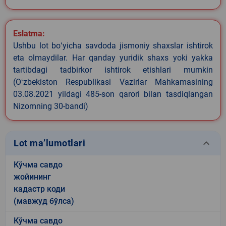
Eslatma:
Ushbu lot boʻyicha savdoda jismoniy shaxslar ishtirok
eta olmaydilar. Har qanday yuridik shaxs yoki yakka
tartibdagi tadbirkor ishtirok etishlari mumkin
(Oʻzbekiston Respublikasi Vazirlar Mahkamasining
03.08.2021 yildagi 485-son qarori bilan tasdiqlangan
Nizomning 30-bandi)
keyboard_arrow_down
Lot ma’lumotlari
Кўчма савдо
жойининг
кадастр коди
(мавжуд бўлса)
Кўчма савдо