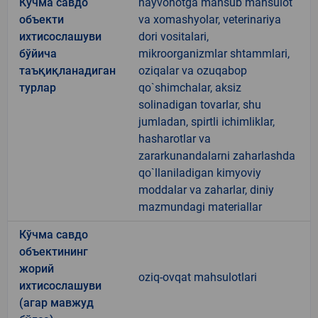
Кўчма савдо
hayvonotga mansub mahsulot
объекти
va xomashyolar, veterinariya
ихтисослашуви
dori vositalari,
бўйича
mikroorganizmlar shtammlari,
таъқиқланадиган
oziqalar va ozuqabop
турлар
qo`shimchalar, aksiz
solinadigan tovarlar, shu
jumladan, spirtli ichimliklar,
hasharotlar va
zararkunandalarni zaharlashda
qo`llaniladigan kimyoviy
moddalar va zaharlar, diniy
mazmundagi materiallar
Кўчма савдо
объектининг
жорий
oziq-ovqat mahsulotlari
ихтисослашуви
(агар мавжуд