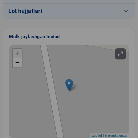
keyboard_arrow_down
Lot hujjatlari
Mulk joylashgan hudud
+
−
Leaflet
| ©
e-auksion.uz