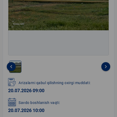
keyboard_arrow_left
keyboard_arrow_right
Item
1
Arizalarni qabul qilishning oxirgi muddati:
of
20.07.2026 09:00
1
Savdo boshlanish vaqti:
20.07.2026 10:00