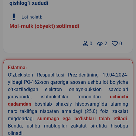
qishlog`i xududi
priority_high
Lot holati:
Mol-mulk (obyekt) sotilmadi
0
remove_red_eye
2
0
Eslatma:
Oʻzbekiston Respublikasi Prezidentining 19.04.2024-
yildagi PQ-162-son qaroriga asosan ushbu lot boʻyicha
oʻtkaziladigan elektron onlayn-auksion savdolari
jarayonida, ishtirokchilar tomonidan
uchinchi
qadamdan
boshlab shaxsiy hisobvaragʻida ularning
narx taklifiga nisbatan amaldagi (25.0) foizi zakalat
miqdoridagi
summaga ega boʻlishlari talab etiladi
.
Bunda, ushbu mablagʻlar zakalat sifatida hisobga
olinadi.