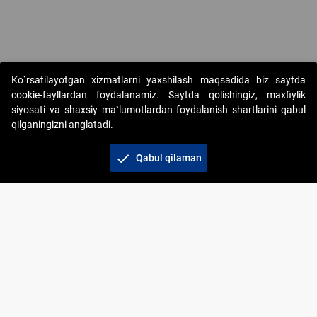
Copyright © 2017-2026. "Elektron onlayn-auksionlarni tashkil etish"
Ko`rsatilayotgan xizmatlarni yaxshilash maqsadida biz saytda
AJ. Barcha huquqlar himoyalangan
cookie-fayllardan foydalanamiz. Saytda qolishingiz, maxfiylik
siyosati va shaxsiy ma`lumotlardan foydalanish shartlarini qabul
qilganingizni anglatadi.
check
Qabul qilaman
+998 71 202-21-11
Veb-saytdagi axborot materiallaridan boshqa
shaxslar foydalanganda jamiyatning korporativ veb-
saytiga majburiy havolalar ko‘rsatilishi kerak