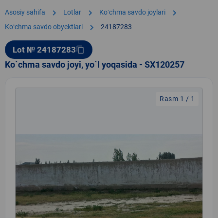
chevron_right
chevron_right
chevron_right
Asosiy sahifa
Lotlar
Koʻchma savdo joylari
chevron_right
Koʻchma savdo obyektlari
24187283
Lot № 24187283
content_copy
Ko`chma savdo joyi, yo`l yoqasida - SX120257
Rasm 1 / 1