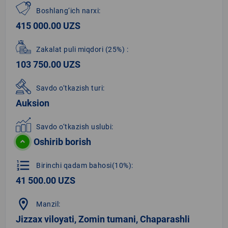
Boshlang‘ich narxi:
415 000.00 UZS
Zakalat puli miqdori
(25%)
:
103 750.00 UZS
Savdo o‘tkazish turi:
Auksion
Savdo o‘tkazish uslubi:
Oshirib borish
format_list_numbered
Birinchi qadam bahosi(10%):
41 500.00 UZS
location_on
Manzil:
Jizzax viloyati, Zomin tumani, Chaparashli