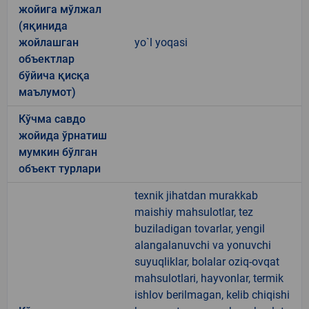
жойига мўлжал
(яқинида
жойлашган
yo`l yoqasi
объектлар
бўйича қисқа
маълумот)
Кўчма савдо
жойида ўрнатиш
мумкин бўлган
объект турлари
texnik jihatdan murakkab
maishiy mahsulotlar, tez
buziladigan tovarlar, yengil
alangalanuvchi va yonuvchi
suyuqliklar, bolalar oziq-ovqat
mahsulotlari, hayvonlar, termik
ishlov berilmagan, kelib chiqishi