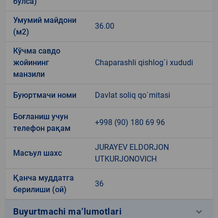
бўлса)
Умумий майдони
36.00
(м2)
Кўчма савдо
жойининг
Chaparashli qishlog`i xududi
манзили
Буюртмачи номи
Davlat soliq qo`mitasi
Боғланиш учун
+998 (90) 180 69 96
телефон рақам
JURAYEV ELDORJON
Масъул шахс
UTKURJONOVICH
Қанча муддатга
36
берилиши (ой)
keyboard_arrow_down
Buyurtmachi ma’lumotlari