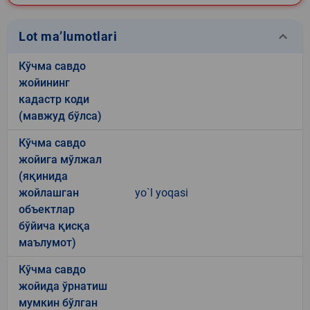
keyboard_arrow_down
Lot ma’lumotlari
Кўчма савдо
жойининг
кадастр коди
(мавжуд бўлса)
Кўчма савдо
жойига мўлжал
(яқинида
жойлашган
yo`l yoqasi
объектлар
бўйича қисқа
маълумот)
Кўчма савдо
жойида ўрнатиш
мумкин бўлган