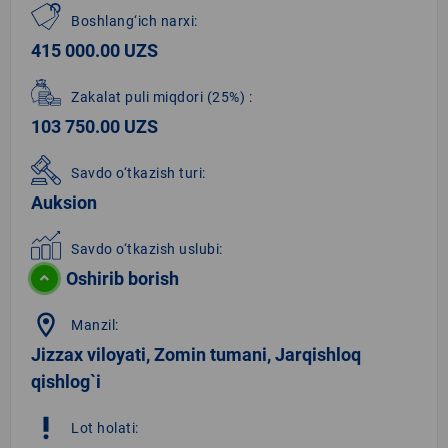
Boshlang‘ich narxi:
415 000.00 UZS
Zakalat puli miqdori
(25%)
:
103 750.00 UZS
Savdo o‘tkazish turi:
Auksion
Savdo o‘tkazish uslubi:
Oshirib borish
location_on
Manzil:
Jizzax viloyati, Zomin tumani, Jarqishloq
qishlog`i
priority_high
Lot holati: