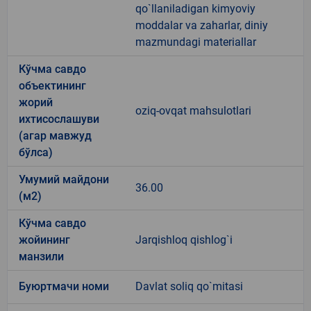
qo`llaniladigan kimyoviy
moddalar va zaharlar, diniy
mazmundagi materiallar
Кўчма савдо
объектининг
жорий
oziq-ovqat mahsulotlari
ихтисослашуви
(агар мавжуд
бўлса)
Умумий майдони
36.00
(м2)
Кўчма савдо
жойининг
Jarqishloq qishlog`i
манзили
Буюртмачи номи
Davlat soliq qo`mitasi