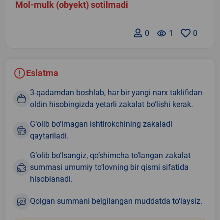
Mol-mulk (obyekt) sotilmadi
0
remove_red_eye
1
0
Eslatma
3-qadamdan boshlab, har bir yangi narx taklifidan
oldin hisobingizda yetarli zakalat bo‘lishi kerak.
G‘olib bo‘lmagan ishtirokchining zakaladi
qaytariladi.
G‘olib bo‘lsangiz, qo‘shimcha to‘langan zakalat
summasi umumiy to‘lovning bir qismi sifatida
hisoblanadi.
Qolgan summani belgilangan muddatda to‘laysiz.