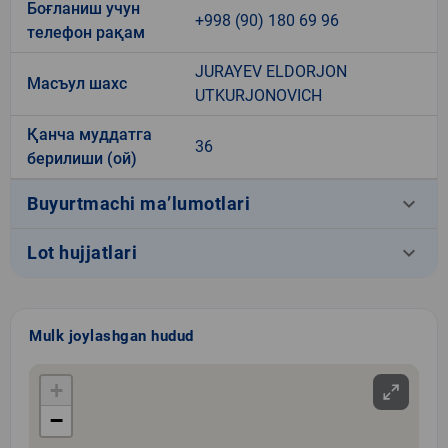
Боғланиш учун
+998 (90) 180 69 96
телефон рақам
JURAYEV ELDORJON
Масъул шахс
UTKURJONOVICH
Қанча муддатга
36
берилиши (ой)
keyboard_arrow_down
Buyurtmachi ma’lumotlari
keyboard_arrow_down
Lot hujjatlari
Mulk joylashgan hudud
+
−