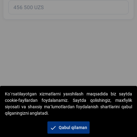
Copyright © 2017-2026. "Elektron onlayn-auksionlarni tashkil etish"
Ko`rsatilayotgan xizmatlarni yaxshilash maqsadida biz saytda
AJ. Barcha huquqlar himoyalangan
cookie-fayllardan foydalanamiz. Saytda qolishingiz, maxfiylik
siyosati va shaxsiy ma`lumotlardan foydalanish shartlarini qabul
qilganingizni anglatadi.
check
Qabul qilaman
+998 71 202-21-11