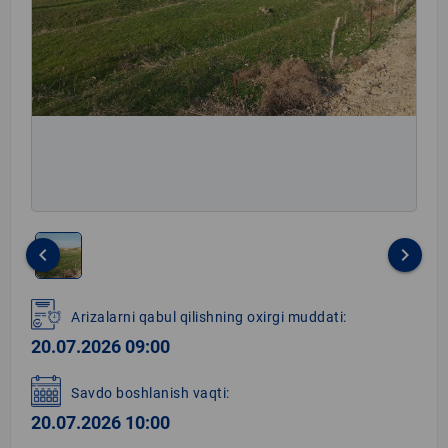
keyboard_arrow_left
keyboard_arrow_right
Item
1
Arizalarni qabul qilishning oxirgi muddati:
of
20.07.2026 09:00
1
Savdo boshlanish vaqti:
20.07.2026 10:00