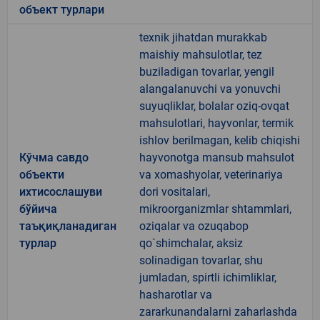
объект турлари
texnik jihatdan murakkab
maishiy mahsulotlar, tez
buziladigan tovarlar, yengil
alangalanuvchi va yonuvchi
suyuqliklar, bolalar oziq-ovqat
mahsulotlari, hayvonlar, termik
ishlov berilmagan, kelib chiqishi
Кўчма савдо
hayvonotga mansub mahsulot
объекти
va xomashyolar, veterinariya
ихтисослашуви
dori vositalari,
бўйича
mikroorganizmlar shtammlari,
таъқиқланадиган
oziqalar va ozuqabop
турлар
qo`shimchalar, aksiz
solinadigan tovarlar, shu
jumladan, spirtli ichimliklar,
hasharotlar va
zararkunandalarni zaharlashda