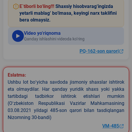
E`tiborli bo‘ling!!!
Shaxsiy hisobvarag‘ingizda
yetarli mablag‘ bo‘lmasa, keyingi narx taklifini
bera olmaysiz.
Video yo‘riqnoma
Qanday ishlashini videoda ko‘ring
PQ-162-son qarori
Eslatma:
Ushbu lot boʻyicha savdoda jismoniy shaxslar ishtirok
eta olmaydilar. Har qanday yuridik shaxs yoki yakka
tartibdagi tadbirkor ishtirok etishlari mumkin
(Oʻzbekiston Respublikasi Vazirlar Mahkamasining
03.08.2021 yildagi 485-son qarori bilan tasdiqlangan
Nizomning 30-bandi)
VM-485