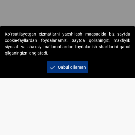
Copyright © 2017-2026. "Elektron onlayn-auksionlarni tashkil etish"
Ko`rsatilayotgan xizmatlarni yaxshilash maqsadida biz saytda
AJ. Barcha huquqlar himoyalangan
cookie-fayllardan foydalanamiz. Saytda qolishingiz, maxfiylik
siyosati va shaxsiy ma`lumotlardan foydalanish shartlarini qabul
qilganingizni anglatadi.
check
Qabul qilaman
+998 71 202-21-11
Veb-saytdagi axborot materiallaridan boshqa
shaxslar foydalanganda jamiyatning korporativ veb-
saytiga majburiy havolalar ko‘rsatilishi kerak