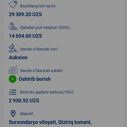
Boshlang‘ich narxi:
29 309.20 UZS
Zakalat puli miqdori
(50%)
:
14 654.60 UZS
Savdo o‘tkazish turi:
Auksion
Savdo o‘tkazish uslubi:
Oshirib borish
format_list_numbered
Birinchi qadam bahosi(10%):
2 930.92 UZS
location_on
Manzil:
Surxondaryo viloyati, Qiziriq tumani,