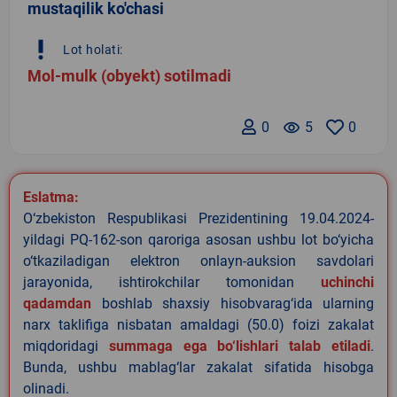
mustaqilik ko'chasi
priority_high
Lot holati:
Mol-mulk (obyekt) sotilmadi
0
remove_red_eye
5
0
Eslatma:
O‘zbekiston Respublikasi Prezidentining 19.04.2024-
yildagi PQ-162-son qaroriga asosan ushbu lot bo‘yicha
o‘tkaziladigan elektron onlayn-auksion savdolari
jarayonida, ishtirokchilar tomonidan
uchinchi
qadamdan
boshlab shaxsiy hisobvarag‘ida ularning
narx taklifiga nisbatan amaldagi (50.0) foizi zakalat
miqdoridagi
summaga ega bo‘lishlari talab etiladi
.
Bunda, ushbu mablag‘lar zakalat sifatida hisobga
olinadi.