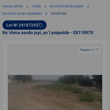
chevron_right
chevron_right
chevron_right
Asosiy sahifa
Lotlar
Koʻchma savdo joylari
chevron_right
Koʻchma savdo obyektlari
24187242
Lot № 24187242
content_copy
Ko`chma savdo joyi, yo`l yoqasida - SX118970
Rasm 1 / 1