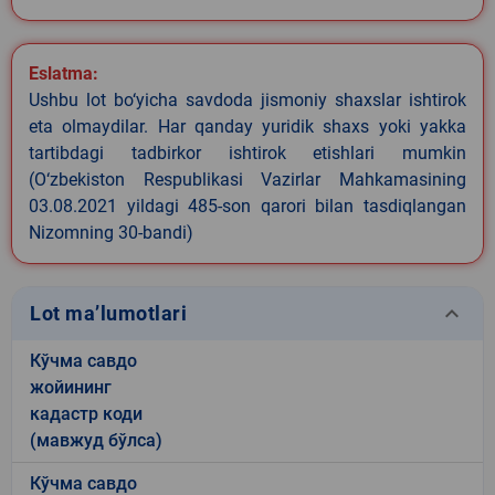
Eslatma:
Ushbu lot bo‘yicha savdoda jismoniy shaxslar ishtirok
eta olmaydilar. Har qanday yuridik shaxs yoki yakka
tartibdagi tadbirkor ishtirok etishlari mumkin
(O‘zbekiston Respublikasi Vazirlar Mahkamasining
03.08.2021 yildagi 485-son qarori bilan tasdiqlangan
Nizomning 30-bandi)
keyboard_arrow_down
Lot ma’lumotlari
Кўчма савдо
жойининг
кадастр коди
(мавжуд бўлса)
Кўчма савдо