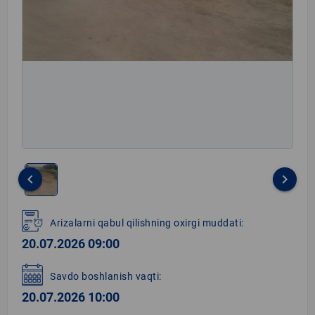
keyboard_arrow_left
keyboard_arrow_right
Item
1
Arizalarni qabul qilishning oxirgi muddati:
of
20.07.2026 09:00
1
Savdo boshlanish vaqti:
20.07.2026 10:00