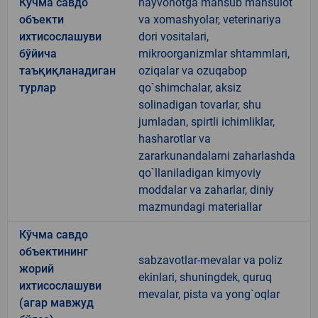
Кўчма савдо
hayvonotga mansub mahsulot
объекти
va xomashyolar, veterinariya
ихтисослашуви
dori vositalari,
бўйича
mikroorganizmlar shtammlari,
таъқиқланадиган
oziqalar va ozuqabop
турлар
qo`shimchalar, aksiz
solinadigan tovarlar, shu
jumladan, spirtli ichimliklar,
hasharotlar va
zararkunandalarni zaharlashda
qo`llaniladigan kimyoviy
moddalar va zaharlar, diniy
mazmundagi materiallar
Кўчма савдо
объектининг
sabzavotlar-mevalar va poliz
жорий
ekinlari, shuningdek, quruq
ихтисослашуви
mevalar, pista va yong`oqlar
(агар мавжуд