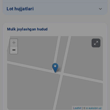
keyboard_arrow_down
Lot hujjatlari
Mulk joylashgan hudud
+
−
Leaflet
| ©
e-auksion.uz