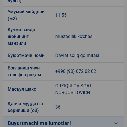
бўлса)
Умумий майдони
11.55
(м2)
Кўчма савдо
жойининг
mustaqilik ko'chasi
манзили
Буюртмачи номи
Davlat soliq qo`mitasi
Боғланиш учун
+998 (90) 072 02 02
телефон рақам
ORZIQULOV SOAT
Масъул шахс
NORQOBILOVICH
Қанча муддатга
36
берилиши (ой)
keyboard_arrow_down
Buyurtmachi ma’lumotlari