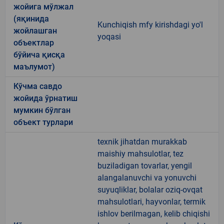
жойига мўлжал
(яқинида
Kunchiqish mfy kirishdagi yo'l
жойлашган
yoqasi
объектлар
бўйича қисқа
маълумот)
Кўчма савдо
жойида ўрнатиш
мумкин бўлган
объект турлари
texnik jihatdan murakkab
maishiy mahsulotlar, tez
buziladigan tovarlar, yengil
alangalanuvchi va yonuvchi
suyuqliklar, bolalar oziq-ovqat
mahsulotlari, hayvonlar, termik
ishlov berilmagan, kelib chiqishi