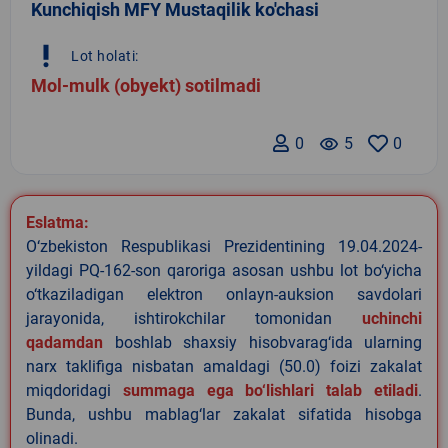
Kunchiqish MFY Mustaqilik ko'chasi
priority_high
Lot holati:
Mol-mulk (obyekt) sotilmadi
0
remove_red_eye
5
0
Eslatma:
O‘zbekiston Respublikasi Prezidentining 19.04.2024-
yildagi PQ-162-son qaroriga asosan ushbu lot bo‘yicha
o‘tkaziladigan elektron onlayn-auksion savdolari
jarayonida, ishtirokchilar tomonidan
uchinchi
qadamdan
boshlab shaxsiy hisobvarag‘ida ularning
narx taklifiga nisbatan amaldagi (50.0) foizi zakalat
miqdoridagi
summaga ega bo‘lishlari talab etiladi
.
Bunda, ushbu mablag‘lar zakalat sifatida hisobga
olinadi.