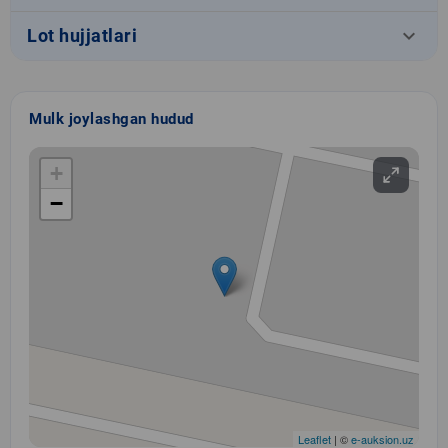
keyboard_arrow_down
Lot hujjatlari
Mulk joylashgan hudud
+
−
Leaflet
| ©
e-auksion.uz