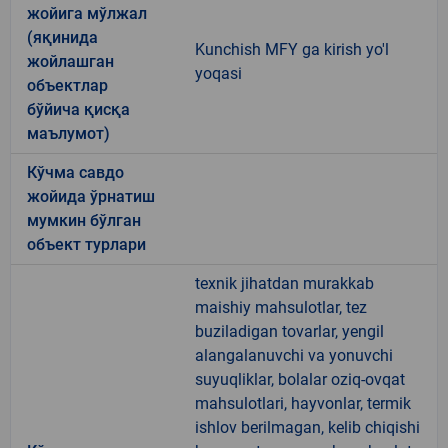
жойига мўлжал
(яқинида
Kunchish MFY ga kirish yo'l
жойлашган
yoqasi
объектлар
бўйича қисқа
маълумот)
Кўчма савдо
жойида ўрнатиш
мумкин бўлган
объект турлари
texnik jihatdan murakkab
maishiy mahsulotlar, tez
buziladigan tovarlar, yengil
alangalanuvchi va yonuvchi
suyuqliklar, bolalar oziq-ovqat
mahsulotlari, hayvonlar, termik
ishlov berilmagan, kelib chiqishi