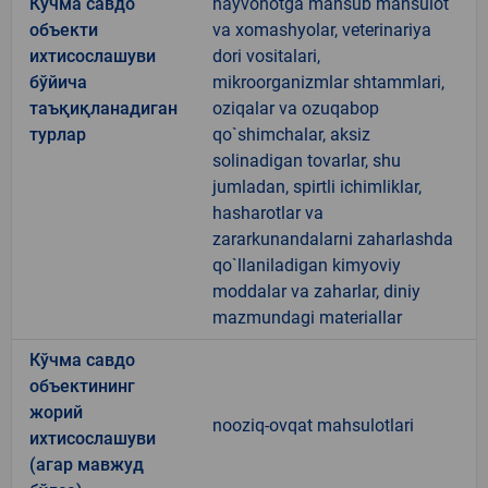
Кўчма савдо
hayvonotga mansub mahsulot
объекти
va xomashyolar, veterinariya
ихтисослашуви
dori vositalari,
бўйича
mikroorganizmlar shtammlari,
таъқиқланадиган
oziqalar va ozuqabop
турлар
qo`shimchalar, aksiz
solinadigan tovarlar, shu
jumladan, spirtli ichimliklar,
hasharotlar va
zararkunandalarni zaharlashda
qo`llaniladigan kimyoviy
moddalar va zaharlar, diniy
mazmundagi materiallar
Кўчма савдо
объектининг
жорий
nooziq-ovqat mahsulotlari
ихтисослашуви
(агар мавжуд