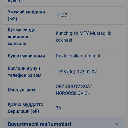
бўлса)
Умумий майдони
14.37
(м2)
Кўчма савдо
Kunchiqish MFY Mustaqilik
жойининг
ko'chasi
манзили
Буюртмачи номи
Davlat soliq qo`mitasi
Боғланиш учун
+998 (90) 072 02 02
телефон рақам
ORZIQULOV SOAT
Масъул шахс
NORQOBILOVICH
Қанча муддатга
36
берилиши (ой)
keyboard_arrow_down
Buyurtmachi ma’lumotlari