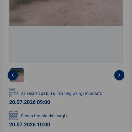
keyboard_arrow_left
keyboard_arrow_right
Item
1
Arizalarni qabul qilishning oxirgi muddati:
of
20.07.2026 09:00
1
Savdo boshlanish vaqti:
20.07.2026 10:00