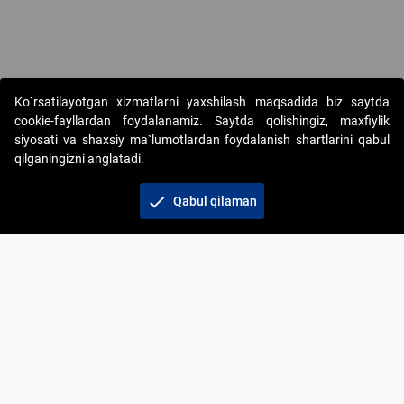
Copyright © 2017-2026. "Elektron onlayn-auksionlarni tashkil etish"
Ko`rsatilayotgan xizmatlarni yaxshilash maqsadida biz saytda
AJ. Barcha huquqlar himoyalangan
cookie-fayllardan foydalanamiz. Saytda qolishingiz, maxfiylik
siyosati va shaxsiy ma`lumotlardan foydalanish shartlarini qabul
qilganingizni anglatadi.
check
Qabul qilaman
+998 71 202-21-11
Veb-saytdagi axborot materiallaridan boshqa
shaxslar foydalanganda jamiyatning korporativ veb-
saytiga majburiy havolalar ko‘rsatilishi kerak