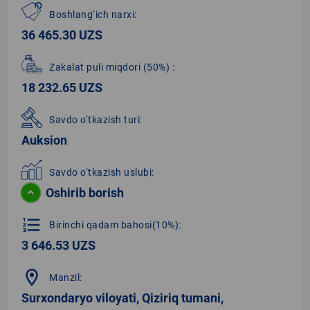
Boshlang‘ich narxi:
36 465.30 UZS
Zakalat puli miqdori
(50%)
:
18 232.65 UZS
Savdo o‘tkazish turi:
Auksion
Savdo o‘tkazish uslubi:
Oshirib borish
format_list_numbered
Birinchi qadam bahosi(10%):
3 646.53 UZS
location_on
Manzil:
Surxondaryo viloyati, Qiziriq tumani,