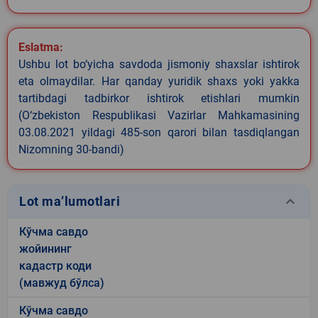
Eslatma:
Ushbu lot bo‘yicha savdoda jismoniy shaxslar ishtirok
eta olmaydilar. Har qanday yuridik shaxs yoki yakka
tartibdagi tadbirkor ishtirok etishlari mumkin
(O‘zbekiston Respublikasi Vazirlar Mahkamasining
03.08.2021 yildagi 485-son qarori bilan tasdiqlangan
Nizomning 30-bandi)
keyboard_arrow_down
Lot ma’lumotlari
Кўчма савдо
жойининг
кадастр коди
(мавжуд бўлса)
Кўчма савдо