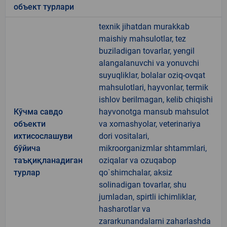
объект турлари
texnik jihatdan murakkab
maishiy mahsulotlar, tez
buziladigan tovarlar, yengil
alangalanuvchi va yonuvchi
suyuqliklar, bolalar oziq-ovqat
mahsulotlari, hayvonlar, termik
ishlov berilmagan, kelib chiqishi
Кўчма савдо
hayvonotga mansub mahsulot
объекти
va xomashyolar, veterinariya
ихтисослашуви
dori vositalari,
бўйича
mikroorganizmlar shtammlari,
таъқиқланадиган
oziqalar va ozuqabop
турлар
qo`shimchalar, aksiz
solinadigan tovarlar, shu
jumladan, spirtli ichimliklar,
hasharotlar va
zararkunandalarni zaharlashda