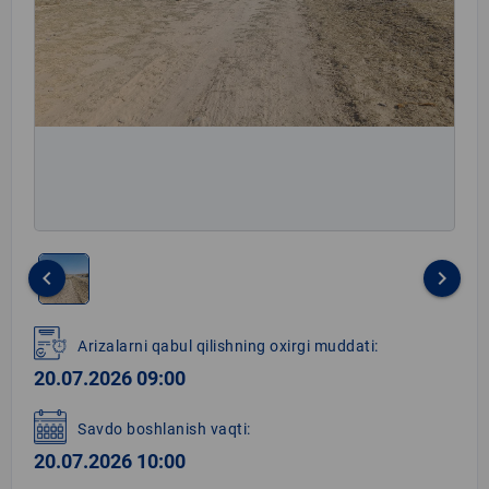
keyboard_arrow_left
keyboard_arrow_right
Item
1
Arizalarni qabul qilishning oxirgi muddati:
of
20.07.2026 09:00
1
Savdo boshlanish vaqti:
20.07.2026 10:00