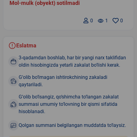
Mol-mulk (obyekt) sotilmadi
0
remove_red_eye
1
0
Eslatma
3-qadamdan boshlab, har bir yangi narx taklifidan
oldin hisobingizda yetarli zakalat bo‘lishi kerak.
G‘olib bo‘lmagan ishtirokchining zakaladi
qaytariladi.
G‘olib bo‘lsangiz, qo‘shimcha to‘langan zakalat
summasi umumiy to‘lovning bir qismi sifatida
hisoblanadi.
Qolgan summani belgilangan muddatda to‘laysiz.