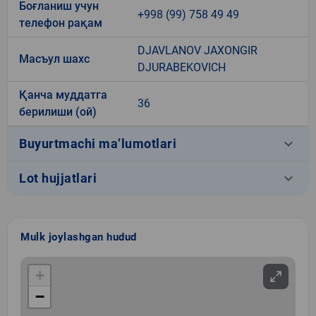
Боғланиш учун
+998 (99) 758 49 49
телефон рақам
DJAVLANOV JAXONGIR
Масъул шахс
DJURABEKOVICH
Қанча муддатга
36
берилиши (ой)
keyboard_arrow_down
Buyurtmachi ma’lumotlari
keyboard_arrow_down
Lot hujjatlari
Mulk joylashgan hudud
+
−