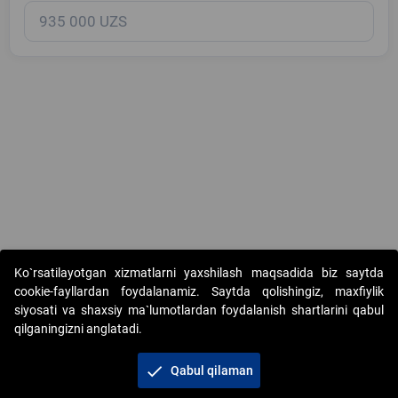
Copyright © 2017-2026. "Elektron onlayn-auksionlarni tashkil etish"
Ko`rsatilayotgan xizmatlarni yaxshilash maqsadida biz saytda
AJ. Barcha huquqlar himoyalangan
cookie-fayllardan foydalanamiz. Saytda qolishingiz, maxfiylik
siyosati va shaxsiy ma`lumotlardan foydalanish shartlarini qabul
qilganingizni anglatadi.
check
Qabul qilaman
+998 71 202-21-11