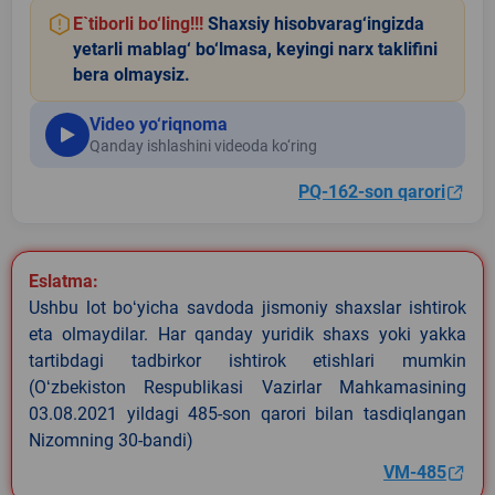
E`tiborli bo‘ling!!!
Shaxsiy hisobvarag‘ingizda
yetarli mablag‘ bo‘lmasa, keyingi narx taklifini
bera olmaysiz.
Video yo‘riqnoma
Qanday ishlashini videoda ko‘ring
PQ-162-son qarori
Eslatma:
Ushbu lot boʻyicha savdoda jismoniy shaxslar ishtirok
eta olmaydilar. Har qanday yuridik shaxs yoki yakka
tartibdagi tadbirkor ishtirok etishlari mumkin
(Oʻzbekiston Respublikasi Vazirlar Mahkamasining
03.08.2021 yildagi 485-son qarori bilan tasdiqlangan
Nizomning 30-bandi)
VM-485