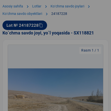
chevron_right
chevron_right
chevron_right
Asosiy sahifa
Lotlar
Koʻchma savdo joylari
chevron_right
Koʻchma savdo obyektlari
24187228
Lot № 24187228
content_copy
Ko`chma savdo joyi, yo`l yoqasida - SX118821
Rasm 1 / 1