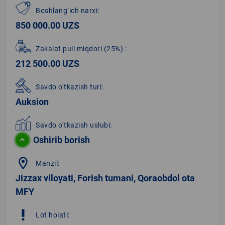
Boshlang‘ich narxi:
850 000.00 UZS
Zakalat puli miqdori
(25%)
:
212 500.00 UZS
Savdo o‘tkazish turi:
Auksion
Savdo o‘tkazish uslubi:
Oshirib borish
location_on
Manzil:
Jizzax viloyati, Forish tumani, Qoraobdol ota
MFY
priority_high
Lot holati: