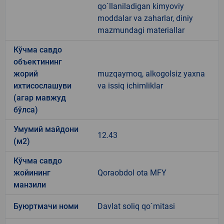
qo`llaniladigan kimyoviy
moddalar va zaharlar, diniy
mazmundagi materiallar
Кўчма савдо
объектининг
жорий
muzqaymoq, alkogolsiz yaxna
ихтисослашуви
va issiq ichimliklar
(агар мавжуд
бўлса)
Умумий майдони
12.43
(м2)
Кўчма савдо
жойининг
Qoraobdol ota MFY
манзили
Буюртмачи номи
Davlat soliq qo`mitasi