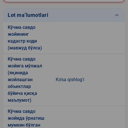
keyboard_arrow_down
Lot ma’lumotlari
Кўчма савдо
жойининг
кадастр коди
(мавжуд бўлса)
Кўчма савдо
жойига мўлжал
(яқинида
жойлашган
Ko'sa qishlog'i
объектлар
бўйича қисқа
маълумот)
Кўчма савдо
жойида ўрнатиш
мумкин бўлган