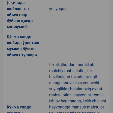
(яқинида
жойлашган
yul yoqasi
объектлар
бўйича қисқа
маълумот)
Кўчма савдо
жойида ўрнатиш
мумкин бўлган
объект турлари
texnik jihatdan murakkab
maishiy mahsulotlar, tez
buziladigan tovarlar, yengil
alangalanuvchi va yonuvchi
suyuqliklar, bolalar oziq-ovqat
mahsulotlari, hayvonlar, termik
ishlov berilmagan, kelib chiqishi
Кўчма савдо
hayvonotga mansub mahsulot