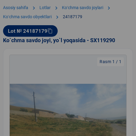
chevron_right
chevron_right
chevron_right
Asosiy sahifa
Lotlar
Koʻchma savdo joylari
chevron_right
Koʻchma savdo obyektlari
24187179
Lot № 24187179
content_copy
Ko`chma savdo joyi, yo`l yoqasida - SX119290
Rasm 1 / 1