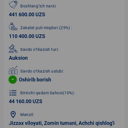
Boshlang‘ich narxi:
441 600.00 UZS
Zakalat puli miqdori
(25%)
:
110 400.00 UZS
Savdo o‘tkazish turi:
Auksion
Savdo o‘tkazish uslubi:
Oshirib borish
format_list_numbered
Birinchi qadam bahosi(10%):
44 160.00 UZS
location_on
Manzil:
Jizzax viloyati, Zomin tumani, Achchi qishlog'i