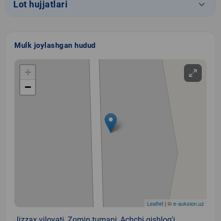
keyboard_arrow_down
Lot hujjatlari
Mulk joylashgan hudud
+
−
Leaflet
| ©
e-auksion.uz
Jizzax viloyati, Zomin tumani, Achchi qishlog'i