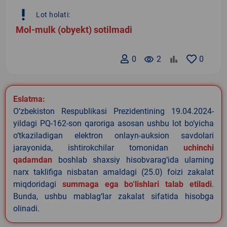
priority_high
Lot holati:
Mol-mulk (obyekt) sotilmadi
0
remove_red_eye
2
0
Eslatma:
O‘zbekiston Respublikasi Prezidentining 19.04.2024-
yildagi PQ-162-son qaroriga asosan ushbu lot bo‘yicha
o‘tkaziladigan elektron onlayn-auksion savdolari
jarayonida, ishtirokchilar tomonidan
uchinchi
qadamdan
boshlab shaxsiy hisobvarag‘ida ularning
narx taklifiga nisbatan amaldagi (25.0) foizi zakalat
miqdoridagi
summaga ega bo‘lishlari talab etiladi
.
Bunda, ushbu mablag‘lar zakalat sifatida hisobga
olinadi.