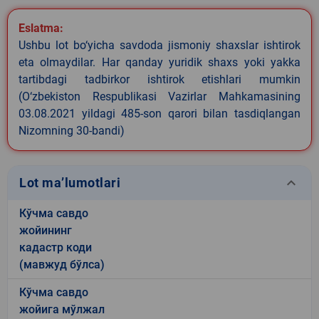
Eslatma:
Ushbu lot bo‘yicha savdoda jismoniy shaxslar ishtirok
eta olmaydilar. Har qanday yuridik shaxs yoki yakka
tartibdagi tadbirkor ishtirok etishlari mumkin
(O‘zbekiston Respublikasi Vazirlar Mahkamasining
03.08.2021 yildagi 485-son qarori bilan tasdiqlangan
Nizomning 30-bandi)
keyboard_arrow_down
Lot ma’lumotlari
Кўчма савдо
жойининг
кадастр коди
(мавжуд бўлса)
Кўчма савдо
жойига мўлжал