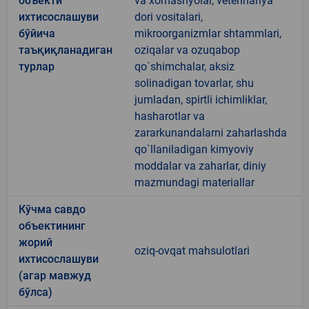
объекти
va xomashyolar, veterinariya
ихтисослашуви
dori vositalari,
бўйича
mikroorganizmlar shtammlari,
таъқиқланадиган
oziqalar va ozuqabop
турлар
qo`shimchalar, aksiz
solinadigan tovarlar, shu
jumladan, spirtli ichimliklar,
hasharotlar va
zararkunandalarni zaharlashda
qo`llaniladigan kimyoviy
moddalar va zaharlar, diniy
mazmundagi materiallar
Кўчма савдо
объектининг
жорий
oziq-ovqat mahsulotlari
ихтисослашуви
(агар мавжуд
бўлса)