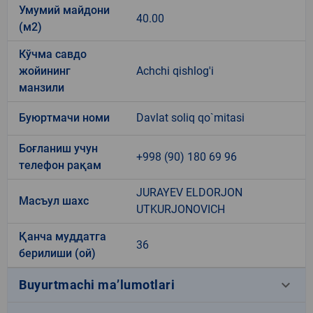
Умумий майдони
40.00
(м2)
Кўчма савдо
жойининг
Achchi qishlog'i
манзили
Буюртмачи номи
Davlat soliq qo`mitasi
Боғланиш учун
+998 (90) 180 69 96
телефон рақам
JURAYEV ELDORJON
Масъул шахс
UTKURJONOVICH
Қанча муддатга
36
берилиши (ой)
keyboard_arrow_down
Buyurtmachi ma’lumotlari