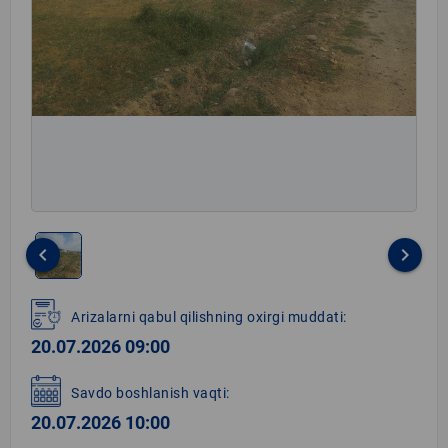
keyboard_arrow_left
keyboard_arrow_right
Item
1
Arizalarni qabul qilishning oxirgi muddati:
of
20.07.2026 09:00
1
Savdo boshlanish vaqti:
20.07.2026 10:00