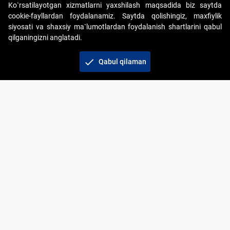
Ko`rsatilayotgan xizmatlarni yaxshilash maqsadida biz saytda
cookie-fayllardan foydalanamiz. Saytda qolishingiz, maxfiylik
siyosati va shaxsiy ma`lumotlardan foydalanish shartlarini qabul
qilganingizni anglatadi.
Copyright © 2017-2026. "Elektron onlayn-auksionlarni
tashkil etish" AJ. Barcha huquqlar himoyalangan
check
Qabul qilaman
To‘lov usullari
Bog‘lanish