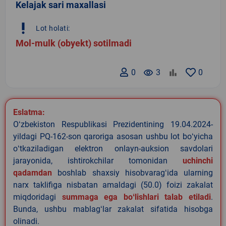
Kelajak sari maxallasi
priority_high
Lot holati:
Mol-mulk (obyekt) sotilmadi
0
remove_red_eye
3
0
Eslatma:
Oʻzbekiston Respublikasi Prezidentining 19.04.2024-
yildagi PQ-162-son qaroriga asosan ushbu lot boʻyicha
oʻtkaziladigan elektron onlayn-auksion savdolari
jarayonida, ishtirokchilar tomonidan
uchinchi
qadamdan
boshlab shaxsiy hisobvaragʻida ularning
narx taklifiga nisbatan amaldagi (50.0) foizi zakalat
miqdoridagi
summaga ega boʻlishlari talab etiladi
.
Bunda, ushbu mablagʻlar zakalat sifatida hisobga
olinadi.