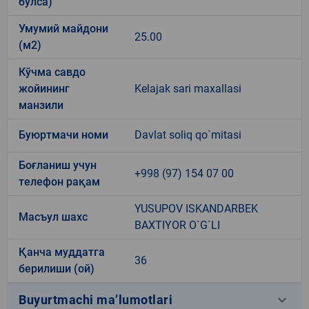
бўлса)
Умумий майдони
25.00
(м2)
Кўчма савдо
жойининг
Kelajak sari maxallasi
манзили
Буюртмачи номи
Davlat soliq qo`mitasi
Боғланиш учун
+998 (97) 154 07 00
телефон рақам
YUSUPOV ISKANDARBEK
Масъул шахс
BAXTIYOR O`G`LI
Қанча муддатга
36
берилиши (ой)
keyboard_arrow_down
Buyurtmachi ma’lumotlari