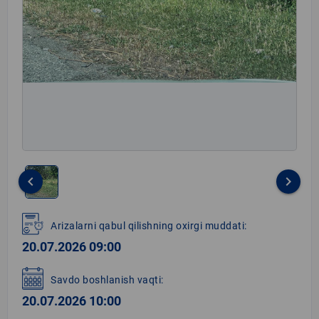
keyboard_arrow_left
keyboard_arrow_right
Item
1
Arizalarni qabul qilishning oxirgi muddati:
of
20.07.2026 09:00
1
Savdo boshlanish vaqti:
20.07.2026 10:00