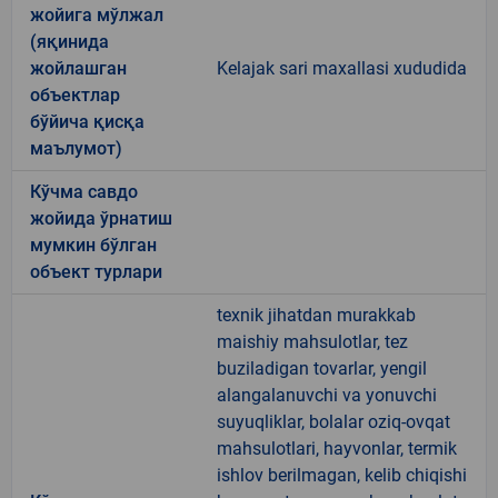
жойига мўлжал
(яқинида
жойлашган
Kelajak sari maxallasi xududida
объектлар
бўйича қисқа
маълумот)
Кўчма савдо
жойида ўрнатиш
мумкин бўлган
объект турлари
texnik jihatdan murakkab
maishiy mahsulotlar, tez
buziladigan tovarlar, yengil
alangalanuvchi va yonuvchi
suyuqliklar, bolalar oziq-ovqat
mahsulotlari, hayvonlar, termik
ishlov berilmagan, kelib chiqishi