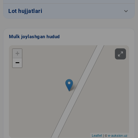
keyboard_arrow_down
Lot hujjatlari
Mulk joylashgan hudud
+
−
Leaflet
| ©
e-auksion.uz