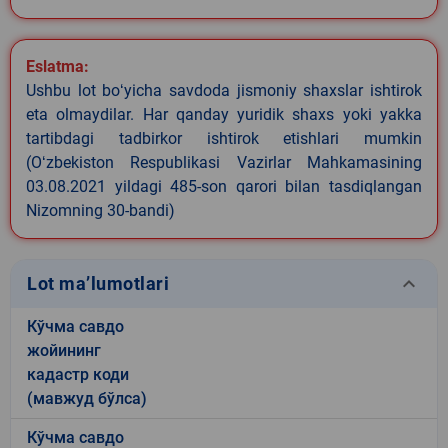
Eslatma:
Ushbu lot boʻyicha savdoda jismoniy shaxslar ishtirok
eta olmaydilar. Har qanday yuridik shaxs yoki yakka
tartibdagi tadbirkor ishtirok etishlari mumkin
(Oʻzbekiston Respublikasi Vazirlar Mahkamasining
03.08.2021 yildagi 485-son qarori bilan tasdiqlangan
Nizomning 30-bandi)
keyboard_arrow_down
Lot ma’lumotlari
Кўчма савдо
жойининг
кадастр коди
(мавжуд бўлса)
Кўчма савдо