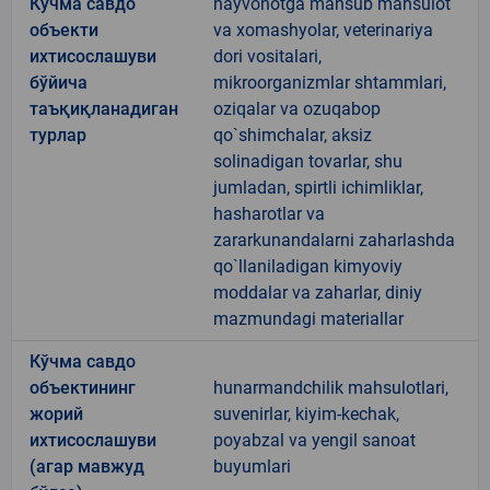
Кўчма савдо
hayvonotga mansub mahsulot
объекти
va xomashyolar, veterinariya
ихтисослашуви
dori vositalari,
бўйича
mikroorganizmlar shtammlari,
таъқиқланадиган
oziqalar va ozuqabop
турлар
qo`shimchalar, aksiz
solinadigan tovarlar, shu
jumladan, spirtli ichimliklar,
hasharotlar va
zararkunandalarni zaharlashda
qo`llaniladigan kimyoviy
moddalar va zaharlar, diniy
mazmundagi materiallar
Кўчма савдо
объектининг
hunarmandchilik mahsulotlari,
жорий
suvenirlar, kiyim-kechak,
ихтисослашуви
poyabzal va yengil sanoat
(агар мавжуд
buyumlari