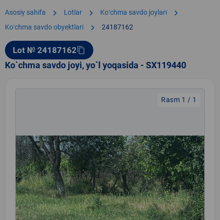
chevron_right
chevron_right
chevron_right
Asosiy sahifa
Lotlar
Koʻchma savdo joylari
chevron_right
Koʻchma savdo obyektlari
24187162
Lot № 24187162
content_copy
Ko`chma savdo joyi, yo`l yoqasida - SX119440
Rasm 1 / 1