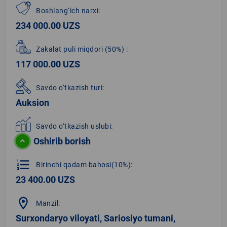
Boshlang‘ich narxi:
234 000.00 UZS
Zakalat puli miqdori
(50%)
:
117 000.00 UZS
Savdo o‘tkazish turi:
Auksion
Savdo o‘tkazish uslubi:
Oshirib borish
format_list_numbered
Birinchi qadam bahosi(10%):
23 400.00 UZS
location_on
Manzil:
Surxondaryo viloyati, Sariosiyo tumani,