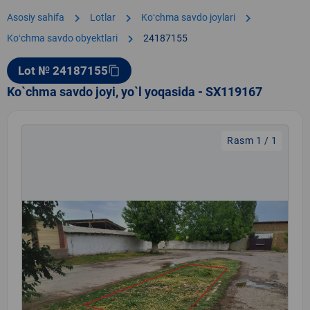
chevron_right
chevron_right
chevron_right
Asosiy sahifa
Lotlar
Koʻchma savdo joylari
chevron_right
Koʻchma savdo obyektlari
24187155
Lot № 24187155
content_copy
Ko`chma savdo joyi, yo`l yoqasida - SX119167
Rasm 1 / 1