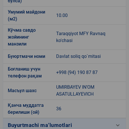
бўлса)
Умумий майдони
10.00
(м2)
Кўчма савдо
Taraqqiyot MFY Ravnaq
жойининг
ko'chasi
манзили
Буюртмачи номи
Davlat soliq qo`mitasi
Боғланиш учун
+998 (94) 190 87 87
телефон рақам
UMIRBAYEV IN’OM
Масъул шахс
ASATULLAYEVICH
Қанча муддатга
36
берилиши (ой)
keyboard_arrow_down
Buyurtmachi ma’lumotlari