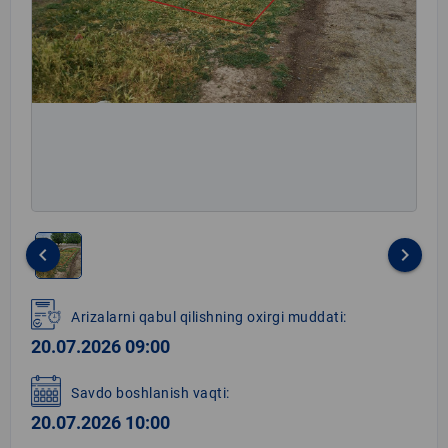
keyboard_arrow_left
keyboard_arrow_right
Item
1
Arizalarni qabul qilishning oxirgi muddati:
of
20.07.2026 09:00
1
Savdo boshlanish vaqti:
20.07.2026 10:00