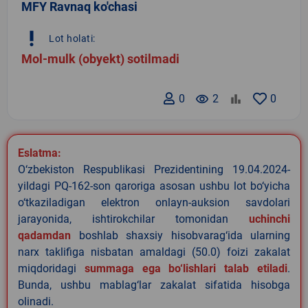
MFY Ravnaq ko'chasi
priority_high
Lot holati:
Mol-mulk (obyekt) sotilmadi
0
remove_red_eye
2
0
Eslatma:
O‘zbekiston Respublikasi Prezidentining 19.04.2024-
yildagi PQ-162-son qaroriga asosan ushbu lot bo‘yicha
o‘tkaziladigan elektron onlayn-auksion savdolari
jarayonida, ishtirokchilar tomonidan
uchinchi
qadamdan
boshlab shaxsiy hisobvarag‘ida ularning
narx taklifiga nisbatan amaldagi (50.0) foizi zakalat
miqdoridagi
summaga ega bo‘lishlari talab etiladi
.
Bunda, ushbu mablag‘lar zakalat sifatida hisobga
olinadi.