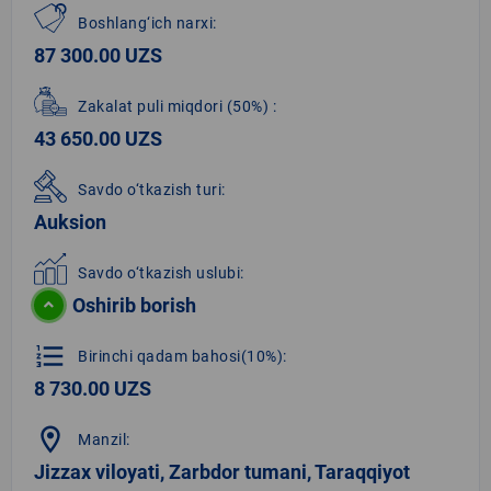
Boshlang‘ich narxi:
87 300.00 UZS
Zakalat puli miqdori
(50%)
:
43 650.00 UZS
Savdo o‘tkazish turi:
Auksion
Savdo o‘tkazish uslubi:
Oshirib borish
format_list_numbered
Birinchi qadam bahosi(10%):
8 730.00 UZS
location_on
Manzil:
Jizzax viloyati, Zarbdor tumani, Taraqqiyot