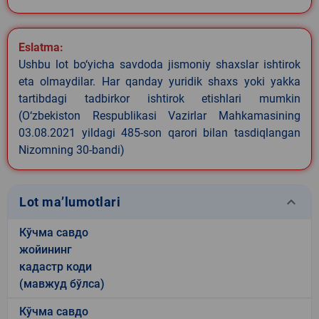
Eslatma:
Ushbu lot bo‘yicha savdoda jismoniy shaxslar ishtirok
eta olmaydilar. Har qanday yuridik shaxs yoki yakka
tartibdagi tadbirkor ishtirok etishlari mumkin
(O‘zbekiston Respublikasi Vazirlar Mahkamasining
03.08.2021 yildagi 485-son qarori bilan tasdiqlangan
Nizomning 30-bandi)
keyboard_arrow_down
Lot ma’lumotlari
Кўчма савдо
жойининг
кадастр коди
(мавжуд бўлса)
Кўчма савдо