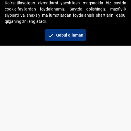
Ko`rsatilayotgan xizmatlarni yaxshilash maqsadida biz saytda
cookie-fayllardan foydalanamiz. Saytda qolishingiz, maxfiylik
siyosati va shaxsiy ma`lumotlardan foydalanish shartlarini qabul
qilganingizni anglatadi.
Copyright © 2017-2026. "Elektron onlayn-auksionlarni
tashkil etish" AJ. Barcha huquqlar himoyalangan
check
Qabul qilaman
To‘lov usullari
Bog‘lanish