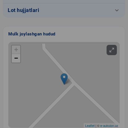
keyboard_arrow_down
Lot hujjatlari
Mulk joylashgan hudud
+
−
Leaflet
| ©
e-auksion.uz