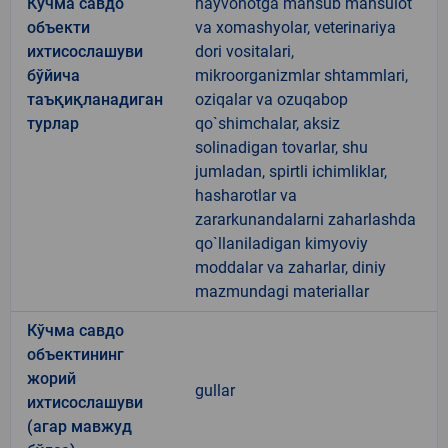
Кўчма савдо
hayvonotga mansub mahsulot
объекти
va xomashyolar, veterinariya
ихтисослашуви
dori vositalari,
бўйича
mikroorganizmlar shtammlari,
таъқиқланадиган
oziqalar va ozuqabop
турлар
qo`shimchalar, aksiz
solinadigan tovarlar, shu
jumladan, spirtli ichimliklar,
hasharotlar va
zararkunandalarni zaharlashda
qo`llaniladigan kimyoviy
moddalar va zaharlar, diniy
mazmundagi materiallar
Кўчма савдо
объектининг
жорий
gullar
ихтисослашуви
(агар мавжуд