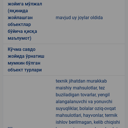
жойига мўлжал
(яқинида
жойлашган
mavjud uy joylar oldida
объектлар
бўйича қисқа
маълумот)
Кўчма савдо
жойида ўрнатиш
мумкин бўлган
объект турлари
texnik jihatdan murakkab
maishiy mahsulotlar, tez
buziladigan tovarlar, yengil
alangalanuvchi va yonuvchi
suyuqliklar, bolalar oziq-ovqat
mahsulotlari, hayvonlar, termik
ishlov berilmagan, kelib chiqishi