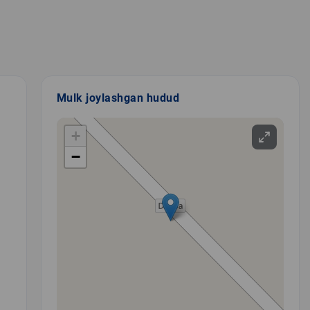
Mulk joylashgan hudud
+
−