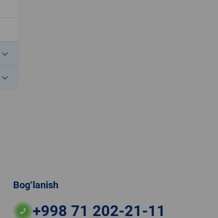
eyboard_arrow_down
eyboard_arrow_down
Bog‘lanish
+998 71 202-21-11