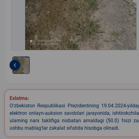
keyboard_arrow_left
Item
1
of
1
Eslatma:
O‘zbekiston Respublikasi Prezidentining 19.04.2024-yild
elektron onlayn-auksion savdolari jarayonida, ishtirokchi
ularning narx taklifiga nisbatan amaldagi (50.0) foizi z
ushbu mablag‘lar zakalat sifatida hisobga olinadi.