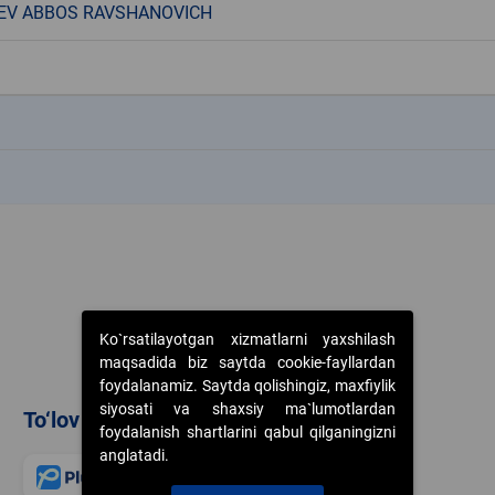
EV ABBOS RAVSHANOVICH
k
k
Ko`rsatilayotgan xizmatlarni yaxshilash
maqsadida biz saytda cookie-fayllardan
foydalanamiz. Saytda qolishingiz, maxfiylik
siyosati va shaxsiy ma`lumotlardan
To‘lov usullari
foydalanish shartlarini qabul qilganingizni
anglatadi.