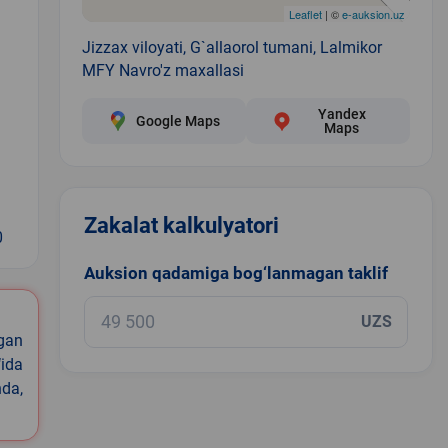
Leaflet
| ©
e-auksion.uz
Jizzax viloyati, G`allaorol tumani, Lalmikor
MFY Navro'z maxallasi
Yandex
Google Maps
Maps
Zakalat kalkulyatori
0
Auksion qadamiga bog‘lanmagan taklif
UZS
igan
ida
nda,