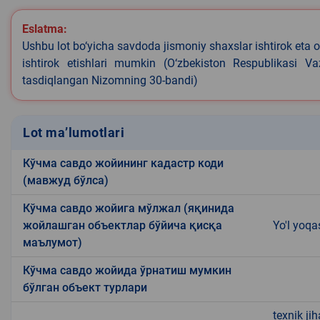
Eslatma:
Ushbu lot bo‘yicha savdoda jismoniy shaxslar ishtirok eta o
ishtirok etishlari mumkin (O‘zbekiston Respublikasi V
tasdiqlangan Nizomning 30-bandi)
Lot ma’lumotlari
Кўчма савдо жойининг кадастр коди
(мавжуд бўлса)
Кўчма савдо жойига мўлжал (яқинида
жойлашган объектлар бўйича қисқа
Yo'l yoqa
маълумот)
Кўчма савдо жойида ўрнатиш мумкин
бўлган объект турлари
texnik ji