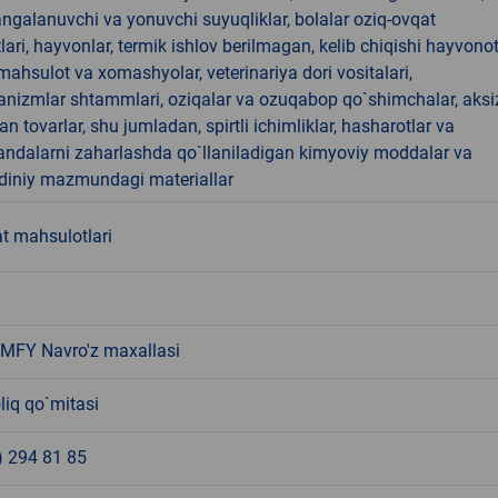
angalanuvchi va yonuvchi suyuqliklar, bolalar oziq-ovqat
ari, hayvonlar, termik ishlov berilmagan, kelib chiqishi hayvono
hsulot va xomashyolar, veterinariya dori vositalari,
anizmlar shtammlari, oziqalar va ozuqabop qo`shimchalar, aksi
an tovarlar, shu jumladan, spirtli ichimliklar, hasharotlar va
andalarni zaharlashda qo`llaniladigan kimyoviy moddalar va
 diniy mazmundagi materiallar
t mahsulotlari
 MFY Navro'z maxallasi
liq qo`mitasi
) 294 81 85