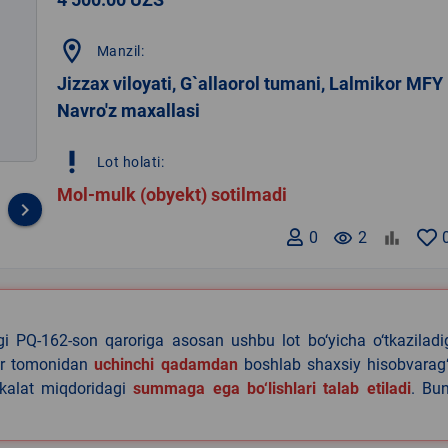
location_on
Manzil:
Jizzax viloyati, G`allaorol tumani, Lalmikor MFY
Navro'z maxallasi
priority_high
Lot holati:
Mol-mulk (obyekt) sotilmadi
keyboard_arrow_right
0
remove_red_eye
2
agi PQ-162-son qaroriga asosan ushbu lot bo‘yicha o‘tkazilad
lar tomonidan
uchinchi qadamdan
boshlab shaxsiy hisobvarag‘
akalat miqdoridagi
summaga ega bo‘lishlari talab etiladi
. Bu