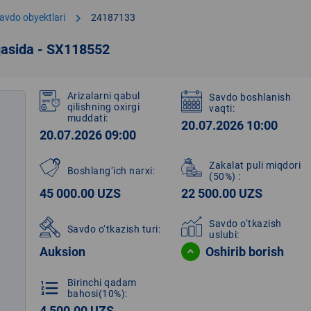
chevron_right
avdo obyektlari
24187133
qasida - SX118552
Arizalarni qabul
Savdo boshlanish
qilishning oxirgi
vaqti:
muddati:
20.07.2026 10:00
20.07.2026 09:00
Zakalat puli miqdori
Boshlang‘ich narxi:
(50%)
:
45 000.00 UZS
22 500.00 UZS
Savdo o‘tkazish
Savdo o‘tkazish turi:
uslubi:
Auksion
Oshirib borish
Birinchi qadam
format_list_numbered
bahosi(10%):
4 500.00 UZS