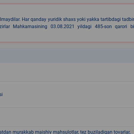
lmaydilar. Har qanday yuridik shaxs yoki yakka tartibdagi tadbi
azirlar Mahkamasining 03.08.2021 yildagi 485-son qarori bi
k
si
hatdan murakkab maishiy mahsulotlar, tez buziladigan tovarlar,