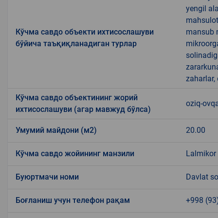
yengil al
mahsulotl
Кўчма савдо объекти ихтисослашуви
mansub ma
бўйича таъқиқланадиган турлар
mikroorg
solinadig
zararkun
zaharlar,
Кўчма савдо объектининг жорий
oziq-ovqa
ихтисослашуви (агар мавжуд бўлса)
Умумий майдони (м2)
20.00
Кўчма савдо жойининг манзили
Lalmikor
Буюртмачи номи
Davlat so
Боғланиш учун телефон рақам
+998 (93