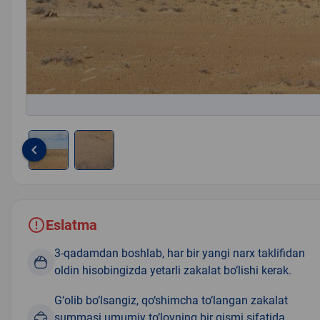
keyboard_arrow_left
Item
1
of
2
Eslatma
3-qadamdan boshlab, har bir yangi narx taklifidan
oldin hisobingizda yetarli zakalat bo‘lishi kerak.
G‘olib bo‘lsangiz, qo‘shimcha to‘langan zakalat
summasi umumiy to‘lovning bir qismi sifatida