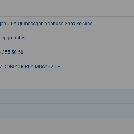
an OFY Qumbosqan-Yonbosh Shox ko'chasi
liq qo`mitasi
) 355 50 50
V DONIYOR REYIMBAYEVICH
k
k