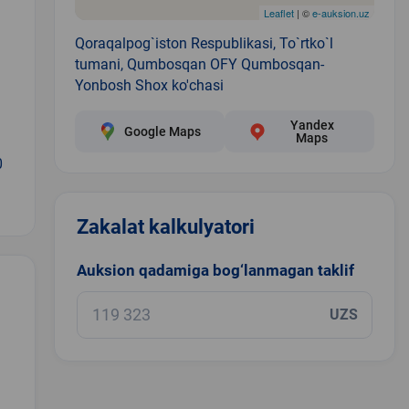
Leaflet
| ©
e-auksion.uz
Qoraqalpog`iston Respublikasi, To`rtko`l
tumani, Qumbosqan OFY Qumbosqan-
Yonbosh Shox ko'chasi
Yandex
Google Maps
Maps
0
Zakalat kalkulyatori
Auksion qadamiga bog‘lanmagan taklif
UZS
.