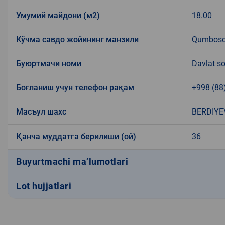
Умумий майдони (м2)
18.00
Кўчма савдо жойининг манзили
Qumbosq
Буюртмачи номи
Davlat so
Боғланиш учун телефон рақам
+998 (88
Масъул шахс
BERDIYE
Қанча муддатга берилиши (ой)
36
Buyurtmachi ma’lumotlari
Lot hujjatlari