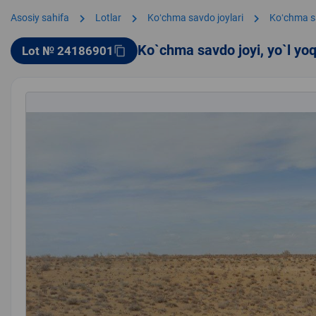
chevron_right
chevron_right
chevron_right
Asosiy sahifa
Lotlar
Koʻchma savdo joylari
Koʻchma s
Ko`chma savdo joyi, yo`l yo
Lot № 24186901
content_copy