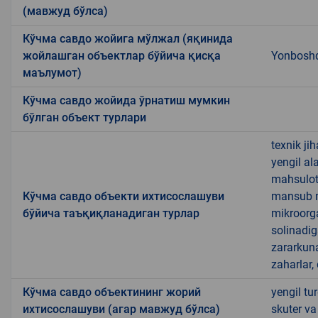
(мавжуд бўлса)
Кўчма савдо жойига мўлжал (яқинида
жойлашган объектлар бўйича қисқа
Yonboshqa
маълумот)
Кўчма савдо жойида ўрнатиш мумкин
бўлган объект турлари
texnik ji
yengil al
mahsulotl
Кўчма савдо объекти ихтисослашуви
mansub ma
бўйича таъқиқланадиган турлар
mikroorg
solinadig
zararkun
zaharlar,
Кўчма савдо объектининг жорий
yengil tu
ихтисослашуви (агар мавжуд бўлса)
skuter va