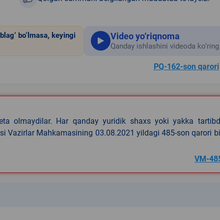
Video yo‘riqnoma
blag‘ bo‘lmasa, keyingi
Qanday ishlashini videoda ko‘ring
PQ-162-son qarori
eta olmaydilar. Har qanday yuridik shaxs yoki yakka tartibd
asi Vazirlar Mahkamasining 03.08.2021 yildagi 485-son qarori b
VM-48
k