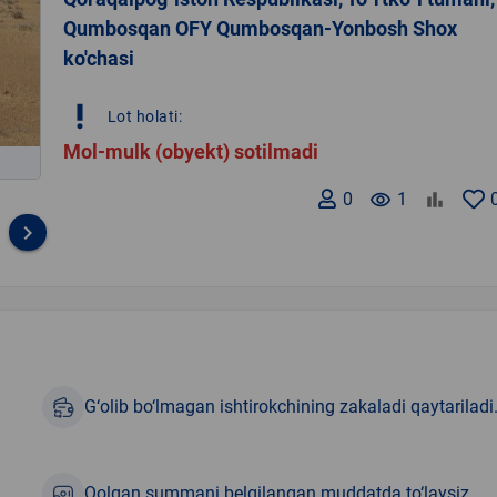
Qumbosqan OFY Qumbosqan-Yonbosh Shox
ko'chasi
priority_high
Lot holati:
Mol-mulk (obyekt) sotilmadi
0
remove_red_eye
1
keyboard_arrow_right
G‘olib bo‘lmagan ishtirokchining zakaladi qaytariladi
Qolgan summani belgilangan muddatda to‘laysiz.