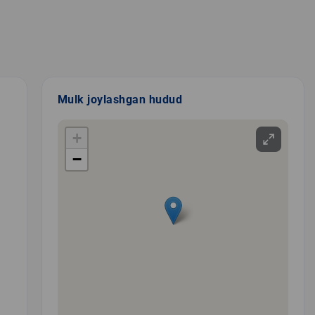
Mulk joylashgan hudud
+
−