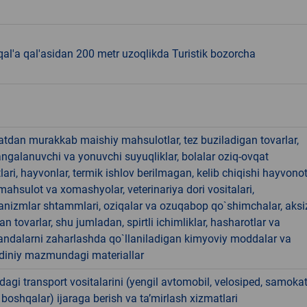
l'a qal'asidan 200 metr uzoqlikda Turistik bozorcha
hatdan murakkab maishiy mahsulotlar, tez buziladigan tovarlar,
angalanuvchi va yonuvchi suyuqliklar, bolalar oziq-ovqat
ari, hayvonlar, termik ishlov berilmagan, kelib chiqishi hayvono
hsulot va xomashyolar, veterinariya dori vositalari,
anizmlar shtammlari, oziqalar va ozuqabop qo`shimchalar, aksi
an tovarlar, shu jumladan, spirtli ichimliklar, hasharotlar va
andalarni zaharlashda qo`llaniladigan kimyoviy moddalar va
 diniy mazmundagi materiallar
rdagi transport vositalarini (yengil avtomobil, velosiped, samokat
 boshqalar) ijaraga berish va taʼmirlash xizmatlari