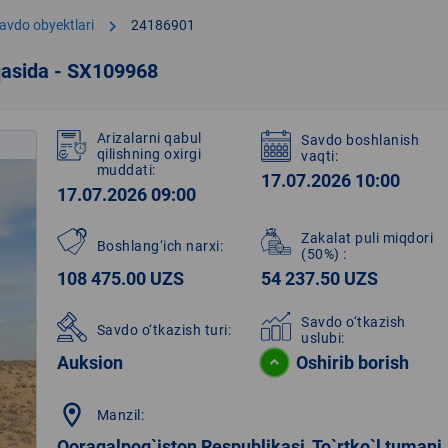
chevron_right
avdo obyektlari
24186901
qasida - SX109968
Arizalarni qabul
Savdo boshlanish
qilishning oxirgi
vaqti:
muddati:
17.07.2026 10:00
17.07.2026 09:00
Zakalat puli miqdori
Boshlang‘ich narxi:
(50%)
:
108 475.00 UZS
54 237.50 UZS
Savdo o‘tkazish
Savdo o‘tkazish turi:
uslubi:
Auksion
Oshirib borish
location_on
Manzil:
Qoraqalpog`iston Respublikasi, To`rtko`l tumani,