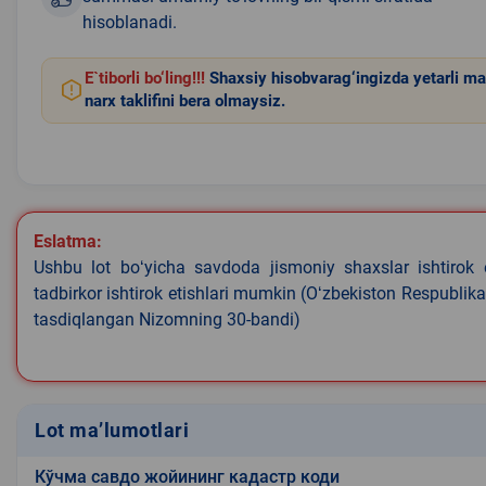
hisoblanadi.
E`tiborli bo‘ling!!!
Shaxsiy hisobvarag‘ingizda yetarli ma
narx taklifini bera olmaysiz.
Eslatma:
Ushbu lot boʻyicha savdoda jismoniy shaxslar ishtirok 
tadbirkor ishtirok etishlari mumkin (Oʻzbekiston Respublik
tasdiqlangan Nizomning 30-bandi)
Lot ma’lumotlari
Кўчма савдо жойининг кадастр коди